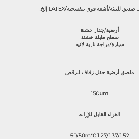
ديق للبيئة/أشعة فوق بنفسجية/LATEX إلخ.
أرضية/جدار خشنة
سطح طبلة خشنة
سيارة/دراجة نارية لاتيه
ملصق أرضية حفل زفاف للرقص
150um
الغراء القابل للإزالة
0.1.27/1.37/1.52*50/50m