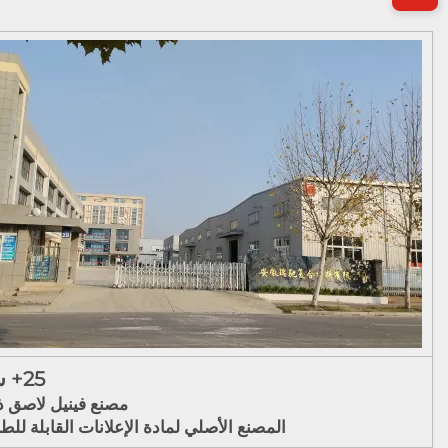
25+ سنة
مصنع فينيل لاصق ذ
المصنع الأصلي لمادة الإعلانات القابلة للط