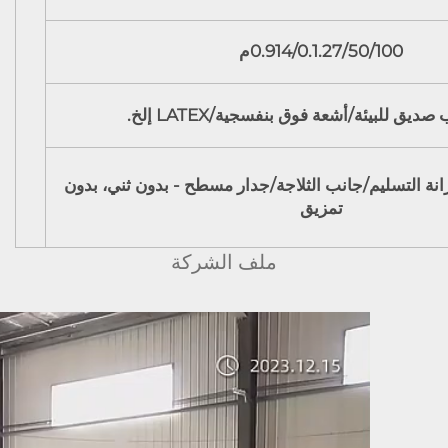
0.914/0.1.27/50/100م
ديق للبيئة/أشعة فوق بنفسجية/LATEX إلخ.
ة التسليم/جانب الثلاجة/جدار مسطح - بدون ثني، بدون
تمزيق
ملف الشركة