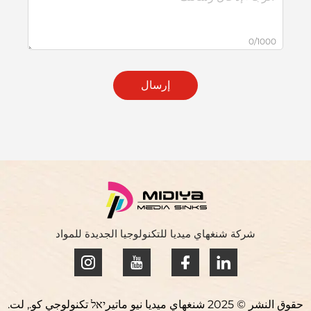
0/1000
إرسال
شركة شنغهاي ميديا للتكنولوجيا الجديدة للمواد
حقوق النشر © 2025 شنغهاي ميديا نيو ماتيرיאל تكنولوجي كو., لت.