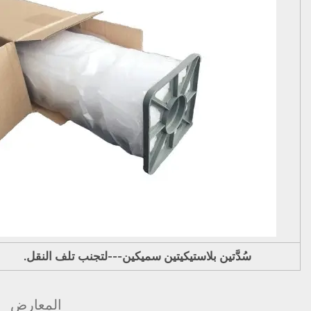
سُدَّتين بلاستيكيتين سميكين---لتجنب تلف النقل.
المعارض