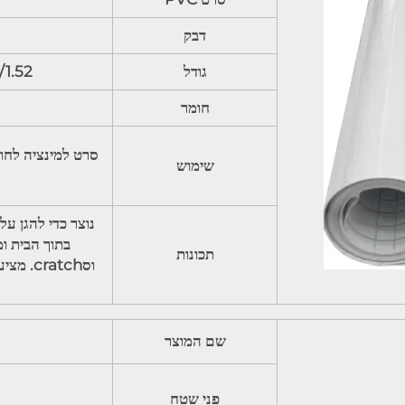
דבק
גודל
50/100m
חומר
סרט למינציה לחומ
שימוש
נוצר כדי להגן על
תכונות
וסatch
שם המוצר
פני שטח