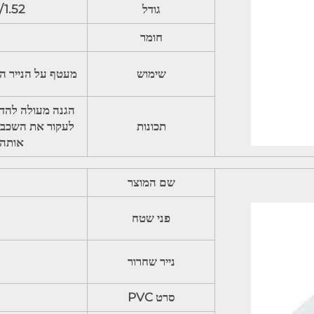
גודל
50/100m
חומר
שימוש
מעטף על הנייר הפ
הגנה מעולה להדפ
תכונות
לעקור את השכבה
אותה 
שם המוצר
פני שטח
נייר שחרור
סרט PVC