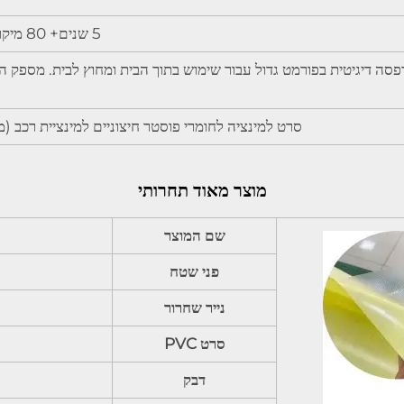
5 שנים+ 80 מיקרון פילם פולימרי+ דבק קבוע צלול+ נייר מטויי 140gsm
סרט למינציה לחומרי פוסטר חיצוניים למינציית רכב (מצ
מוצר מאוד תחרותי
שם המוצר
פני שטח
נייר שחרור
סרט PVC
דבק