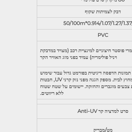
דבק לצמיתות שקוף
0.914/1.07/1.27/1.37/1.52*
PVC
רי פוסטר חיצוניים למינציית רכב (מצויד במדבקת
ויניל פולימרית) עמיד בפני מזג האוויר הקר
 תמונות הדפסה דיגיטית בפורמט גדול עבור שימוש
בתוך הבית ומחוץ לבית. מספק הגנה מפני נזק קרני UV, חבטות
cr. מציע צבעים מוגברים והחזקה. יישומים על שטח שטוח
ללא ריווטים.
סרט למדציה קר Anti-UV
מט/מבריק