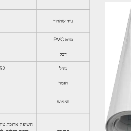
נייר שחרור
סרט PVC
דבק
גודל
50m
חומר
שימוש
חשיפה ארוכת טווח
תכונות
קורית בקלות. ל