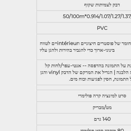
דבק לצמיתות שקוף
0.914/1.07/1.27/1.37/1.52*
PVC
נעלים על החומר של פוסטרים חיצוניים וintérieurיים לטווח
בינוני-ארוך כדי להגביר בהירות ולהגן עליו
נת על התמונה בהדפסה -- אנטי-עפר/לחות קל
לעקור את השכבה הלבנה | הגדיל את המרקם של הדבק vinyl והגן
התמונה, חסין לפגיעות וכוח מים.
סרט למינציה קרה פולימרי
מט/מבריק
140 גרם
80 מיקרון סרט פולימרי