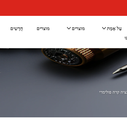
עַל אָמַת
מוצרים
מוצרים
חֲדָשִים
ּ
ציה קרה פולימרי