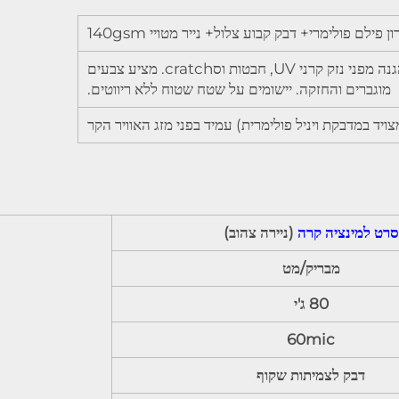
נוצר כדי להגן על תמונות הדפסה דיגיטית בפורמט גדול עבור שימוש בתוך הבית ומחוץ לבית. מספק הגנה מפני נזק קרני UV, חבטות וסcratch. מציע צבעים
מוגברים והחזקה. יישומים על שטח שטוח ללא ריווטים.
ויד במדבקת ויניל פולימרית) עמיד בפני מזג האוויר הקר
סרט למינציה קרה
(ניירה צהוב)
מבריק/מט
80 ג'י
60mic
דבק לצמיתות שקוף