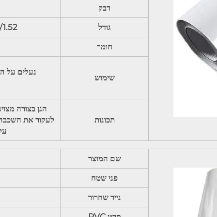
דבק
גודל
50/100m
חומר
שימוש
הגן בצורה מצוי
תכונות
על 
שם המוצר
פני שטח
נייר שחרור
סרט PVC