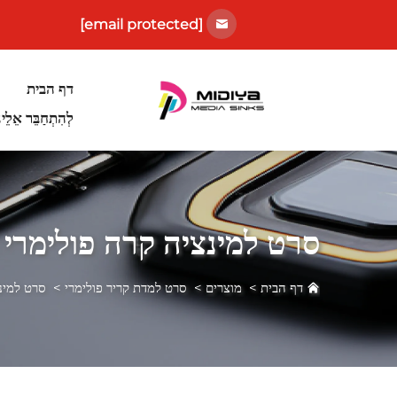
[email protected]
דף הבית
לְהִתְחַבֵּר אֵלֵינו
סרט למינציה קרה פולימרי
דף הבית
>
מוצרים
>
סרט למדת קריר פולימרי
>
סרט למינ