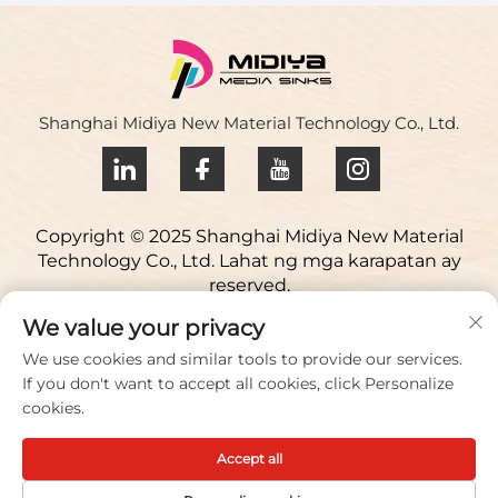
Shanghai Midiya New Material Technology Co., Ltd.
Copyright © 2025 Shanghai Midiya New Material
Technology Co., Ltd. Lahat ng mga karapatan ay
reserved.
Patakaran sa Pagkakapribado
We value your privacy
Makipag-ugnayan Sa Amin
We use cookies and similar tools to provide our services.
If you don't want to accept all cookies, click Personalize
Address: Yuqiao Science Park, 98 Lianfu Road, Jiuting
cookies.
Town, Songjiang District，Shanghai,China
Accept all
Magsabi/Fax:
+86 021 51088836
Email:
[email protected]