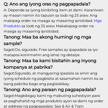
Q: Ano ang iyong oras ng pagpapadala?
A: Depende sa iyong binibiling item at dami. Karaniwan
ay maaari namin ito tapusin sa loob ng 25 araw. Ang
makipag-order na maaga ay maaaring ipriotidad.
Mga
Produkto
sa loob ng 25 araw. Makakapag-order na
maaga ay maaaring ipriotidad.
Tanong: Maa ba akong humingi ng mga
sample?
Sagot:Oo, sigurado. Free samples ay ipapadala sa iyo
matapos konirmahin ang lahat ng detalye.
Tanong: Maa ba kami bisitahin ang inyong
kompanya at pabrika?
Sagot:Sigurado, at mangyaring ipaalala sa amin ang
iyong schedule ng pagbisita at sasamahan namin ka sa
isang pabrika bago ang paglalakbay.
Tanong: Ano ang paraan ng pagpapadala?
Sagot:Magbibigay kami ng mabuting suhestiyon para
sa paghahatid ng mga produkto ayon sa dami ng order
at address ng pagpapadala. Sea & Air & Train