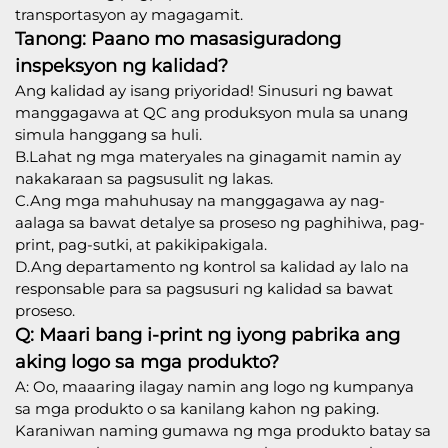
transportasyon ay magagamit.
Tanong: Paano mo masasiguradong
inspeksyon ng kalidad?
Ang kalidad ay isang priyoridad! Sinusuri ng bawat
manggagawa at QC ang produksyon mula sa unang
simula hanggang sa huli.
B.Lahat ng mga materyales na ginagamit namin ay
nakakaraan sa pagsusulit ng lakas.
C.Ang mga mahuhusay na manggagawa ay nag-
aalaga sa bawat detalye sa proseso ng paghihiwa, pag-
print, pag-sutki, at pakikipakigala.
D.Ang departamento ng kontrol sa kalidad ay lalo na
responsable para sa pagsusuri ng kalidad sa bawat
proseso.
Q: Maari bang i-print ng iyong pabrika ang
aking logo sa mga produkto?
A: Oo, maaaring ilagay namin ang logo ng kumpanya
sa mga produkto o sa kanilang kahon ng paking.
Karaniwan naming gumawa ng mga produkto batay sa