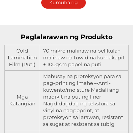
Kumuha ng
Quote
Paglalarawan ng Produkto
Cold
70 mikro malinaw na pelikula+
Lamination
malinaw na tuwid na kumakapit
Film (Puti)
+ 100gsm papel na puti
Mahusay na proteksyon para sa
pag-print ng imahe --Anti-
kuwento/moisture Madali ang
Mga
madikit na puting liner
Katangian
Nagdidagdag ng tekstura sa
vinyl na nagpeprint, at
proteksyon sa larawan, resistant
sa sugat at resistant sa tubig