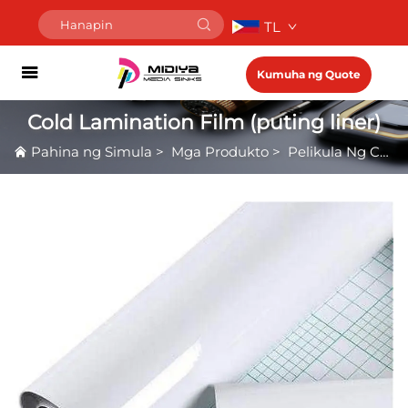
TL
Kumuha ng Quote
Cold Lamination Film (puting liner)
Pahina ng Simula
>
Mga Produkto
>
Pelikula Ng Cold Lamination