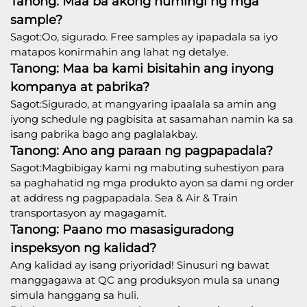
Tanong: Maa ba akong humingi ng mga
sample?
Sagot:Oo, sigurado. Free samples ay ipapadala sa iyo
matapos konirmahin ang lahat ng detalye.
Tanong: Maa ba kami bisitahin ang inyong
kompanya at pabrika?
Sagot:Sigurado, at mangyaring ipaalala sa amin ang
iyong schedule ng pagbisita at sasamahan namin ka sa
isang pabrika bago ang paglalakbay.
Tanong: Ano ang paraan ng pagpapadala?
Sagot:Magbibigay kami ng mabuting suhestiyon para
sa paghahatid ng mga produkto ayon sa dami ng order
at address ng pagpapadala. Sea & Air & Train
transportasyon ay magagamit.
Tanong: Paano mo masasiguradong
inspeksyon ng kalidad?
Ang kalidad ay isang priyoridad! Sinusuri ng bawat
manggagawa at QC ang produksyon mula sa unang
simula hanggang sa huli.