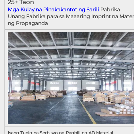
25+ Taon
Mga Kulay na Pinakakantot ng Sarili
Pabrika
Unang Fabrika para sa Maaaring Imprint na Mater
ng Propaganda
Isang Tubig na Serbisyo ng Pagbili ng AD.Material