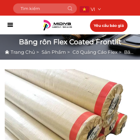
VI
Yêu cầu báo giá
Băng rôn Flex Coated Frontlit
Trang Chủ
>
Sản Phẩm
>
Cờ Quảng Cáo Flex
>
Băng rôn Flex Coated Frontlit