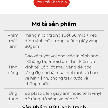
Yêu cầu báo giá
Mô tả sản phẩm
Phim
màng nilon trong suốt 56 mic + keo
mài
dính vĩnh cửu trong suốt + giấy vàng
lạnh
80gsm
Bảo vệ tuyệt vời cho việc in hình ảnh -
- Chống bụi/moisture. Tiết kiệm và
Tính
kinh tế. Lớp lót màu vàng dễ bóc,
năng
tăng độ nổi bật của hình ảnh và bảo
vệ hình ảnh, chống trầy xước và
chống nước
Ứng
Ép plastic lên giấy ảnh hoặc tem vinyl
dụng
để tăng độ sáng và bảo vệ
Sản Phẩm Rất Cạnh Tranh