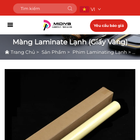
VI
Yêu cầu báo giá
Màng Laminate Lạnh (Giấy Vàng)
Trang Chủ
>
Sản Phẩm
>
Phim Laminating Lạnh
>
Mà