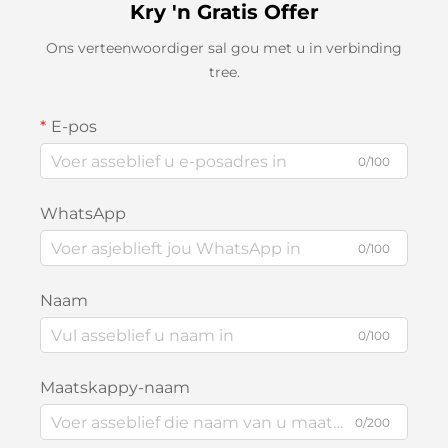
Kry 'n Gratis Offer
Ons verteenwoordiger sal gou met u in verbinding
tree.
E-pos
0/100
WhatsApp
0/100
Naam
0/100
Maatskappy-naam
0/200