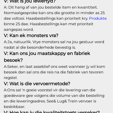
V: Wat is jou lewertyd?
A: Dit hang af van jou bestelde item en kwantiteit.
Normaalgesproke kan ons die grootte in minder as 25
dae voltooi. Haasbestellings kan prioriteit kry.
Produkte
binne 25 dae. Haasbestellings kan met prioriteit
aangepas word.
V: Kan ek monsters vra?
A:Ja, natuurlik. Vrye monsters sal na jou gestuur word
nadat al die besonderhede bevestig is.
V: Kan ons jou maatskappy en fabriek
besoek?
A:Seker, en laat asseblief ons weet wanneer jy wil kom
besoek dan sal ons die reis na die fabriek van tevoren
regstel.
V: Wat is die vervoermetode?
A:Ons sal 'n goeie voorstel vir die levering van die
goedeware gee volgens die volume van die bestelling
en die leweringsadres. See& Lug& Trein vervoer is
beskikbaar.
V: Hoe kan jy die kwaliteitstoets verseker?