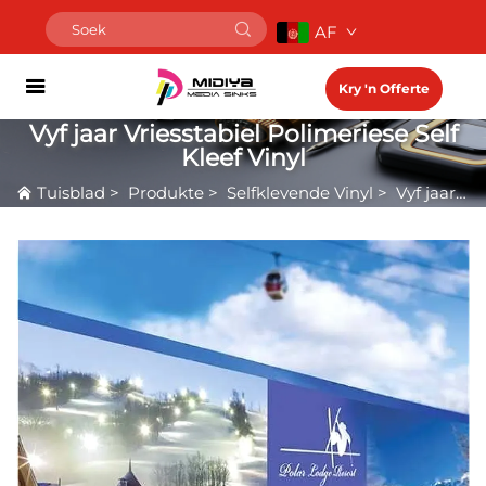
AF
Kry 'n Offerte
Vyf jaar Vriesstabiel Polimeriese Self
Kleef Vinyl
Tuisblad
>
Produkte
>
Selfklevende Vinyl
>
Vyf jaar Vriesstabiel Polimeriese Self Kleef Vinyl