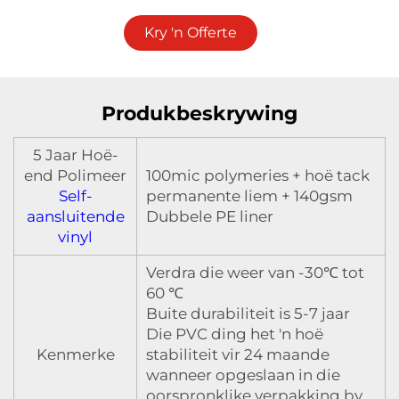
Kry 'n Offerte
Produkbeskrywing
5 Jaar Hoë-
end Polimeer
100mic polymeries + hoë tack
Self-
permanente liem + 140gsm
aansluitende
Dubbele PE liner
vinyl
Verdra die weer van -30℃ tot
60 ℃
Buite durabiliteit is 5-7 jaar
Die PVC ding het 'n hoë
Kenmerke
stabiliteit vir 24 maande
wanneer opgeslaan in die
oorspronklike verpakking by