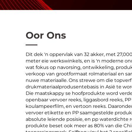
Oor Ons
Dit dek 'n oppervlak van 32 akker, met 27,00
meter eie werkswinkels, en is 'n moderne 
wat fokus op navorsing, ontwikkeling, produ
verkoop van grootformaat rolmateriaal en s
nuwe materiaalle. Ons strewe om die topverf 
drukmateriaalprodusentebasis in Asië te wor
Die maatskappy se hoofprodukte word verde
openbaar vervoer reeks, liggasbord reeks, PP 
koulampeerfilm, en vertoon reeks. Daaronder
vervoer etikette en PP saamgestelde produkt
absolute leiende posisie, en pp waterdichte 
produkte beset ook meer as 80% van die Ch