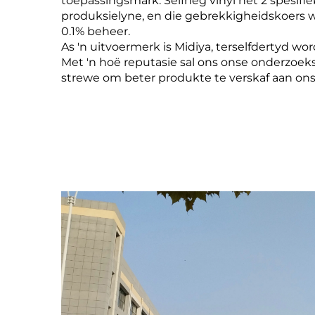
toepassingsmark. Selfheg vinyl het 2 spesifi
produksielyne, en die gebrekkigheidskoers 
0.1% beheer.
As 'n uitvoermerk is Midiya, terselfdertyd wo
Met 'n hoë reputasie sal ons onse onderzoe
strewe om beter produkte te verskaf aan ons 