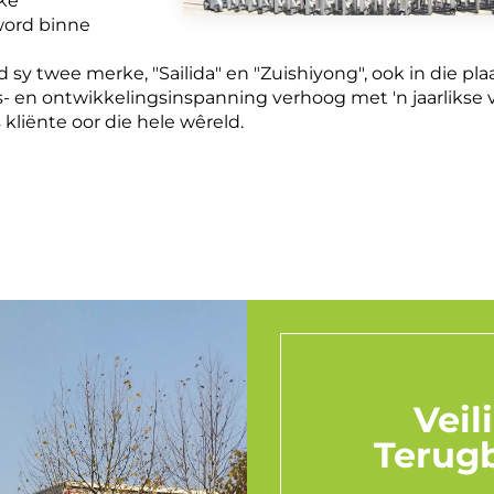
eke
word binne
rd sy twee merke, "Sailida" en "Zuishiyong", ook in die 
ks- en ontwikkelingsinspanning verhoog met 'n jaarliks
kliënte oor die hele wêreld.
Veil
Terugb