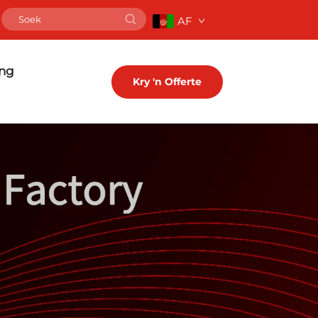
AF
ng
Kry 'n Offerte