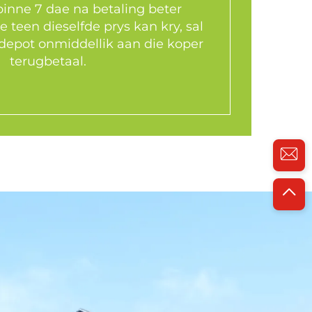
binne 7 dae na betaling beter
e teen dieselfde prys kan kry, sal
 depot onmiddellik aan die koper
terugbetaal.