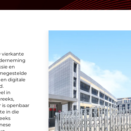
0 vierkante
onderneming
ksie en
amegestelde
en digitale
d.
el in
reeks,
 is openbaar
e in die
reeks
inese