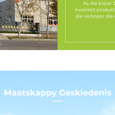
As die koper 
kwaliteit produkt
die verkoper die
Maatskappy Geskiedenis