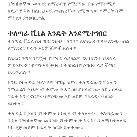
በትክክለኛው መንገድ ለማራባት የሚያግዙ ብዙ የማተሚያ
ዘዴዎች አሉ ስለዚህ ወደ መጨረሻው የሚወጣው የምርት ስም
ምስልን ያንፀባርቃል.
ተለጣፊ ቪኒል እንዴት እንደሚተገበር
ተለጣፊ ቪኒል ሲተገበር ንፁህ ፣ ለስላሳ እና አረፋ የጸዳ እንዲመስል
ለማድረግ የራሱ እርምጃዎች አሉት።
የአፈር ንጣፍ ዝግጅት የሞተር ሳይክልዎ ገጽ በደንብ ይጸዳል
ምክንያቱም ቆሻሻ እና ቅባት በትክክል በማጣበቅ ላይ ችግር
ይፈጥራሉ።
አንዴ የተለጣፊ ዒላማዎ ዝግጁ ከሆነ፣ ተለጣፊውን ቪኒሊን
በሚፈልጉት ቦታ ያስቀምጡት እና ከዚያ በላይኛው ላይ ጠንካራ
ግፊት እንዲኖርዎት በማጭመቂያ ወይም በክሬዲት ካርድ
ይከተሉ።
ተለጣፊ ቪኒልን ያስቀምጡ፣ ከዚያ ያስተላልፉት - ተለጣፊውን
ቪኒል በትክክለኛው መንገድ ያስቀምጡት እና እሱን ለማስተላለፍ
ስኩዊጅ ወይም ክሬዲት ካርድ ይጠቀሙ።