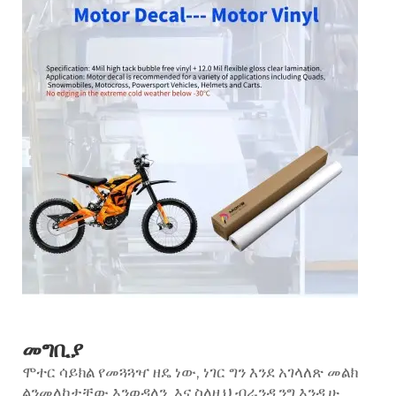
መግቢያ
ሞተር ሳይክል የመጓጓዣ ዘዴ ነው, ነገር ግን እንደ አገላለጽ መልክ
ልንመለከታቸው እንወዳለን, እና ስለዚህ ብራንዲንግ እንዲሁ