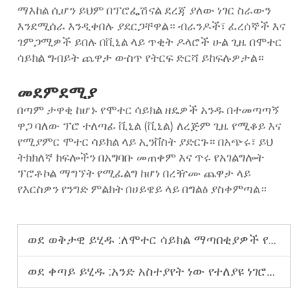
ማእከል ሲሆን ይህም በፕሮፌሽናል ደረጃ ያለው ነገር ስራውን
እንደሚሰራ እንዲቀበሉ ያደርጋቸዋል። ብራንዶች፣ ፈረሰኞች እና
ገምጋሚዎች ይበሉ በቪኒል ላይ ጥቂት ዶላሮች ሁል ጊዜ በሞተር
ሳይክል ግብይት ጨዋታ ውስጥ የትርፍ ድርሻ ይከፍሉዎታል።
መደምደሚያ
በጣም ታዋቂ ከሆኑ የሞተር ሳይክል ዘዴዎች አንዱ በተመጣጣኝ
ዋጋ ባለው ፕሮ ተለጣፊ ቪኒል (ቪኒል) ለረጅም ጊዜ የሚቆይ እና
የሚያምር ሞተር ሳይክል ላይ ኢንቨስት ያድርጉ። በአጭሩ፣ ይህ
ትክክለኛ ክፍሎችን በአግባቡ መጠቀም እና ጥሩ የአገልግሎት
ፕሮቶኮል ማግኘት የሚፈልግ ከሆነ በረዥሙ ጨዋታ ላይ
የእርስዎን የንግድ ምልክት በሀይዌይ ላይ በግልፅ ያስቀምጣል።
ወደ ወቅታዊ ይሂዱ :
ለሞተር ሳይክል ማጣበቂያዎች የሚሆን መከላከያ ፊልም
ወደ ቀጣይ ይሂዱ :
አንድ አስተያየት ነው የተለያዩ ነገሮች ዝቅተኛ መከፋፈል እንዲሁም የአንድ አካባቢ ምሳሌ ከመጀመሪያ ያለ አይነት ነው።