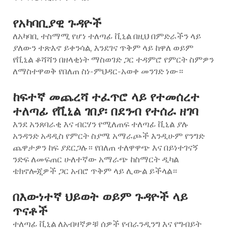
የአካባቢያዊ ጉዳዮች
ለአካባቢ ተስማሚ የሆነ ተለጣፊ ቪኒል በዚህ በምድራችን ላይ
ያለውን ተጽእኖ ይቀንሳል, እንደገና ጥቅም ላይ ከዋለ ወይም
የቪኒል ቆሻሻን በዘላቂነት ማስወገድ ጋር ተዳምሮ የምርት ስምዎን
ለማስተዋወቅ የበለጠ ስነ-ምህዳር-አወቀ መንገድ ነው።
ከፍተኛ መጨረሻ ተፈጥሮ ላይ የተመሰረተ
ተለጣፊ የቪኒል ገበያ፡ በደንብ የተሰራ ዘገባ
እንደ አንጸባራቂ እና ብርሃን የሚለጠፍ ተለጣፊ ቪኒል ያሉ
አንዳንድ አዳዲስ የምርት ስያሜ አማራጮች እንዲሁም የንግድ
ጨዋታዎን ከፍ ያደርጋሉ። የበለጠ ተለዋዋጭ እና በይነተገናኝ
ንድፍ ለመፍጠር ሁለተኛው አማራጭ ከስማርት ዲካል
ቴክኖሎጂዎች ጋር አብሮ ጥቅም ላይ ሊውል ይችላል።
በእውነተኛ ህይወት ወይም ጉዳዮች ላይ
ጥናቶች
ተለጣፊ ቪኒል ለአብዛኛዎቹ ሰዎች የብራንዲንግ እና የግብይት