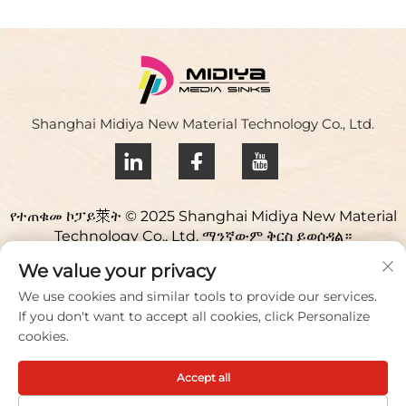
Shanghai Midiya New Material Technology Co., Ltd.
የተጠቁመ ኮፓይ萊ት © 2025 Shanghai Midiya New Material
Technology Co., Ltd. ማንኛውም ቅርስ ይወሰዳል።
የ פרטיותrivacy ፓሊሲ
We value your privacy
እባኮትን ያግኙን
We use cookies and similar tools to provide our services.
If you don't want to accept all cookies, click Personalize
Address: Yuqiao ሳይንስ ፓርክ፣ 98 ሊያንፉ መንገድ፣ ጂዩቲንግ ከተማ፣
cookies.
ሶንግጂያንግ አውራጃ፣ ሻንጋይ፣ ቻይና
Accept all
መንገር/ፋክስ፡
+86 021 51088836