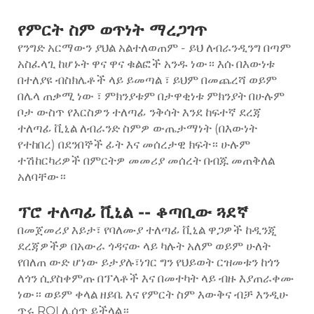
የምርት ስም ወጥነት ማረጋገጥ
የንግድ አርማውን ያህል አልተለወጠም - ይህ ለብራንዲንግ በጣም
አስፈላጊ ከሆኑት ዋና ዋና ቁልፎች አንዱ ነው። እሱ በእውነቱ
በተለያዩ ብስክሌቶች ላይ ይመጣል ፣ ይህም በመጨረሻ ወይም
በሌላ ጠቃሚ ነው ፣ ምክንያቱም በታዋቂነቱ ምክንያት በሁሉም
ቦታ ውስጥ የእርስዎን ተለጣፊ ንቅሳት እንደ ከፍተኛ ደረጃ
ተለጣፊ ቪኒል ለብራንድ ስምዎ ውጤታማነት (በእውነት
የተከበረ) በደንበኞች ፊት እና መሰረታዊ ክፍት። ሁሉም
ተሽከርካሪዎች በምርትዎ መመሪያ መሰረት በብጁ መጠቅለል
አለባቸው።
ፕሮ ተለጣፊ ቪኒል -- ቆጣቢው ጓደኛ
በመጀመሪያ እይታ፣ የባለሙያ ተለጣፊ ቪኒል ዋጋዎች ከዲንጂ
ደረጃዎችዎ በአውራ ጎዳናው ላይ ካሉት አለም ወይም ሁለት
የበለጠ ውድ ሆነው ይታያሉ፣ነገር ግን የህይወት ርዝመቱን ከጎን
ለጎን ሲያስቀምጡ በፕላቶች እና በመተካት ላይ ብዙ እያጠራቀሙ
ነው። ወይም ቀላል ዘይቤ እና የምርት ስም እውቅና ብቻ እንዲሁ
ጥሩ ROI ሊሰጥ ይችላል።