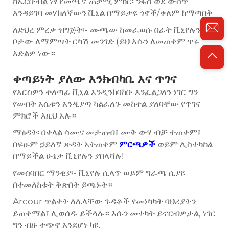
ከኤርቡብል ነፃ የመጫኛ ጠቃሚ ምክር፡ ንፋስ ወደ ውስጥ
እንዳይገባ መሃከለኛውን ቪኒል በማይታዩ ጎኖች/ቀለም ከማጣበቅ
ለድህረ ምረቃ ዝግጅት፡- ሙጫው ከመፈወሱ በፊት ቪኒየሉን ወደ
ቦታው ለማምጣት ርካሽ መንገድ (ይህ እሱን ለመጠቀም ጥሩ
እድልዎ ነው።
ቀጣይነት ያለው እንክብካቤ እና ጥገና
የእርስዎን ተለጣፊ ቪኒል እንዲንከባከቡ እንፈልጋለን ነገር ግን
የውበት እሴቱን እንዲያጣ ካልፈለጉ መከተል ያለባቸው የጥገና
ምክሮች እዚህ አሉ።
ማፅዳት፡ በቀላል ሳሙና መታጠብ፣ ሙቅ ውሃ ብቻ ተጠቀም፣
በፍፁም ኃይለኛ ጽዳት አትጠቀም
ምርጫዎች
ወይም ሊስተካከል
በማይችል ሁኔታ ቪኒየሉን ያበላሻሉ!
የመሰባበር ማንቂያ፡- ቪኒየሉ ሲላጥ ወይም ግራጫ ሲያዩ
በተመለከቱት ቅጽበት ይጫኑት።
Arcour ጥልቀት ለሌላቸው ጉዳቶች የመነካካት ባህሪያትን
ይጠቀማል፣ ሊወሰዱ ይችላሉ። እሱን መተካት ይኖርብዎታል, ነገር
ግን ብዙ ተጭኖ እንደሆነ ካዩ.