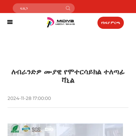
የክፍያ ምርጫ
ለብራንድዎ ሙያዊ የሞተርሳይክል ተለጣፊ
ቫኒል
2024-11-28 17:00:00