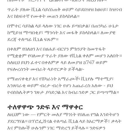
ጥራት ያለው ቪኒል ሳይሰነጠቅ ወይም ሳይደበዝዝ ከፀሀይ፣ ከዝናብ
እና ከከፍተኛ የሙቀት መጠን ይከላከላል።
በሞተር ሳይክል ላይ ላለው ነገር ሁሉ ይጣበቃል፣ በጠንካራ ሁኔታ
ከሚይዝ ማጣበቂያ፣ ማንሳት እና መፋቅ ይከላከላል። ለሙያዊ
ደረጃ ተለጣፊ ቪኒል ፍጹም።
በቀለም የበለፀገ እና በፀሐይ ብርሃን ምክንያት ከመጥፋት
የሚቋቋም የባለሙያ ጥራት ያለው የቪኒል ቀለም መሆን አለበት።
ስለዚህ ይህን ፈተና በቀለምዎ ላይ ለመያዝ a747 ወይም
የፍሎረሰንት መብራት ላይኖርዎት ይችላል፡-
የማጠናቀቂያ እና የሸካራነት አማራጮች፡ ቪኒየሉ ማተሚያ፣
አንጸባራቂ ወይም ብረታ ብረት የሆነ አጨራረስ አለው - ይህ
የብስክሌትዎን ገጽታ ያሳድጋል እና ከብራንድዎ ጋር ይጣጣማል።
ተለዋዋጭ ንድፍ እና ማዋቀር
ለዚህም ነው — የምርት መለያ ማንነት የበለጠ የግል እንድትሆን
ያደርግሃል። በፕሮፌሽናል ተለጣፊ ቪኒል ላይ ከአርማዎች፣ ቃላት
እና ምስሎች ሁሉንም ነገር ማድረግ ይችላሉ። ንድፍዎን