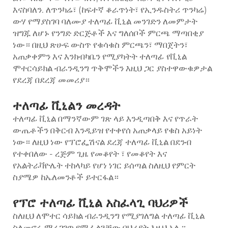
እናስባለን. ለጥንካሬ፣ (ከፍተኛ ቆራጥነት፣ የኢንዱስትሪ ጥንካሬ)
ውሃ የማያስገባ ባለሙያ ተለጣፊ ቪኒል መንገድን ለመምታት
ዝግጁ ለሆኑ የንግድ ድርጅቶች እና ግለሰቦች ምርጫ ማጣበቂያ
ነው። በዚህ ጽሁፍ ውስጥ የቁሳቁስ ምርጫን፣ ማበጀትን፣
አጠቃቀምን እና እንክብካቤን የሚያካትት ተለጣፊ የቪኒል
ሞተርሳይክል ብራንዲንግ ጥቅሞችን እዚህ ጋር ያስተዋውቁዎታል
የደረጃ በደረጃ መመሪያ።
ተለጣፊ ቪኒልን መረዳት
ተለጣፊ ቪኒል በማንኛውም ገጽ ላይ እንዲጣበቅ እና የጥራት
ውጤቶችን በቅርብ እንዲይዝ የተቀየሰ አጠቃላይ የቁስ አይነት
ነው። ለዚህ ነው የፕሮፌሽናል ደረጃ ተለጣፊ ቪኒል በደንብ
የተቀበለው - ረጅም ጊዜ የመቆየት ፣ የመቆየት እና
የአልትራቫዮሌት ተከላካይ የሆነ ነገር ይሰጣል ስለዚህ የምርት
ስያሜዎ ከኤለመንቶች ይተርፋል።
የፕሮ ተለጣፊ ቪኒል አስፈላጊ ባህሪዎች
ስለዚህ ለሞተር ሳይክል ብራንዲንግ የሚያገለግል ተለጣፊ ቪኒል
ስለመኖሩ ማረጋገጥ የሚፈልጓቸው ባህሪያት እዚህ አሉ።