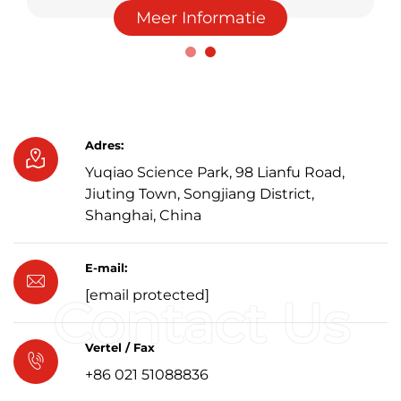
motorfiets decal, auto decal, container, inclusief
Meer Informatie
schip decal, super koude weerstand, zuur en
alkalisch weerstand, corrosiebestendig...
Adres:
Yuqiao Science Park, 98 Lianfu Road,
Jiuting Town, Songjiang District,
Shanghai, China
E-mail:
[email protected]
Vertel / Fax
+86 021 51088836