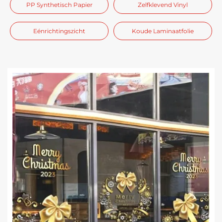
PP Synthetisch Papier
Zelfklevend Vinyl
Eénrichtingszicht
Koude Laminaatfolie