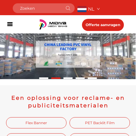
NL
Offerte aanvragen
Een oplossing voor reclame- en
publiciteitsmaterialen
Flex Banner
PET Backlit Film