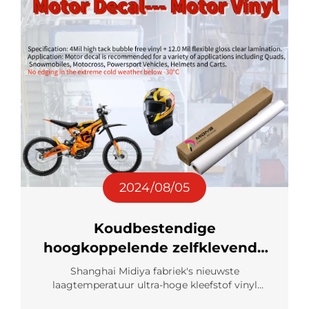
2024/08/05
Koudbestendige
hoogkoppelende zelfklevende
vinyl
Shanghai Midiya fabriek's nieuwste
laagtemperatuur ultra-hoge kleefstof vinyl
materiaal, geschikt voor buiten reclame,