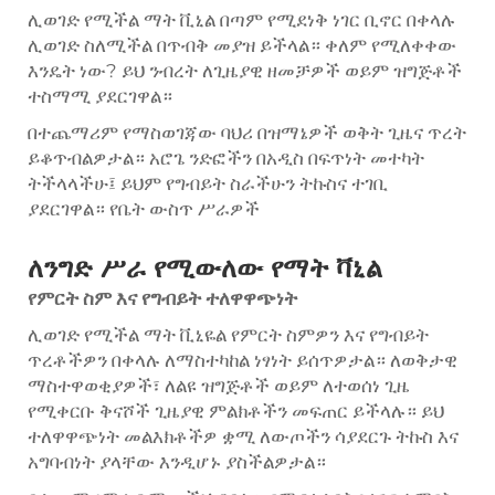
ሊወገድ የሚችል ማት ቪኒል በጣም የሚደነቅ ነገር ቢኖር በቀላሉ
ሊወገድ ስለሚችል በጥብቅ መያዝ ይችላል። ቀለም የሚለቀቀው
እንዴት ነው? ይህ ንብረት ለጊዜያዊ ዘመቻዎች ወይም ዝግጅቶች
ተስማሚ ያደርገዋል።
በተጨማሪም የማስወገጃው ባህሪ በዝማኔዎች ወቅት ጊዜና ጥረት
ይቆጥብልዎታል። አሮጌ ንድፎችን በአዲስ በፍጥነት መተካት
ትችላላችሁ፤ ይህም የግብይት ስራችሁን ትኩስና ተገቢ
ያደርገዋል። የቤት ውስጥ ሥራዎች
ለንግድ ሥራ የሚውለው የማት ቫኒል
የምርት ስም እና የግብይት ተለዋዋጭነት
ሊወገድ የሚችል ማት ቪኒዬል የምርት ስምዎን እና የግብይት
ጥረቶችዎን በቀላሉ ለማስተካከል ነፃነት ይሰጥዎታል። ለወቅታዊ
ማስተዋወቂያዎች፣ ለልዩ ዝግጅቶች ወይም ለተወሰነ ጊዜ
የሚቀርቡ ቅናሾች ጊዜያዊ ምልክቶችን መፍጠር ይችላሉ። ይህ
ተለዋዋጭነት መልእክቶችዎ ቋሚ ለውጦችን ሳያደርጉ ትኩስ እና
አግባብነት ያላቸው እንዲሆኑ ያስችልዎታል።