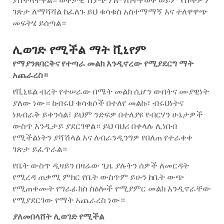
ያስችላቸዋል። ወቅታዊ ሽያጭን ለማስተዋወቅ ወይም የሱቅዎን
ገጽታ ለማሻሻል ከፈለጉ ይህ ቁሳቁስ አስተማማኝ እና ተለዋዋጭ
መፍትሄ ይሰጣል።
ሊወገድ የሚችል ማት ቪኒየም
የማያንጸባርቅና የተጣራ መልክ እንዲኖረው የሚያደርግ ማት
አጨራረስ።
የቪኒዬል ብረት የተሠራው በሜት መልክ ሲሆን ውበትና ሙያዊነት
ያለው ነው። ከብሩህ ቁሳቁሶች በተለየ መልኩ፣ ብሩህነትና
ነጸብራቅ ይቀንሳል፣ ይህም ንድፍዎ በተለያዩ የብርሃን ሁኔታዎች
ውስጥ እንዲታይ ያደርገዋል። ይህ ባህሪ በቀላሉ ሊነበብ
የሚችልነትን ያሻሽላል እና ለብራንዲንግዎ የበለጠ የተራቀቀ
ገጽታ ይፈጥራል።
የቤት ውስጥ ዲዛይን በዛሬው ጊዜ ያሉትን ሰዎች ለመርዳት
የሚረዳ ጠቃሚ ምክር የቤት ውስጥም ይሁን ከቤት ውጭ
የሚጠቀሙት የግራፊክስ ስዕሎች የሚያምር መልክ እንዲኖራቸው
የሚያደርገው የማት አጨራረስ ነው።
ያለመበላሸት ሊወገድ የሚችል