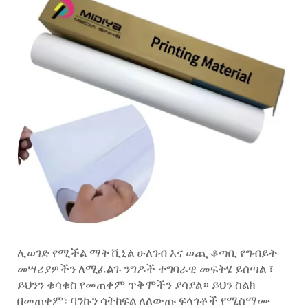
ሊወገድ የሚችል ማት ቪኒል ሁለገብ እና ወጪ ቆጣቢ የግብይት
መሣሪያዎችን ለሚፈልጉ ንግዶች ተግባራዊ መፍትሄ ይሰጣል ፣
ይህንን ቁሳቁስ የመጠቀም ጥቅሞችን ያሳያል። ይህን ስልክ
በመጠቀም፣ ባንኩን ሳትከፍል ለለውጡ ፍላጎቶች የሚስማሙ