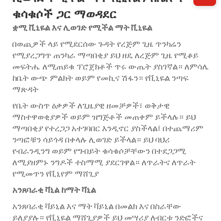
ቁሳቁሶች ጋር ማወዳደር
ቋሚ ቪኒዬል እና ሊወገድ የሚችል ማት ቪኒዬል
በወጪዎች ላይ የሚደርሰው ጉዳት የረጅም ጊዜ ጥንካሬን
የሚያረጋግጥ ጠንካራ ማጣበቂያ ይህ ዘዴ ለረጅም ጊዜ የሚቆይ
መፍትሔ ለሚጠይቁ ፕሮጀክቶች ጥሩ ውጤት ያስገኛል። ለምሳሌ
ከቤት ውጭ ምልክት ወይም የመኪና ሽፋን። የቪኒዬል ንጣፍ
ማጽዳት
የቤት ውስጥ ዕቃዎች ለጊዜያዊ ዘመቻዎች፣ ወቅታዊ
ማስተዋወቂያዎች ወይም ዝግጅቶች መጠቀም ይችላሉ። ይህ
ማጣበቂያ የተረጋጋ አተገባበር እንዲኖር ያስችላል፤ በተጨማሪም
ንጣፎቹን ሳይጎዳ በቀላሉ ሊወገድ ይችላል። ይህ ባህሪ
የብራንዲንግ ወይም የግብይት ቁሳቁሶቻቸውን በተደጋጋሚ
ለሚያዘምኑ ንግዶች ተስማሚ ያደርገዋል። ለጥራትና ለጥራት
የሚመጥን የቪኒየም ማሸጊያ
አንጸባራቂ ቫኒል ከማት ቫኒል
አንጸባራቂ ቫይኒል እና ማት ቫይኒል በመልክ እና በስራቸው
ይለያያሉ። የቪኒዬል ማሸጊያዎች ይህ መሣሪያ ለብርቱ ንድፎችና