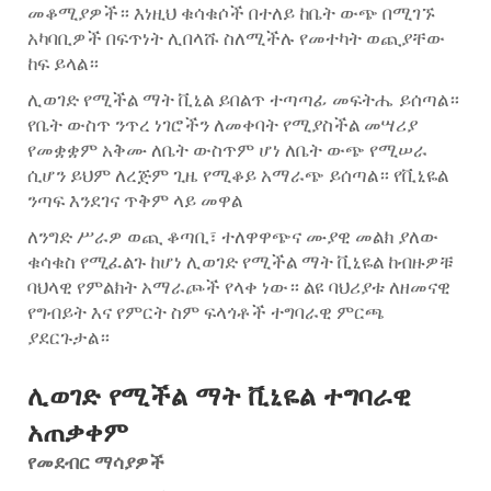
መቆሚያዎች። እነዚህ ቁሳቁሶች በተለይ ከቤት ውጭ በሚገኙ
አካባቢዎች በፍጥነት ሊበላሹ ስለሚችሉ የመተካት ወጪያቸው
ከፍ ይላል።
ሊወገድ የሚችል ማት ቪኒል ይበልጥ ተጣጣፊ መፍትሔ ይሰጣል።
የቤት ውስጥ ንጥረ ነገሮችን ለመቀባት የሚያስችል መሣሪያ
የመቋቋም አቅሙ ለቤት ውስጥም ሆነ ለቤት ውጭ የሚሠራ
ሲሆን ይህም ለረጅም ጊዜ የሚቆይ አማራጭ ይሰጣል። የቪኒዬል
ንጣፍ እንደገና ጥቅም ላይ መዋል
ለንግድ ሥራዎ ወጪ ቆጣቢ፣ ተለዋዋጭና ሙያዊ መልክ ያለው
ቁሳቁስ የሚፈልጉ ከሆነ ሊወገድ የሚችል ማት ቪኒዬል ከብዙዎቹ
ባህላዊ የምልክት አማራጮች የላቀ ነው። ልዩ ባህሪያቱ ለዘመናዊ
የግብይት እና የምርት ስም ፍላጎቶች ተግባራዊ ምርጫ
ያደርጉታል።
ሊወገድ የሚችል ማት ቪኒዬል ተግባራዊ
አጠቃቀም
የመደብር ማሳያዎች