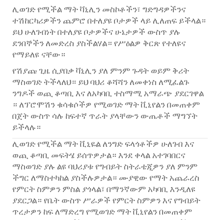
ሊወገድ የሚችል ማት ቫኒሊን መስኮቶችን፣ ግድግዳዎችንና
ተሽከርካሪዎችን ጨምሮ በተለያዩ ቦታዎች ላይ ሊለጠፍ ይችላል።
ይህ ሁለገብነት በተለያዩ ቦታዎችና ሁኔታዎች ውስጥ ያሉ
ደንበኞችን ለመድረስ ያስችልሃል። የሥዕልዎ ቅርጽ የተለዩና
የማይለዩ ናቸው።
የሽያጩ ጊዜ ሲያበቃ ቫኒሊን ያለ ምንም ጉዳት ወይም ቅሪት
ማስወገድ ትችላለህ። ይህ ባህሪ ቆሻሻን ለመቀነስ ለሚፈልጉ
ንግዶች ወጪ ቆጣቢ እና ለአካባቢ ተስማሚ አማራጭ ያደርገዋል
። ለፕሮሞሽን ቁሳቁሶችዎ የሚወገድ ማት ቪኒየልን በመጠቀም
በጀት ውስጥ ሳሉ ከፍተኛ ጥራት ያላቸውን ውጤቶች ማግኘት
ይችላሉ።
ሊወገድ የሚችል ማት ቪኒዬል ለንግድ ፍላጎቶችዎ ሁለገብ እና
ወጪ ቆጣቢ መፍትሄ ይሰጥዎታል። እንደ ቀላል አተገባበርና
ማስወገድ ያሉ ልዩ ባህሪያቱ የግብይት ስትራቴጂዎን ያለ ምንም
ችግር ለማስተካከል ያስችሉዎታል። ሙያዊው የማት አጨራረስ
የምርት ስምዎን ምስል ያጎላል፣ በማንኛውም አካባቢ እንዲለዩ
ያደርጋል። የቤት ውስጥ ሥራዎች የምርት ስምዎን እና የግብይት
ጥረታዎን ከፍ ለማድረግ የሚወገድ ማት ቪኒየልን በመጠቀም