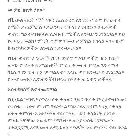
ሙያዊ ገጽታ ያለው
የቪኒዬል ብረት ማት የሆነ አጨራረስ ለንግድ ሥራዎ የተራቀቀ
ስሜት ይጨምራል። ይህ ንድፍ በተለያዩ የብርሃን ሁኔታዎች
ውስጥ ግልጽና በቀላሉ ሊነበብ የሚችል እንዲሆን ያደርጋል። ይህ
የተጣራ መልክ የምርት ስምዎን ሙያዊ ምስል ያጎላል እንዲሁም
ከተፎካካሪዎችዎ እንዲለዩ ይረዳዎታል።
የቤት ውስጥ ሥራዎች የቤት ውስጥ ማሳያዎችም ሆኑ ከቤት
ውጭ የሚለቀቁ ምልክቶች የሚጠቀሙበት የሚወገድ የማት
ቫኒሊን የምርት ስምዎ ግልጽና ማራኪ ሆኖ እንዲታይ ያደርጋል።
የሙያ ውበት ለደንበኞችህ ዘላቂ ስሜት ሊፈጥር ይችላል።
አስተካክለኛ እና ተመርጣል
የቪኒዬል ንጣፍ ማጥለቅለቅ ቀላልና ጊዜና ጥረት የሚቆጥብ ነው።
የቁሳቁሱ ንድፍ ምንም ዓይነት ልምድ ባይኖርህም እንኳ በቀላሉ
ልትጠቀምበት እንድትችል ያደርግሃል። ይህ ቀላልነት የንግድ
ምልክቶቻቸውን ወይም የማስተዋወቂያ ቁሳቁሶቻቸውን
በተደጋጋሚ ለማዘመን ለሚፈልጉ ንግዶች ጥሩ ምርጫ ያደርገዋል
።