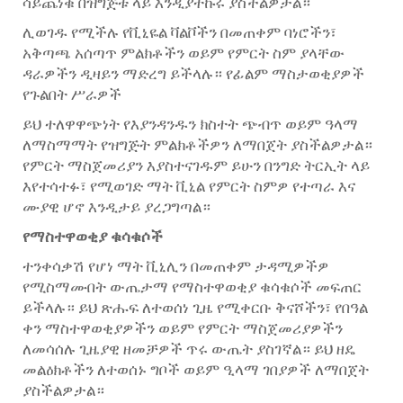
ሳይጨነቁ በዝግጅቱ ላይ እንዲያተኩሩ ያስችልዎታል።
ሊወገዱ የሚችሉ የቪኒዬል ቫልቮችን በመጠቀም ባነሮችን፣
አቅጣጫ አሰጣጥ ምልክቶችን ወይም የምርት ስም ያላቸው
ዳራዎችን ዲዛይን ማድረግ ይችላሉ። የፊልም ማስታወቂያዎች
የጉልበት ሥራዎች
ይህ ተለዋዋጭነት የእያንዳንዱን ክስተት ጭብጥ ወይም ዓላማ
ለማስማማት የዝግጅት ምልክቶችዎን ለማበጀት ያስችልዎታል።
የምርት ማስጀመሪያን እያስተናገዱም ይሁን በንግድ ትርኢት ላይ
እየተሳተፉ፣ የሚወገድ ማት ቪኒል የምርት ስምዎ የተጣራ እና
ሙያዊ ሆኖ እንዲታይ ያረጋግጣል።
የማስተዋወቂያ ቁሳቁሶች
ተንቀሳቃሽ የሆነ ማት ቪኒሊን በመጠቀም ታዳሚዎችዎ
የሚስማሙበት ውጤታማ የማስተዋወቂያ ቁሳቁሶች መፍጠር
ይችላሉ። ይህ ጽሑፍ ለተወሰነ ጊዜ የሚቀርቡ ቅናሾችን፣ የበዓል
ቀን ማስተዋወቂያዎችን ወይም የምርት ማስጀመሪያዎችን
ለመሳሰሉ ጊዜያዊ ዘመቻዎች ጥሩ ውጤት ያስገኛል። ይህ ዘዴ
መልዕክቶችን ለተወሰኑ ግቦች ወይም ዒላማ ገበያዎች ለማበጀት
ያስችልዎታል።