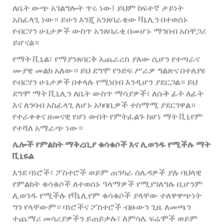
ለቤት ውጭ አገልግሎት ጥሩ ነው፤ ይህም ከፍተኛ ታይነት
አስፈላጊ ነው። ይሁን እንጂ አንጸባራቂው ቫኒሊን በተወሰኑ
የብርሃን ሁኔታዎች ውስጥ አንጸባራቂ በመሆኑ ማንበብ አስቸጋሪ
ይሆናል።
የማት ቪኒል፣ የማያንጸባርቅ አጨራረስ ያለው ሲሆን የተጣራና
ሙያዊ መልክ አለው። ይህ ደግሞ የንድፍ ሥራዎ ግልጽና በተለያዩ
የብርሃን ሁኔታዎች በቀላሉ የሚነበብ እንዲሆን ያደርጋል። ይህ
ደግሞ ማት ቪኒሊን ለቤት ውስጥ ማሳያዎች፣ ለሱቅ ፊት ለፊት
እና ለንባብ አስፈላጊ ለሆኑ አካባቢዎች ተስማሚ ያደርገዋል።
የተራቀቀና ዘመናዊ የሆነ ውበት የምትፈልጉ ከሆነ ማት ቪኒየም
የተሻለ አማራጭ ነው።
ሌሎች የምልክት ማቅረቢያ ቁሳቁሶች እና ሊወገዱ የሚችሉ ማት
ቪኒዬል
እንደ ባነሮች፣ ፖስተሮች ወይም ጠንካራ ሰሌዳዎች ያሉ ባህላዊ
የምልክት ቁሳቁሶች ለተወሰኑ ዓላማዎች የሚያገለግሉ ቢሆንም
ሊወገዱ የሚችሉ የቫኒሊየም ቁሳቁሶች ያላቸው ተለዋዋጭነት
ግን የላቸውም። ባነሮችና ፖስተሮች ብዙውን ጊዜ ለመጫን
ተጨማሪ መሳሪያዎችን ይጠይቃሉ፣ ለምሳሌ ፍሬሞች ወይም