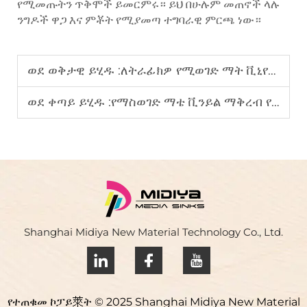
የሚመጡትን ጥቅሞች ይመርምሩ። ይህ በሁሉም መጠኖች ላሉ
ንግዶች ዋጋ እና ምቾት የሚያመጣ ተግባራዊ ምርጫ ነው።
ወደ ወቅታዊ ይሂዱ :
ለትራፊክዎ የሚወገድ ማት ቪኒየል ለማግኘት የመጨረሻው መመሪያ
ወደ ቀጣይ ይሂዱ :
የማስወገድ ማቴ ቪንይል ማቅረብ የሚያስችል ሙሉ መመሪያ
Shanghai Midiya New Material Technology Co., Ltd.
የተጠቁመ ኮፓይ萊ት © 2025 Shanghai Midiya New Material