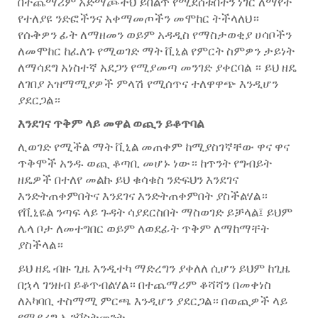
በተጨማሪም አድማጮችህ ይበልጥ የሚደሰቱበትን ነገር ለማየት
የተለያዩ ንድፎችንና አቀማመጦችን መሞከር ትችላለህ።
የሱቅዎን ፊት ለማዘመን ወይም አዳዲስ የማስታወቂያ ሀሳቦችን
ለመሞከር ከፈለጉ የሚወገድ ማት ቪኒል የምርት ስምዎን ታይነት
ለማሳደግ አነስተኛ አደጋን የሚያመጣ መንገድ ያቀርባል ። ይህ ዘዴ
ለገበያ አዝማሚያዎች ምላሽ የሚሰጥና ተለዋዋጭ እንዲሆን
ያደርጋል።
እንደገና ጥቅም ላይ መዋል ወጪን ይቆጥባል
ሊወገድ የሚችል ማት ቪኒል መጠቀም ከሚያስገኛቸው ዋና ዋና
ጥቅሞች አንዱ ወጪ ቆጣቢ መሆኑ ነው። ከጥንት የግብይት
ዘዴዎች በተለየ መልኩ ይህ ቁሳቁስ ንድፍህን እንደገና
እንድትጠቀምበትና እንደገና እንድትጠቀምበት ያስችልሃል።
የቪኒዬል ንጣፍ ላይ ጉዳት ሳያደርስበት ማስወገድ ይቻላል፤ ይህም
ሌላ ቦታ ለመተግበር ወይም ለወደፊት ጥቅም ለማከማቸት
ያስችላል።
ይህ ዘዴ ብዙ ጊዜ እንዲተካ ማድረግን ያቀለለ ሲሆን ይህም ከጊዜ
በኋላ ገንዘብ ይቆጥብልሃል። በተጨማሪም ቆሻሻን በመቀነስ
ለአካባቢ ተስማሚ ምርጫ እንዲሆን ያደርጋል። በወጪዎች ላይ
የሚደረግ ኢንቨስትመንት