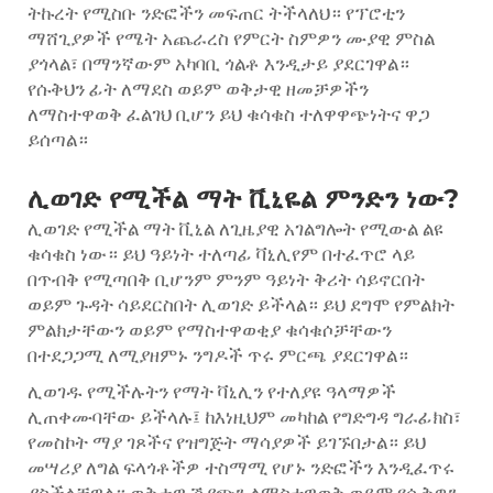
ትኩረት የሚስቡ ንድፎችን መፍጠር ትችላለህ። የፕሮቲን
ማሸጊያዎች የሜት አጨራረስ የምርት ስምዎን ሙያዊ ምስል
ያጎላል፣ በማንኛውም አካባቢ ጎልቶ እንዲታይ ያደርገዋል።
የሱቅህን ፊት ለማደስ ወይም ወቅታዊ ዘመቻዎችን
ለማስተዋወቅ ፈልገህ ቢሆን ይህ ቁሳቁስ ተለዋዋጭነትና ዋጋ
ይሰጣል።
ሊወገድ የሚችል ማት ቪኒዬል ምንድን ነው?
ሊወገድ የሚችል ማት ቪኒል ለጊዜያዊ አገልግሎት የሚውል ልዩ
ቁሳቁስ ነው። ይህ ዓይነት ተለጣፊ ቫኒሊየም በተፈጥሮ ላይ
በጥብቅ የሚጣበቅ ቢሆንም ምንም ዓይነት ቅሪት ሳይኖርበት
ወይም ጉዳት ሳይደርስበት ሊወገድ ይችላል። ይህ ደግሞ የምልክት
ምልክታቸውን ወይም የማስተዋወቂያ ቁሳቁሶቻቸውን
በተደጋጋሚ ለሚያዘምኑ ንግዶች ጥሩ ምርጫ ያደርገዋል።
ሊወገዱ የሚችሉትን የማት ቫኒሊን የተለያዩ ዓላማዎች
ሊጠቀሙባቸው ይችላሉ፤ ከእነዚህም መካከል የግድግዳ ግራፊክስ፣
የመስኮት ማያ ገጾችና የዝግጅት ማሳያዎች ይገኙበታል። ይህ
መሣሪያ ለግል ፍላጎቶችዎ ተስማሚ የሆኑ ንድፎችን እንዲፈጥሩ