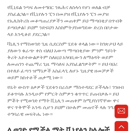
የቪኒዬል ንጣፍ ለመተግበር ንጹሕና ለስላሳ የሆነ ወለል ብቻ
ያስፈልጋል። የቪኒየሉን ፒን በመያዝ የቪኒየሉን ፒን መያዝ
የኤሌክትሪክ መቆጣጠሪያዎችን መጠቀም ይህ ማጣበቂያ በጥብቅ
ይጣበቃል፤ ይህም ንድፍህን እስከምትያስወግደው ድረስ በቦታው
ላይ እንዲቆይ ያደርጋል።
ቫኒሊን የማስወገድ ጊዜ ሲደርስም ሂደቱ ቀላል ነው። ከገጽታህ ላይ
ያለውን ቁራጭ ቀስ ብለህ አውጣ ማጣበቂያው ምንም ዓይነት
ቅሪት አይተውልዎትም ስለዚህ አካባቢውን ለማፅዳት ወይም
ለመጠገን ተጨማሪ ጊዜ ማሳለፍ አያስፈልግዎትም ። ይህ ባህሪ
በተለይ ፈጣን ዝማኔዎች አስፈላጊ ለሆኑ ጊዜያዊ ዘመቻዎች
ወይም ክስተቶች ጠቃሚ ነው።
የቤት ውስጥ ዕቃዎች ሂደቱን በራስዎ ማስተዳደር ይችላሉ፣ ገንዘብ
ይቆጥባሉ እንዲሁም የምርት ስምዎን ቁጥጥር ይጠብቃሉ። ይህ
ምቾት የሚወገድ የማት ቪኒሊን መጠቀም ከሚያስገኛቸው ዋና
ዋና ጥቅሞች አንዱ ሲሆን ይህም በሁሉም መጠኖች ላሉ ንግዶች
ተግባራዊ መፍትሔ ነው።
ሊወገድ የሚችል ማት ቪኒየልን ከሌሎች