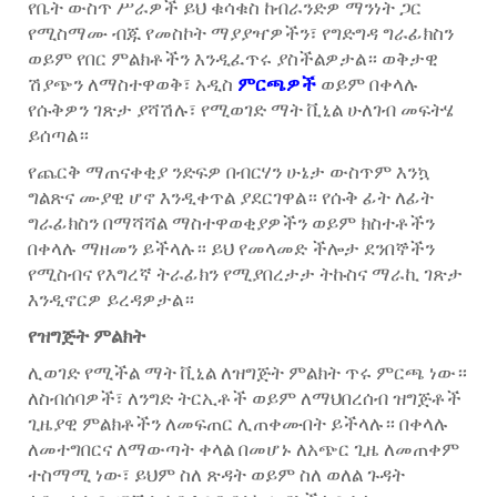
የቤት ውስጥ ሥራዎች ይህ ቁሳቁስ ከብራንድዎ ማንነት ጋር
የሚስማሙ ብጁ የመስኮት ማያያዣዎችን፣ የግድግዳ ግራፊክስን
ወይም የበር ምልክቶችን እንዲፈጥሩ ያስችልዎታል። ወቅታዊ
ሽያጭን ለማስተዋወቅ፣ አዲስ
ምርጫዎች
ወይም በቀላሉ
የሱቅዎን ገጽታ ያሻሽሉ፣ የሚወገድ ማት ቪኒል ሁለገብ መፍትሄ
ይሰጣል።
የጨርቅ ማጠናቀቂያ ንድፍዎ በብርሃን ሁኔታ ውስጥም እንኳ
ግልጽና ሙያዊ ሆኖ እንዲቀጥል ያደርገዋል። የሱቅ ፊት ለፊት
ግራፊክስን በማሻሻል ማስተዋወቂያዎችን ወይም ክስተቶችን
በቀላሉ ማዘመን ይችላሉ። ይህ የመላመድ ችሎታ ደንበኞችን
የሚስብና የእግረኛ ትራፊክን የሚያበረታታ ትኩስና ማራኪ ገጽታ
እንዲኖርዎ ይረዳዎታል።
የዝግጅት ምልክት
ሊወገድ የሚችል ማት ቪኒል ለዝግጅት ምልክት ጥሩ ምርጫ ነው።
ለስብሰባዎች፣ ለንግድ ትርኢቶች ወይም ለማህበረሰብ ዝግጅቶች
ጊዜያዊ ምልክቶችን ለመፍጠር ሊጠቀሙበት ይችላሉ። በቀላሉ
ለመተግበርና ለማውጣት ቀላል በመሆኑ ለአጭር ጊዜ ለመጠቀም
ተስማሚ ነው፣ ይህም ስለ ጽዳት ወይም ስለ ወለል ጉዳት