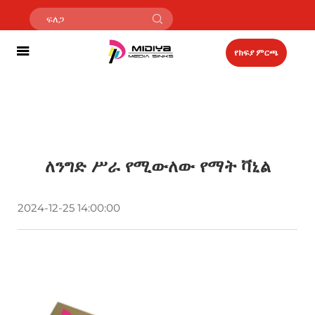
የክፍያ ምርጫ
ለንግድ ሥራ የሚውለው የማት ቫኒል
2024-12-25 14:00:00