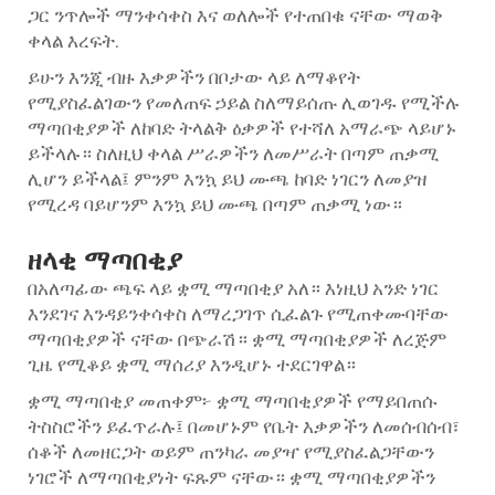
ጋር ንጥሎች ማንቀሳቀስ እና ወለሎች የተጠበቁ ናቸው ማወቅ
ቀላል እረፍት.
ይሁን እንጂ ብዙ እቃዎችን በቦታው ላይ ለማቆየት
የሚያስፈልገውን የመለጠፍ ኃይል ስለማይሰጡ ሊወገዱ የሚችሉ
ማጣበቂያዎች ለከባድ ትላልቅ ዕቃዎች የተሻለ አማራጭ ላይሆኑ
ይችላሉ። ስለዚህ ቀላል ሥራዎችን ለመሥራት በጣም ጠቃሚ
ሊሆን ይችላል፤ ምንም እንኳ ይህ ሙጫ ከባድ ነገርን ለመያዝ
የሚረዳ ባይሆንም እንኳ ይህ ሙጫ በጣም ጠቃሚ ነው።
ዘላቂ ማጣበቂያ
በአለጣፊው ጫፍ ላይ ቋሚ ማጣበቂያ አለ። እነዚህ አንድ ነገር
እንደገና እንዳይንቀሳቀስ ለማረጋገጥ ሲፈልጉ የሚጠቀሙባቸው
ማጣበቂያዎች ናቸው በጭራሽ። ቋሚ ማጣበቂያዎች ለረጅም
ጊዜ የሚቆይ ቋሚ ማሰሪያ እንዲሆኑ ተደርገዋል።
ቋሚ ማጣበቂያ መጠቀም፦ ቋሚ ማጣበቂያዎች የማይበጠሱ
ትስስሮችን ይፈጥራሉ፤ በመሆኑም የቤት እቃዎችን ለመሰብሰብ፣
ሰቆች ለመዘርጋት ወይም ጠንካራ መያዣ የሚያስፈልጋቸውን
ነገሮች ለማጣበቂያነት ፍጹም ናቸው። ቋሚ ማጣበቂያዎችን