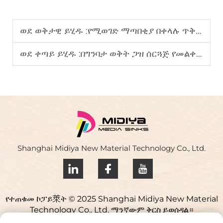
ወደ ወቅታዊ ይሂዱ :
የሚወገድ ማጣበቂያ በቀላሉ ጥቅም ላይ ስለሚውል በመጫኛዎች ዘንድ ተወዳጅ ነው
ወደ ቀጣይ ይሂዱ :
በግንባታ ወቅት ጋዝ ሰርጓጅ የመልቀቅ ወረቀት ጋር የሚወገድ ማጣበቂያ በመጠቀም ፍጹም ተሞክሮ
Shanghai Midiya New Material Technology Co., Ltd.
የተጠቁመ ኮፓይ萊ት © 2025 Shanghai Midiya New Material
Technology Co., Ltd. ማንኛውም ቅርስ ይወሰዳል።