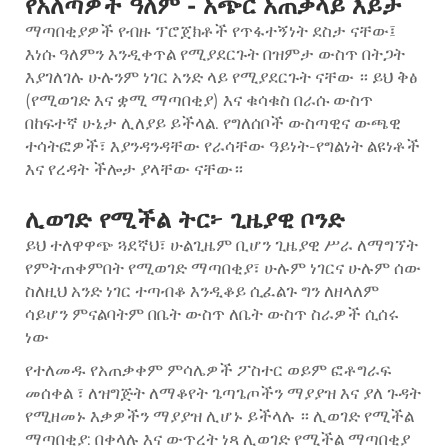
የአለጣዎች ዓለም - አጭር አጠቃላይ እይታ
ማጣበቂያዎች የብዙ ፕሮጀክቶች የጥፋተኝነት ደስታ ናቸው፤
እነሱ ዓለምን እንዲቀጥል የሚያደርጉት በዝምታ ውስጥ በትጋት
እያገለገሉ ሁሉንም ነገር አንድ ላይ የሚያደርጉት ናቸው ። ይህ ቅፅ
(የሚወገድ እና ቋሚ ማጣበቂያ) እና ቁሳቁስ በራሱ ውስጥ
በከፍተኛ ሁኔታ ሊለያይ ይችላል. የግለሰቦች ውስጣዊና ውጫዊ
ተሳትፎዎች፣ እያንዳንዳቸው የራሳቸው ዓይነት-የግልነት ልዩነቶች
እና የረዳት ችሎታ ያላቸው ናቸው።
ሊወገድ የሚችል ትር፦ ጊዜያዊ ቦንድ
ይህ ተለዋዋጭ ጓደኛህ፣ ሁልጊዜም ቢሆን ጊዜያዊ ሥራ ለማግኘት
የምትጠቀምበት የሚወገድ ማጣበቂያ፣ ሁሉም ነገርና ሁሉም ሰው
ስለዚህ አንድ ነገር ተጣብቆ እንዲቆይ ሲፈልጉ ግን ለዘላለም
ሳይሆን ምናልባትም በቤት ውስጥ ለቤት ውስጥ ስራዎች ሲሰሩ
ነው
የተለመዱ የአጠቃቀም ምሳሌዎች ፖስተር ወይም ፎቶግራፍ
መሰቀል ፣ ለዝግጅት ለማቆየት ጌጣጌጦችን ማያያዝ እና ያለ ጉዳት
የሚዘመኑ እቃዎችን ማያያዝ ሊሆኑ ይችላሉ ። ሊወገድ የሚችል
ማጣበቂያ: በቀላሉ እና ውጥረት ነጻ ሊወገድ የሚችል ማጣበቂያ