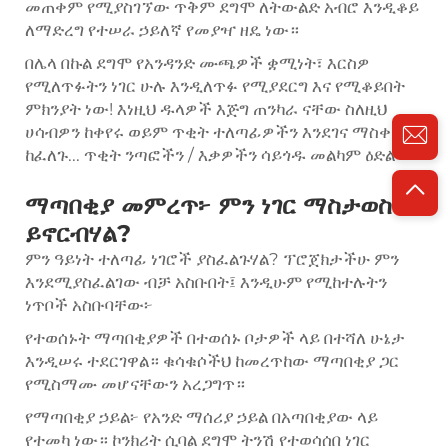
መጠቀም የሚያስገኘው ጥቅም ደግሞ ለትውልድ አብሮ እንዲቆይ
ለማድረግ የተሠራ ኃይለኛ የመያዣ ዘዴ ነው።
በሌላ በኩል ደግሞ የአንዳንድ ሙጫዎች ቋሚነት፣ እርስዎ
የሚለጥፉትን ነገር ሁሉ እንዲለጥፉ የሚያደርግ እና የሚቆይበት
ምክንያት ነው! እነዚህ ዱላዎች እጅግ ጠንካራ ናቸው ስለዚህ
ሀሳብዎን ከቀየሩ ወይም ጥቂት ተለጣፊዎችን እንደገና ማስቀመጥ
ከፈለጉ... ጥቂት ንጣፎችን / እቃዎችን ሳይጎዱ መልካም ዕድል ።
ማጣበቂያ መምረጥ፦ ምን ነገር ማስታወስ
ይኖርብሃል?
ምን ዓይነት ተለጣፊ ነገሮች ያስፈልጉሃል? ፕሮጀክታችሁ ምን
እንደሚያስፈልገው ብቻ አስቡበት፤ እንዲሁም የሚከተሉትን
ነጥቦች አስቡባቸው፦
የተወሰኑት ማጣበቂያዎች በተወሰኑ ቦታዎች ላይ በተሻለ ሁኔታ
እንዲሠሩ ተደርገዋል። ቁሳቁሶችህ ከመረጥከው ማጣበቂያ ጋር
የሚስማሙ መሆናቸውን አረጋግጥ።
የማጣበቂያ ኃይል፦ የአንድ ማሰሪያ ኃይል በአጣበቂያው ላይ
የተመካ ነው። ኮንክሪት ሲባል ደግሞ ትንሽ የተወሳሰበ ነገር