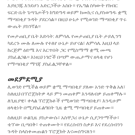
እያዘጋጁ እንደሆነ አድርጋችሁ አስቡ። የኤግል ስካውት የክብር
ፍርድ ቤት ጌጣጌጦችን ከግድግዳ ወይም ከመኪና ሲያስወግዱ ቋሚ
ማጣበቂያ ጉዳት ያደርሳል። በዚህ ሁኔታ የሚወገድ ማጣበቂያ ጥሩ
ውጤት ያስገኛል።
የመታጠቢያ ቤት እድሳት: ለምሳሌ የመታጠቢያ ቤት ታይሊንግ
ካደረጉ ሙሉ ለሙሉ የተለየ ሁኔታ ይሆናል፣ ለምሳሌ እዚህ ላይ
ከረጅም ዕድሜ እና እርጥበት ጋር የሚስማማ ቋሚ ሙጫ
ያስፈልጋል። እነዚህ ነገሮች በጣም ውጤታማና ዘላቂ የሆነ
የማጣበቂያ ማገጃ ያስፈልጋቸዋል።
መደምደሚያ
ሊወገድ የሚችል ወይም ቋሚ ማጣበቂያ ያለው አንድ ጥቅል አለ፣
ስለዚህ በፕሮጀክትዎ ላይ ምን መጠቀም እንዳለብዎ ይጠቀማሉ።
ለጊዜያዊ፣ ቀላል ፕሮጀክቶች የሚወገድ ማጣበቂያ፣ እንዲሁም
ዘላቂነት በሚያስፈልግበት ጊዜ ቋሚ ማጣበቂያ ይጠቀሙ።
ስለዚህ፣ ሁልጊዜ ያስታውሱ፣ አስቸጋሪ ሁኔታ ሲያጋጥማችሁ፣
ቴፕው ቢጣበቅ፣ ተጠቀሙት። የደረሰብን ስቃይ እና የደረሰብንን
ጉዳት ስላስቀመጡልን ፕሮጀክት እናመሰግናለን።