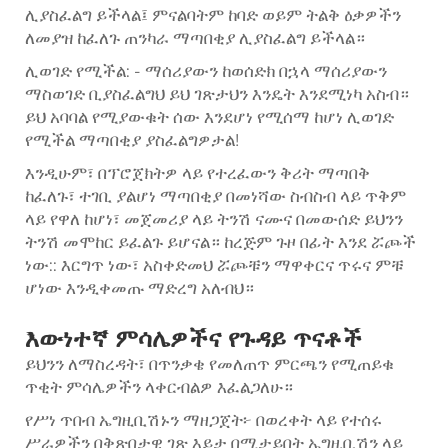
ሊያስፈልግ ይችላል፤ ምናልባትም ከባድ ወይም ትልቅ ዕቃዎችን
ለመያዝ ከፈለጉ ጠንካራ ማጣበቂያ ሊያስፈልግ ይችላል።
ሊወገድ የሚችል: - ማሰሪያውን ከወሰድክ በኋላ ማሰሪያውን
ማስወገድ ቢያስፈልግህ ይህ ገጽታህን እንዴት እንደሚነካ አስብ።
ይህ አባባል የሚያውቁት ሰው እንደሆነ የሚሰማ ከሆነ ሊወገድ
የሚችል ማጣበቂያ ያስፈልግዎታል!
እንዲሁም፣ በፕሮጀክትዎ ላይ የተረፈውን ቅሪት ማጣበቅ
ከፈለጉ፣ ተገቢ ያልሆነ ማጣበቂያ በመነሻው ስብስብ ላይ ጥቅም
ላይ የዋለ ከሆነ፣ መጀመሪያ ላይ ትንሽ ናሙና በመውሰድ ይህንን
ትንሽ መሞከር ይፈልጉ ይሆናል። ከረጅም ጉዞ በፊት እንደ ሯጮች
ነው:: እርግጥ ነው፣ አስቀድመህ ሯጮቹን ማዋቀርና ጥሩና ምቹ
ሆነው እንዲቀመጡ ማድረግ አለብህ።
እውነተኛ ምሳሌዎችና የጉዳይ ጥናቶች
ይህንን ለማስረዳት፣ በጥንቃቄ የመለጠጥ ምርጫን የሚጠይቁ
ጥቂት ምሳሌዎችን ላቀርብልዎ እፈልጋለሁ።
የሥነ ጥበብ ኤግዚቢሽኑን ማዘጋጀት፦ በወረቀት ላይ የተሰሩ
ሥራዎችን በቅጽበታዊ ገጽ እይታ በሚታይበት ኤግዚቢሽን ላይ