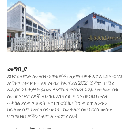
መግቢያ
ደህና ሰላምታ ለቀለበት አዋቂዎች፣ ለጀማሪዎች እና ለ DIY-ers!
አማዞን የተጣጣመ እና የተሰራ ከኤፕሪል 2021 ጀምሮ በ ሜሪ
ኤሊሶር አስተያየት ይስጡ የአማዞን ተባባሪን እየፈረሙ ነው ብቁ
ለመሆን ዓላማዎች ላይ ገቢ አገኛለሁ ። ግን በእነዚህ ሁለት
መካከል ያለውን ልዩነት እና በፕሮጀክታችን ውስጥ አንዱን
ከሌላው በምንመርጥበት ሁኔታ ያውቃሉ? በዚህ ርዕስ ውስጥ
የማጣበቂያዎችን ዓለም እመረምራለሁ!