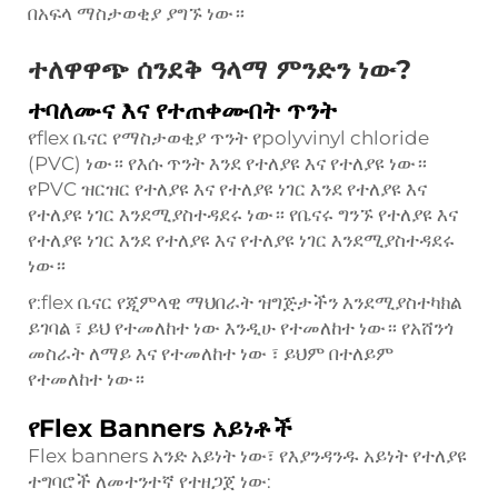
በአፍላ ማስታወቂያ ያግኙ ነው።
ተለዋዋጭ ሰንደቅ ዓላማ ምንድን ነው?
ተባለሙና እና የተጠቀሙበት ጥንት
የflex ቤናር የማስታወቂያ ጥንት የpolyvinyl chloride
(PVC) ነው። የእሱ ጥንት እንደ የተለያዩ እና የተለያዩ ነው።
የPVC ዝርዝር የተለያዩ እና የተለያዩ ነገር እንደ የተለያዩ እና
የተለያዩ ነገር እንደሚያስተዳደሩ ነው። የቤናሩ ግንኙ የተለያዩ እና
የተለያዩ ነገር እንደ የተለያዩ እና የተለያዩ ነገር እንደሚያስተዳደሩ
ነው።
የ:flex ቤናር የጂምላዊ ማህበራት ዝግጅታችን እንደሚያስተካክል
ይገባል ፣ ይህ የተመለከተ ነው እንዲሁ የተመለከተ ነው። የአሸንጎ
መስራት ለማይ እና የተመለከተ ነው ፣ ይህም በተለይም
የተመለከተ ነው።
የFlex Banners አይነቶች
Flex banners አንድ አይነት ነው፣ የእያንዳንዱ አይነት የተለያዩ
ተግባሮች ለመተንተኛ የተዘጋጀ ነው: