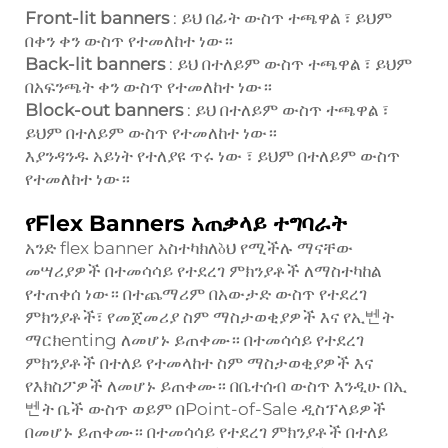
Front-lit banners
: ይህ በፊት ውስጥ ተጫዋል ፣ ይህም
በቀን ቀን ውስጥ የተመለከተ ነው።
Back-lit banners
: ይህ በተለይም ውስጥ ተጫዋል ፣ ይህም
በአፍንጫት ቀን ውስጥ የተመለከተ ነው።
Block-out banners
: ይህ በተለይም ውስጥ ተጫዋል ፣
ይህም በተለይም ውስጥ የተመለከተ ነው።
እያንዳንዱ አይነት የተለያዩ ጥሩ ነው ፣ ይህም በተለይም ውስጥ
የተመለከተ ነው።
የFlex Banners አጠቃላይ ተግባራት
አንድ flex banner አስተካክለბህ የሚችሉ ማናቸው
መሣሪያዎች በተመሳሳይ የተደረገ ምክንያቶች ለማስተካከል
የተጠቀሰ ነው። በተጨማሪም በአውታድ ውስጥ የተደረገ
ምክንያቶች፣ የመጀመሪያ ስም ማስታወቂያዎች እና የኢ벤ት
ማርክenting ለመሆኑ ይጠቀሙ። በተመሳሳይ የተደረገ
ምክንያቶች በተለይ የተመላከተ ስም ማስታወቂያዎች እና
የእክስፖዎች ለመሆኑ ይጠቀሙ። በቤተሰብ ውስጥ እንዲሁ በኢ
벤ት ቤች ውስጥ ወይም በPoint-of-Sale ዲስፕላይዎች
በመሆኑ ይጠቀሙ። በተመሳሳይ የተደረገ ምክንያቶች በተለይ