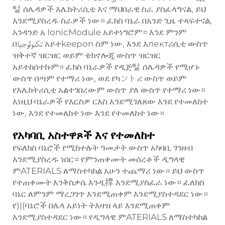
털 ሰሌዳዎች እሌክትሪሲቲ እና ማህበራዊ ስራ ያስፈላግናል, ይህ
እንደሚያስረዱ ስራዎች ነው። ፈክስ ባኔራ በአንድ ጊዜ ተጻፍተናል,
አንዳንድ አ IonicModule አይተነግሮም። እንደ ምንም
በتكنولوجيا አይተkeepon ስም ነው, እንደ እлектሪሲቲ ውስጥ
ዝቅተኛ ዝርዝር ወይም ቴክኖሎጂ ውስጥ ዝርዝር
አይተከሰተኩም። ፈክስ ባኔራዎች የዲጅ털 ሰሌዳዎች የሚሆኑ
ውስጥ በጣም የተማሪ ነው, ወደ የካントሪ ውስጥ ወይም
የእሌክትሪሲቲ አልተገበረውም ውስጥ ያለ ውስጥ የተማሪ ነው።
እነዚህ ባኔራዎች የእርስዎ ርእስ እንደሚገለጸው እንደ የተመለከተ
ነው, እንደ የተመለከተ ነው እንደ የተመለከተ ነው።
የአካባቢ አስተዋጾች እና የተመለከተ
የፍለክስ ባኔሮች የሚከተሉት ዓመታት ውስጥ አካባቢ ገንዘብ
እንደሚያስረዱ ነበር። የምንጠቀሙት መሰረቶች ዲግላዊ
ምATERIALS ለማስተካከል አሁን ተጨማሪ ነው። ይህ ውስጥ
የተጠቀሙት እንቅስቃሴ እንዲ捍 እንደሚያስፈራ ነው። ፈለክስ
ባኔር ለምንም ማረጋገጥ እንደሚጠቀም እንደሚያስተዳደር ነው።
የ)|(ባኔሮች በሌላ አይነት ትእዛዝ ላይ እንደሚጠቀም
እንደሚያስተዳደር ነው። የዲግላዊ ምATERIALS ለማስተካከል