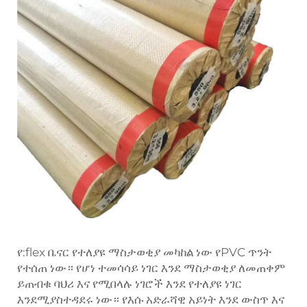
የ:flex ቤናር የተለያዩ ማስታወቂያ መካከል ነው የPVC ጥንት
የተሰጠ ነው። የሆነ ተመሳሳይ ነገር እንደ ማስታወቂያ ለመጠቀም
ይጠብቁ ባህሪ እና የሚበላሉ ነገሮች እንደ የተለያዩ ነገር
እንደሚያስተዳደሩ ነው። የእሱ አድራሻዊ አይነት እንደ ውስጥ እና