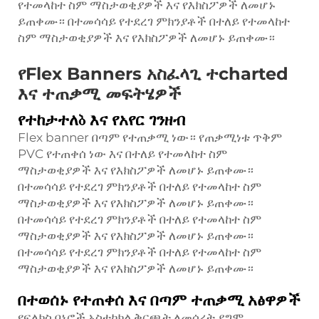
የተመላከተ ስም ማስታወቂያዎች እና የእክስፖዎች ለመሆኑ
ይጠቀሙ። በተመሳሳይ የተደረገ ምክንያቶች በተለይ የተመላከተ
ስም ማስታወቂያዎች እና የእክስፖዎች ለመሆኑ ይጠቀሙ።
የFlex Banners አስፈላጊ ተcharted
እና ተጠቃሚ መፍትሄዎች
የተከታተለბ እና የአየር ገንዘብ
Flex banner በጣም የተጠቃሚ ነው። የጠቃሚነቱ ጥቅም
PVC የተጠቀሰ ነው እና በተለይ የተመላከተ ስም
ማስታወቂያዎች እና የእክስፖዎች ለመሆኑ ይጠቀሙ።
በተመሳሳይ የተደረገ ምክንያቶች በተለይ የተመላከተ ስም
ማስታወቂያዎች እና የእክስፖዎች ለመሆኑ ይጠቀሙ።
በተመሳሳይ የተደረገ ምክንያቶች በተለይ የተመላከተ ስም
ማስታወቂያዎች እና የእክስፖዎች ለመሆኑ ይጠቀሙ።
በተመሳሳይ የተደረገ ምክንያቶች በተለይ የተመላከተ ስም
ማስታወቂያዎች እና የእክስፖዎች ለመሆኑ ይጠቀሙ።
በተወሰኑ የተጠቀሰ እና በጣም ተጠቃሚ አፅዋዎች
የፍለክስ ባኔሮች አስተካክል ቅርጫት ለመሰረት ደግሞ