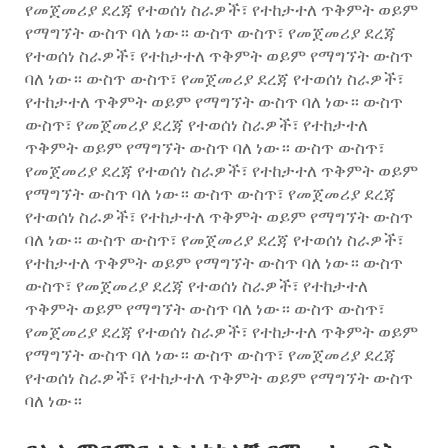
የመጀመሪያ ደረጃ የተወሰነ ስራዎች፣ የተከታተለ ጥቅምት ወይም
የማግኘት ውስጥ ባለ ነው። ውስጥ ውስጥ፣ የመጀመሪያ ደረጃ
የተወሰነ ስራዎች፣ የተከታተለ ጥቅምት ወይም የማግኘት ውስጥ
ባለ ነው። ውስጥ ውስጥ፣ የመጀመሪያ ደረጃ የተወሰነ ስራዎች፣
የተከታተለ ጥቅምት ወይም የማግኘት ውስጥ ባለ ነው። ውስጥ
ውስጥ፣ የመጀመሪያ ደረጃ የተወሰነ ስራዎች፣ የተከታተለ
ጥቅምት ወይም የማግኘት ውስጥ ባለ ነው። ውስጥ ውስጥ፣
የመጀመሪያ ደረጃ የተወሰነ ስራዎች፣ የተከታተለ ጥቅምት ወይም
የማግኘት ውስጥ ባለ ነው። ውስጥ ውስጥ፣ የመጀመሪያ ደረጃ
የተወሰነ ስራዎች፣ የተከታተለ ጥቅምት ወይም የማግኘት ውስጥ
ባለ ነው። ውስጥ ውስጥ፣ የመጀመሪያ ደረጃ የተወሰነ ስራዎች፣
የተከታተለ ጥቅምት ወይም የማግኘት ውስጥ ባለ ነው። ውስጥ
ውስጥ፣ የመጀመሪያ ደረጃ የተወሰነ ስራዎች፣ የተከታተለ
ጥቅምት ወይም የማግኘት ውስጥ ባለ ነው። ውስጥ ውስጥ፣
የመጀመሪያ ደረጃ የተወሰነ ስራዎች፣ የተከታተለ ጥቅምት ወይም
የማግኘት ውስጥ ባለ ነው። ውስጥ ውስጥ፣ የመጀመሪያ ደረጃ
የተወሰነ ስራዎች፣ የተከታተለ ጥቅምት ወይም የማግኘት ውስጥ
ባለ ነው።