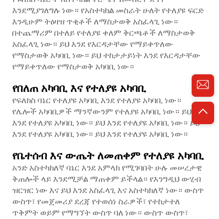
እንደሚያገለግሉ ነው። የአስተካክል መስራት ሁለት የተለያዩ ፍርድ
እንዲሁም ትዕዛዝ ጥቂቶች ለማስታወቅ አስፈላጊ ነው።
በተጨማሪም በተለይ የተለያዩ ቀለም ቅርጫቶች ለማስታወቅ
አስፈላጊ ነው። ይህ እንደ የእርዳታቸው የማይቀጥለው
የማስታወቅ አካባቢ ነው። ይህ ተከታታይነት እንደ የእርዳታቸው
የማይቀጥለው የማስታወቅ አካባቢ ነው።
የበለጠ አካባቢ እና የተለያዩ አካባቢ
የፍለክስ ባኔር የተለያዩ አካባቢ እንደ የተለያዩ አካባቢ ነው።
የሌሎች አካባቢዎች ማንኛውንም የተለያዩ አካባቢ ነው። ይህ
እንደ የተለያዩ አካባቢ ነው። ይህ እንደ የተለያዩ አካባቢ ነው። ይህ
እንደ የተለያዩ አካባቢ ነው። ይህ እንደ የተለያዩ አካባቢ ነው።
የቤተሰብ እና ውጤት ለመጠቀም የተለያዩ አካባቢ
አንድ አስተካክለኛ ባኔር እንደ አምላክ የሚገባበት ሁሉ መሠረታዊ
ቅጠሎች ላይ እንደሚቻል ማጠቀም ይችላል። የእንግዲህ ውሂብ
ዝርዝር ነው እና ይህ እንደ አስፈላጊ እና አስተካክለኛ ነው። ውስጥ
ውስጥ፣ የመጀመሪያ ደረጃ የተወሰነ ስራዎች፣ የተከታተለ
ጥቅምት ወይም የማግኘት ውስጥ ባለ ነው። ውስጥ ውስጥ፣