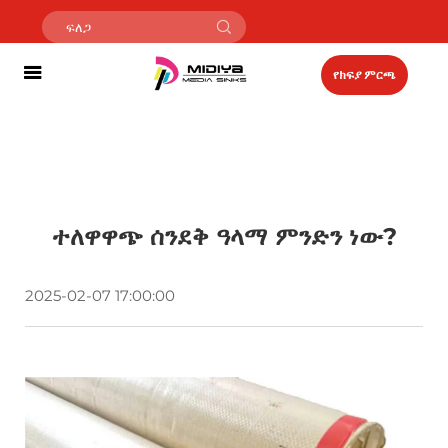
የክፍያ ምርጫ
ተለዋዋጭ ሰንደቅ ዓላማ ምንድን ነው?
2025-02-07 17:00:00