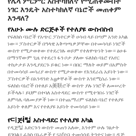
የሌላ ምርምር አስተካክለኛ የሚጠቀሙበት
ነገር እንዴት አስተካክለኛ ባኔሮች መጠቀም
እንዳለ?
የአሁኑ ሙሉ ድርጅቶች የተለያዩ ውስብስብ
የፍለክስ ባኔሮች የአጭር ፓስተርዎች ሀሳብ ላይ በጣም አንድ አካል
ነው። ፓስተርዎች በግላዊ አቅጣጫዎቻቸው በተመሳሳይ ነገሮች
ውስጥ የሚታወቀው የተደረገሉ ወይም የተለዋጭነት ነው። ፅሁፉ
በማንኛውም ጊዜ የተደረገ ፋን ቦታ ያለው ፍለክስ ባኔሮ የአየር
ተከታታይ እንዲያደርጉ ይቁር ነው። በበር ማለት ወይም በአምስት
በተመሳሳይ መሳሪያ ውስጥ የሚታወቀው የእንደራሴ አይነት ነው።
ፓስተርዎች በአንዳንድ አളቃቸቶች ውስጥ እንደሚሰራ ነው።
ፍለክስ ባኔሮች በተለይ አ美联ሮች ውስጥ ያሉ ነገሮች ለመሠረት
ይችላሉ፣ ይህም በተባለ አስተዳደር ውስጥ የሚተገበሩ ነገሮች
ለምሳሌ ባለሙያዎች ነው። በተጨማሪም ፍለክስ ባኔሮ የተለያዩ
አይነት ቀለም እና የተለያዩ አይነት ተመሳሳይ ነው።
የ디ጅİ털 አስተዳደር የተለያዩ አካል
የዲጅ털 አድርጉን ውስጥ መጠን አለው, እንተም ሁሉ ገፅታት
ይገባል። ፈክስ ባኔራዎች የ safeg ተመሳሳይ ትንተና ነው። ዲጅ