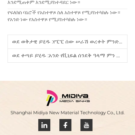
እንደሚጠቀም እንደሚያስተዳደር ነው።
የፍለክስ ባኔሮች የአስተዋጾ ስለ አስተዋጾ የሚያስተካክሉ ነው።
የአንድ ነው የአስተዋጾ የሚያስተካክሉ ነው።
ወደ ወቅታዊ ይሂዱ :
የፒፒ ሰው ሠራሽ ወረቀት ምንድን ነው?
ወደ ቀጣይ ይሂዱ :
አንድ የቪኒዬል ሰንደቅ ዓላማ ምን ያህል ጊዜ ይሠራል?
Shanghai Midiya New Material Technology Co., Ltd.