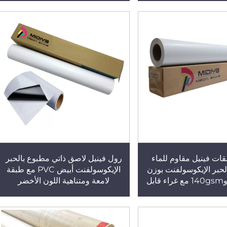
البوسترات
ات فينيل مقاوم للماء
رول فينيل لاصق ذاتي مطبوع بالحبر
حبر الإيكوسولفنت بوزن
الإيكوسولفنت أبيض PVC مع طبقة
120gsm و140gsm مع غراء قابل
لامعة ومتناهية اللون الأخضر
سطح خالٍ من اللمعان أو
والصديق للبيئة ومصنوع من مواد
ع مع عينة مجانية
بوسترات قابلة للإزالة