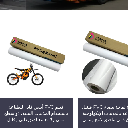
عينة مجانية لفافة بيضاء PVC فينيل
فيلم PVC أبيض قابل للطباعة
عة بالمذيبات الإيكولوجية
باستخدام المذيبات البيئية، ذو سطح
 ذاتي ملصق لامع وماتي
ماتي ولامع مع لصق ذاتي وقابل
للمواد البوستر
للإزالة دون فقاعات، مناسب لإعداد