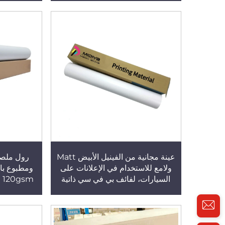
عينة مجانية من الفينيل الأبيض Matt
رول ملصق
ولامع للاستخدام في الإعلانات على
ومطبوع بال
السيارات، لفائف بي في سي ذاتية
الالتصاق تتوافق مع المذيبات البيئية،
للإزالة و
مواد بوستر
لام