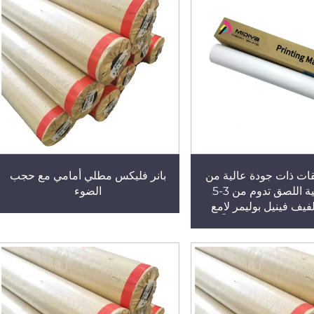
ات ذات جودة عالية من
بانر فليكس مطلي أمامي مع حجب
PVC ذاتية اللصق تدوم من 3-5
الضوء
فيف فينيل بوليمر لامع
ن رمادي/أسود مجاناً مع
عينة مجانية