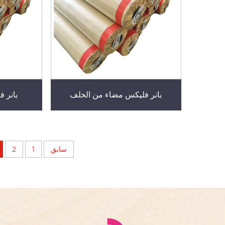
بانر فليكس مضاء من الخلف
بانر 
سابق
1
2