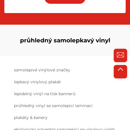
průhledný samolepkavý vinyl
samolepivé vinýlové značky
lepkavý vinylový plakát
lepidelný vinýl na tisk bannerů
průhledný vinyl se samolepicí laminací
plakáty & banery
ekologický solventní samolepící se vinylový výplň