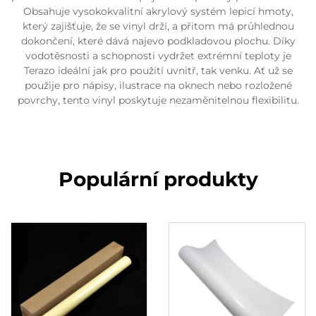
Obsahuje vysokokvalitní akrylový systém lepicí hmoty,
který zajišťuje, že se vinyl drží, a přitom má průhlednou
dokončení, které dává najevo podkladovou plochu. Díky
vodotěsnosti a schopnosti vydržet extrémní teploty je
Terazo ideální jak pro použití uvnitř, tak venku. Ať už se
použije pro nápisy, ilustrace na oknech nebo rozložené
povrchy, tento vinyl poskytuje nezaměnitelnou flexibilitu.
Populární produkty