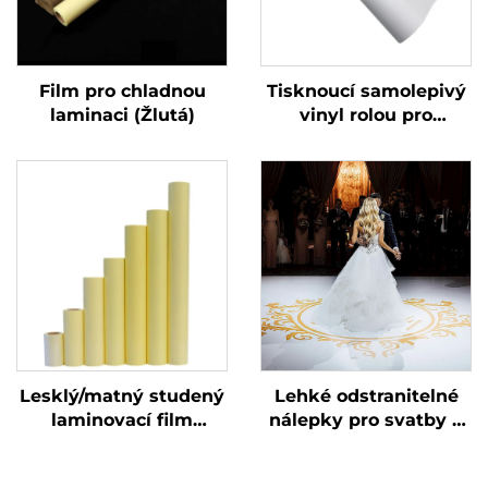
Film pro chladnou
Tisknoucí samolepivý
laminaci (Žlutá)
vinyl rolou pro
ekologické
rozpouštědla
Reklamní materiál
Lesklý/matný studený
Lehké odstranitelné
laminovací film
nálepky pro svatby a
Samolepicí PVC
taneční party 150um
filmová role Bílé Žluté
140g ztlumená