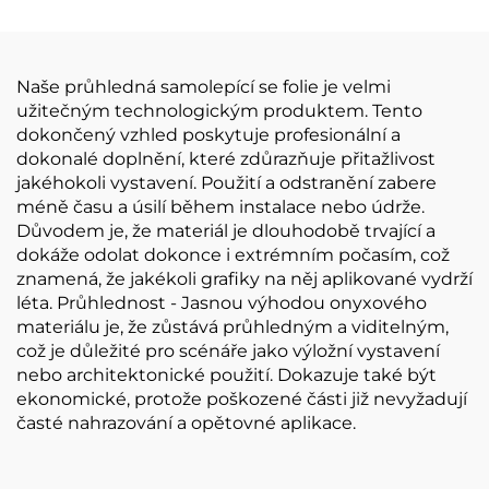
Průhledné materiály
samolepící se vinyl
pro plakáty
snadno přilba a strhne
Naše průhledná samolepící se folie je velmi
užitečným technologickým produktem. Tento
dokončený vzhled poskytuje profesionální a
dokonalé doplnění, které zdůrazňuje přitažlivost
jakéhokoli vystavení. Použití a odstranění zabere
méně času a úsilí během instalace nebo údrže.
Důvodem je, že materiál je dlouhodobě trvající a
dokáže odolat dokonce i extrémním počasím, což
znamená, že jakékoli grafiky na něj aplikované vydrží
léta. Průhlednost - Jasnou výhodou onyxového
materiálu je, že zůstává průhledným a viditelným,
což je důležité pro scénáře jako výložní vystavení
nebo architektonické použití. Dokazuje také být
ekonomické, protože poškozené části již nevyžadují
časté nahrazování a opětovné aplikace.