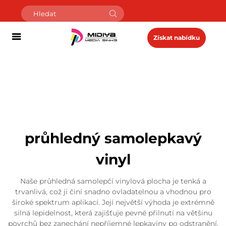
Získat nabídku
průhledný samolepkavý
vinyl
Naše průhledná samolepčí vinylová plocha je tenká a
trvanlivá, což ji činí snadno ovladatelnou a vhodnou pro
široké spektrum aplikací. Její největší výhoda je extrémně
silná lepidelnost, která zajišťuje pevné přilnutí na většinu
povrchů bez zanechání nepříjemné lepkaviny po odstranění.