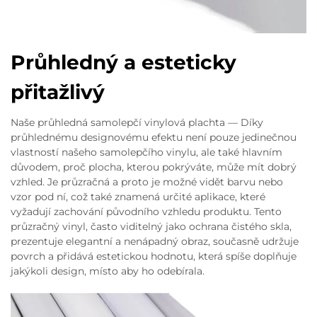
Průhledný a esteticky
přitažlivý
Naše průhledná samolepčí vinylová plachta — Díky
průhlednému designovému efektu není pouze jedinečnou
vlastností našeho samolepčího vinylu, ale také hlavním
důvodem, proč plocha, kterou pokrýváte, může mít dobrý
vzhled. Je průzračná a proto je možné vidět barvu nebo
vzor pod ní, což také znamená určité aplikace, které
vyžadují zachování původního vzhledu produktu. Tento
průzračný vinyl, často viditelný jako ochrana čistého skla,
prezentuje elegantní a nenápadný obraz, současně udržuje
povrch a přidává estetickou hodnotu, která spíše doplňuje
jakýkoli design, místo aby ho odebírala.