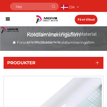
DA
Få et tilbud
Koldlamineringsfilm
Forside
>
Produkter
>
Koldlamineringsfilm
PRODUKTER