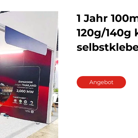
1 Jahr 10
120g/140g 
selbstkleb
Angebot
anfordern