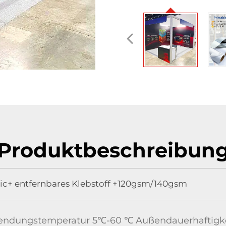
Produktbeschreibun
ic+ entfernbares Klebstoff +120gsm/140gsm
ndungstemperatur 5℃-60 ℃ Außendauerhaftigke