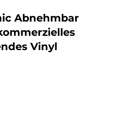
0mic Abnehmbar
kommerzielles
endes Vinyl