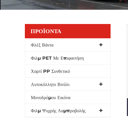
ΠΡΟΪΌΝΤΑ
Φλέξ Βάντα
Φιλμ PET Με Επιφαντήση
Χαρτί PP Συνθετικό
Αυτοκόλλητο Βινύλι
Μονοδρόμου Εικόνα
Φιλμ Ψυχρής Λαμπροβολής