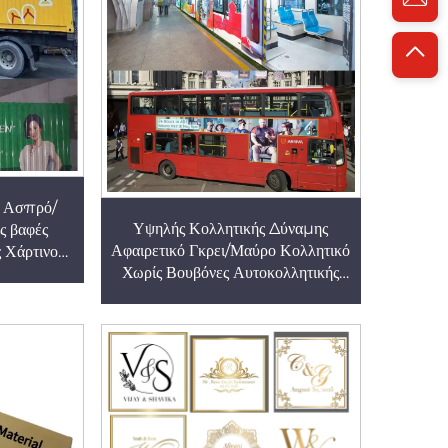
ώσεις
ης
ή Ασπρό/
Υψηλής Κολλητικής Δύναμης
ς βαφές
Αφαιρετικό Γκρει/Μαύρο Κολλητικό
 Χάρτινου
Χωρίς Βουβόνες Αυτοκολλητικής
φορτηγού,
Βινύλου Ρόλος Για Δημόσια
νεια
Μεταφορά Λεωφορείου/
ικέρ
Σιδηροδρόμου/Τοιχών/Δαπέδων
Διαφημιστικά