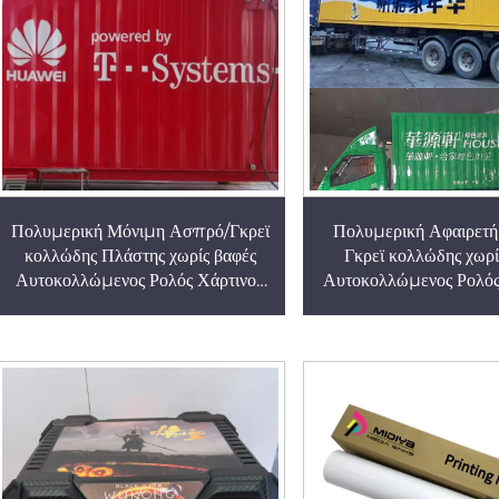
Εξοπλισμού Σημει
Προειδοποίησ
Πολυμερική Μόνιμη Ασπρό/Γκρεϊ
Πολυμερική Αφαιρετ
κολλώδης Πλάστης χωρίς βαφές
Γκρεϊ κολλώδης χωρί
Αυτοκολλώμενος Ρολός Χάρτινου
Αυτοκολλώμενος Ρολός
για το σώμα πλοίου Ocean,
για το σώμα μεγάλου 
Εξωτερική Επιφάνεια
Εξωτερική Επιφά
Διαφημιστικού Στικέρ
Διαφημιστικού Στ