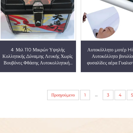
４ Μιλ 110 Μικρών Υψηλής
Αυτοκόλλητο μοτέρ H
Κολλητικής Δύναμης Λευκής Χωρίς
Αυτοκόλλητο βινυλίο
Βουβόνες Φθάσης Αυτοκολλητικής
φυσαλίδες αέρα Γυαλι
Βινύλου Ρόλος Για Κοσμήματα
Αυτοκόλλητο ρολό βιν
Στιγμιογράφων Μοτοσικλέτας
αυτοκόλλητο μοτοσικλέτ
...
Προηγούμενο
1
3
4