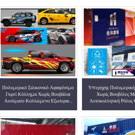
Πολυμερικό Σιλικονικό Αφαιρέσιμο
Υπερηχης Πολυμερική
Γκρεϊ Κόλλημα Χωρίς Βουβάλια
Χωρίς Βουβόλες Μ
Αυτόματο Κολλώμενο Εξωτερικό
Αυτοκολλητική Ρόλος 
Επικάλυψη Αυτοκινήτου Vinil
Λευκή Κόλλα για Ασ
εικονίδιο
Τοίχια Πλαστικά Πάνελ
Συναρτησιακές Σημαίε
Εργοστασίου Σημ
Αποθεματοθήκης Διαμ