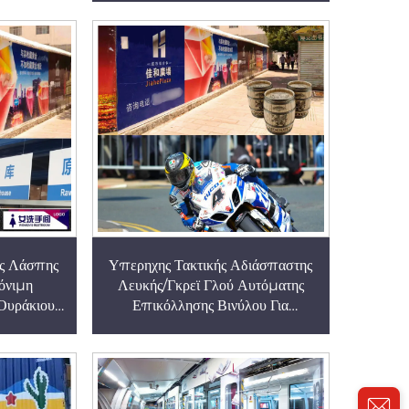
ς Λάσπης
Υπερηχης Τακτικής Αδιάσπαστης
όνιμη
Λευκής/Γκρεϊ Γλού Αυτόματης
Ουράκιου
Επικόλλησης Βινύλου Για
ύλληπτα
Αστραπώδη, Κυρτές και Κοίλες
 Διαπλακές
Τοίχους, Τραγούδια Πλακών και
ς Σημαίες
Άλλες Διακοσμητικές ή
αίες
Διαφημιστικές Εφαρμογές ή Σε
ερίσματος
Ψυχρές Περιβάλλοντα