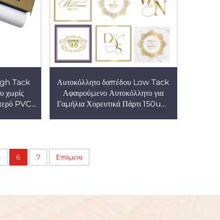
igh Tack
Αυτοκόλλητο δαπέδου Low Tack
υ χωρίς
Αφαιρούμενο Αυτοκόλλητο για
στερό PVC
Γαμήλια Χορευτικά Πάρτι 150um
υλίου για
140g Παχύ αυτοκόλλητο βινύλιο
ας βρωμιάς
που κολλάει και σχίζεται
5
6
7
Επόμενο