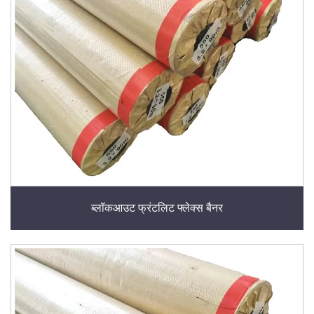
ब्लॉकआउट फ्रंटलिट फ्लेक्स बैनर