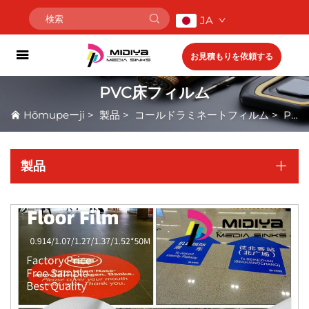
JA
お見積もりを依頼する
PVC床フィルム
Hōmupeーji
>
製品
>
コールドラミネートフィルム
>
PVC床フィルム
製品