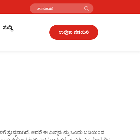
ಸುದ್ದಿ
ಉಲ್ಲೇಖ ಪಡೆಯಿರಿ
ೆ ಶ್ರೇಷ್ಠವಾಗಿದೆ. ಆದರೆ ಈ ಫಿಲ್ಮ್‌ನიನ್ನು ಒಂದು ಬದಿಯಿಂದ
ಾರ ಅನುಪಯೋಗಗಳಲ್ಲಿ ಬಳಸಲಾಗುತ್ತದೆ. ಪ್ರದರ್ಶನದ ಮೇಲೆ ಕೆಟ್ಟ