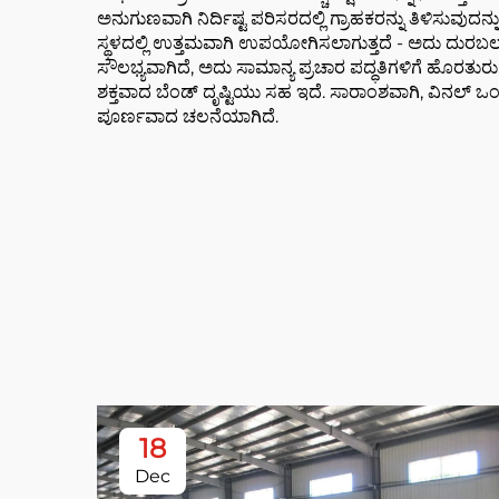
ಅನುಗುಣವಾಗಿ ನಿರ್ದಿಷ್ಟ ಪರಿಸರದಲ್ಲಿ ಗ್ರಾಹಕರನ್ನು ತಿಳಿಸ
ಸ್ಥಳದಲ್ಲಿ ಉತ್ತಮವಾಗಿ ಉಪಯೋಗಿಸಲಾಗುತ್ತದೆ - ಅದು ದುರಬಲ ಮಾ
ಸೌಲಭ್ಯವಾಗಿದೆ, ಅದು ಸಾಮಾನ್ಯ ಪ್ರಚಾರ ಪದ್ಧತಿಗಳಿಗೆ ಹೊರತು
ಶಕ್ತವಾದ ಬೆಂಡ್ ದೃಷ್ಟಿಯು ಸಹ ಇದೆ. ಸಾರಾಂಶವಾಗಿ, ವಿನಲ್ 
ಪೂರ್ಣವಾದ ಚಲನೆಯಾಗಿದೆ.
18
Dec