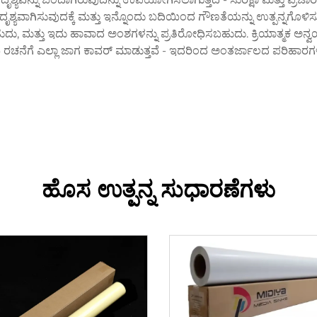
ಯವಾಗಿಸುವುದಕ್ಕೆ ಮತ್ತು ಇನ್ನೊಂದು ಬದಿಯಿಂದ ಗೌಣತೆಯನ್ನು ಉತ್ಪನ್ನಗೊಳಿಸುತ್
ಬಹುದು, ಮತ್ತು ಇದು ಹಾವಾದ ಅಂಶಗಳನ್ನು ಪ್ರತಿರೋಧಿಸಬಹುದು. ಕ್ರಿಯಾತ್ಮಕ ಅ
ನೆಗೆ ಎಲ್ಲಾ ಜಾಗ ಕಾವರ್ ಮಾಡುತ್ತವೆ - ಇದರಿಂದ ಅಂತರ್ಜಾಲದ ಪರಿಹಾರಗಳನ್ನು 
ಹೊಸ ಉತ್ಪನ್ನ ಸುಧಾರಣೆಗಳು