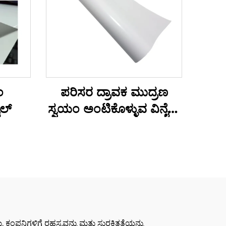
ಂ
ಪರಿಸರ ದ್ರಾವಕ ಮುದ್ರಣ
ೈಲ್
ಸ್ವಯಂ ಅಂಟಿಕೊಳ್ಳುವ ವಿನೈಲ್
ರೋಲ್ ಮುದ್ರಣ ಜಾಹೀರಾತು
ಸಾಮಗ್ರಿಗಳು
ು, ಕಂಪನಿಗಳಿಗೆ ರಹಸ್ಯವನ್ನು ಮತ್ತು ಸುರಕ್ಷಿತತೆಯನ್ನು