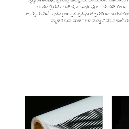
ರೂಪದಲ್ಲಿ ರಚಿಸಲಾಗಿದೆ, ಪದಾರ್ಥವು ಒಂದು ಬದಿಯಿಂದ ದೃಶ್
ಆಯ್ಕೆಯಾಗಿದೆ, ಇದನ್ನು ಉನ್ನತ ಪ್ರತಿಭಾ ಚಿತ್ರಗಳಿಂದ ಚಾಪಿಸ
ವ್ಯಾಹರಿಸುವ ವಾಹನಗಳ ಮತ್ತು ವಿಮಾನಶಾಲೆಯ ರಚ