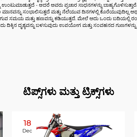
ುವುದನ್ನು ಉಂಟುಮಾಡುತ್ತದೆ - ಆದರೆ ಅವರು ಪ್ರಚಾರ ಸಾಧನಗಳನ್ನು ಬಾಹ್ಯಗೊಳಿ
ನವನ್ನು ಸಂಭಾಲಿಸುತ್ತದೆ ಮತ್ತು ನೆಲೆಯುವ ದಿನಗಳಲ್ಲಿ ಕೊರೆಯುವುದಿಲ್ಲ ಅಥವಾ
ರುಗುವ ಸಮಯ ಮತ್ತು ಹಣವನ್ನು ಕಡಿಯುತ್ತದೆ. ಮೇಲೆ ಅದು ಒಂದು ಬದಿಯಲ್ಲಿ ರಂಗ
ಒಂದು ದಿಕ್ಕಿನ ದೃಶ್ಯವನ್ನು ಬಳಸುವುದು ಉಪಯೋಗ ಮತ್ತು ಸಂವಹನದ ಗುಣಗಳನ್ನು
ಟಿಪ್ಸ್‌ಗಳು ಮತ್ತು ಟ್ರಿಕ್ಸ್‌ಗಳು
18
Dec