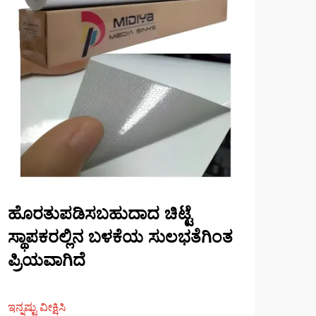
ಹೊರತುಪಡಿಸಬಹುದಾದ ಚಿಟ್ಟೆ
ನಿ
ಸ್ಥಾಪಕರಲ್ಲಿನ ಬಳಕೆಯ ಸುಲಭತೆಗಿಂತ
ಚಾನ
ಪ್ರಿಯವಾಗಿದೆ
ತೆಗ
ಬಳ
ಇನ್ನಷ್ಟು ವೀಕ್ಷಿಸಿ