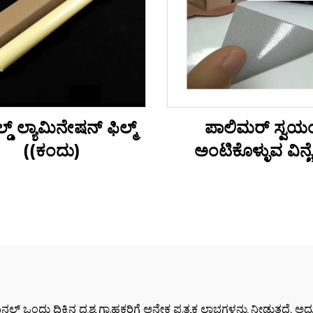
ಡ್ ಲ್ಯಾಮಿನೇಷನ್ ಫಿಲ್ಮ್
ಪಾಲಿಮರ್ ಸ್ವಯ
((ಕಂದು)
ಅಂಟಿಕೊಳ್ಳುವ ವಿನ
ಲ್ ಒಂದು ದಿಕ್ಕಿನ ದೃಶ್ಯ ಗ್ರಾಹಕರಿಗೆ ಅನೇಕ ಪ್ರತ್ಯಕ್ಷ ಲಾಭಗಳನ್ನು ನೀಡುತ್ತದೆ. ಅದ