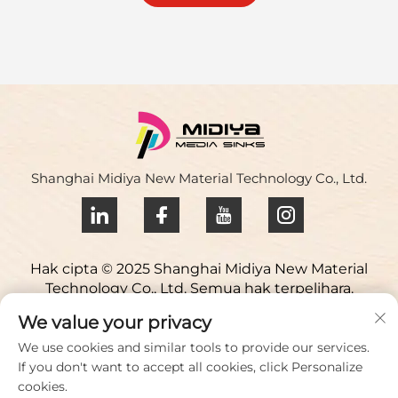
Shanghai Midiya New Material Technology Co., Ltd.
Hak cipta © 2025 Shanghai Midiya New Material
Technology Co., Ltd. Semua hak terpelihara.
Dasar Privasi
We value your privacy
Hubungi Kami
We use cookies and similar tools to provide our services.
If you don't want to accept all cookies, click Personalize
Address: Taman Sains Yuqiao, 98 Lianfu Road, Bandar
cookies.