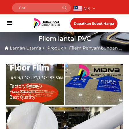
MS
Dapatkan Sebut Harga
Filem lantai PVC
Laman Utama
>
Produk
>
Filem Penyambungan Dingin