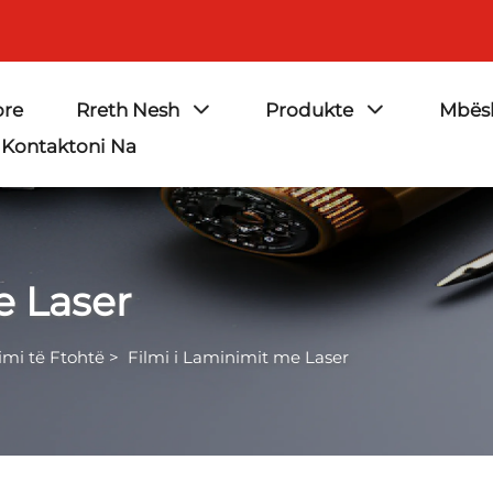
ore
Rreth Nesh
Produkte
Mbësh
Kontaktoni Na
e Laser
imi të Ftohtë
>
Filmi i Laminimit me Laser