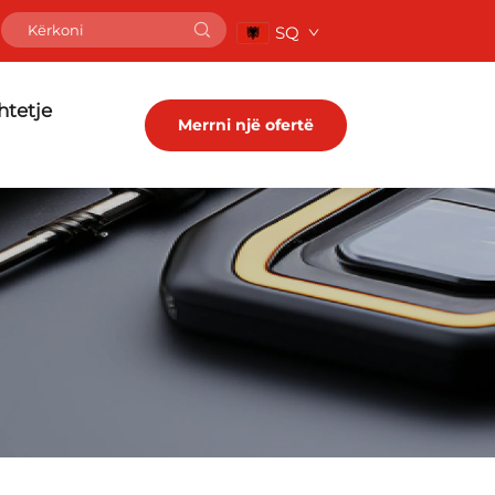
SQ
tetje
Merrni një ofertë