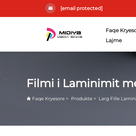
[email protected]
Faqe Kryes
Lajme
Filmi i Laminimit m
Faqe Kryesore
>
Produkte
>
Larg Fille Lamin