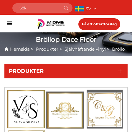
SV
Få ett offertförslag
Bröllop Dace Floor
Hemsida
>
Produkter
>
Självhäftande vinyl
>
Bröllop Dace Floor
PRODUKTER