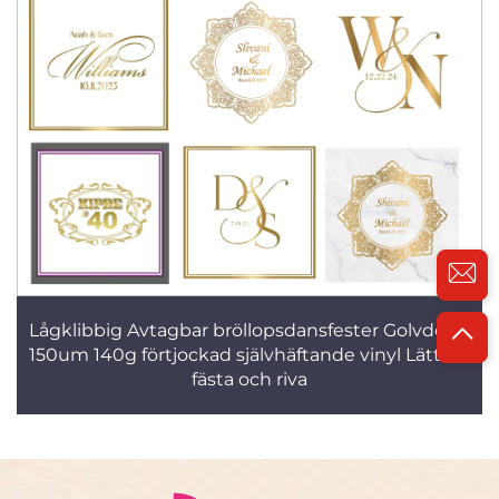
Lågklibbig Avtagbar bröllopsdansfester Golvdekal
150um 140g förtjockad självhäftande vinyl Lätt att
fästa och riva