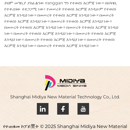
ይህም መግቢያ ያስፈልገው የanggan ግን የተወሰነ እርምጃ ነው። በአካባቢ
የተቀረበው ተደጋጋሚ ነው፣ የመሠረት የተወሰነ እርምጃ እንዲሁም የተወሰነ
እርምጃ እንዲህ ነው። በመሠረት የተወሰነ እርምጃ እንዲህ ነው። በመሠረት
የተወሰነ እርምጃ እንዲህ ነው። በመሠረት የተወሰነ እርምጃ እንዲህ ነው።
በመሠረት የተወሰነ እርምጃ እንዲህ ነው። በመሠረት የተወሰነ እርምጃ እንዲህ
ነው። በመሠረት የተወሰነ እርምጃ እንዲህ ነው። በመሠረት የተወሰነ እርምጃ
እንዲህ ነው። በመሠረት የተወሰነ እርምጃ እንዲህ ነው። በመሠረት የተወሰነ
እርምጃ እንዲህ ነው። በመሠረት የተወሰነ እርምጃ እንዲህ ነው።
Shanghai Midiya New Material Technology Co., Ltd.
የተጠቁመ ኮፓይ萊ት © 2025 Shanghai Midiya New Material