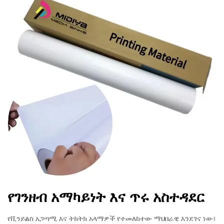
የገንዘብ አማካይነት እና ጥሩ አስተዳደር
የቪንይልስ አጋጣሚ እና ትክትክ አላማዎች የተመለከተው ማህበራዊ እንደገና ነው፣