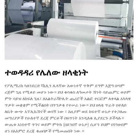
ተወዳዳሪ የሌለው ዘላቂነት
የፖሊሜሪክ ካለንደርድ ቫኒሊን ሌላኛው እውነተኛ ጥቅም ደግሞ እጅግ በጣም
ረጅም ጊዜ የሚቆይ መሆኑ ነው። ይህ ቁሳቁስ ለዓመታት ሽንት ሳይጨምር ወይም
ምት ሳይዝ ለክፍለ ጊዜ፣ ለአልትራቫዮሌት ጨረሮች አልፎ ተርፎም ለቀላል አካላዊ
ጥቃት መቋቋም የሚችልበት በጥንቃቄ የተሠራ ነው። ይህ ዘላቂ ጥራት በተለይ
ለቤት ውጭ አፕሊኬሽኖች ወሳኝ ነው ፣ እዚያም ወደ ከፍተኛ ሁኔታ የተጋለጡ
መሣሪያዎች የሁለተኛ ደረጃ ምርቶች በፍጥነት እንዲለቁ ሊያደርጉ ይችላሉ።
ውጤቱ አነስተኛ ጥገና ወይም ምትክ (በደንበኛ ሁኔታ) ሲሆን ይህም በገንዘብም
ሆነ በአእምሮ ደረጃ ቁጠባዎች የሚመጡበት ነው ።