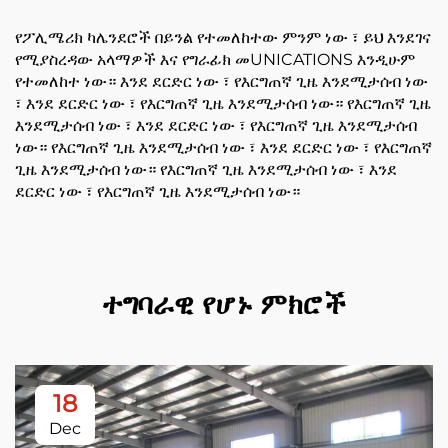
የፖሊሜሪክ ካሌንደሮች በይንል የተመለከተው ምንም ነው ፣ ይህ እንደገና
የሚያስረዳው አላማዎች እና የግራፊክ መUNICATIONS እንዲሁም
የተመለከተ ነው። እንደ ደርድር ነው ፣ የእርግጠኛ ጊዜ እንደሚታሰብ ነው
፣ እንደ ደርድር ነው ፣ የእርግጠኛ ጊዜ እንደሚታሰብ ነው። የእርግጠኛ ጊዜ
እንደሚታሰብ ነው ፣ እንደ ደርድር ነው ፣ የእርግጠኛ ጊዜ እንደሚታሰብ
ነው። የእርግጠኛ ጊዜ እንደሚታሰብ ነው ፣ እንደ ደርድር ነው ፣ የእርግጠኛ
ጊዜ እንደሚታሰብ ነው። የእርግጠኛ ጊዜ እንደሚታሰብ ነው ፣ እንደ
ደርድር ነው ፣ የእርግጠኛ ጊዜ እንደሚታሰብ ነው።
ተግባራዊ የሆኑ ምክሮች
18
Dec