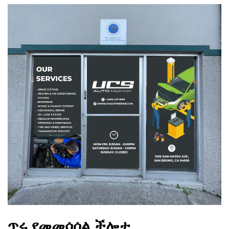
ጥሩ የመመሳሰል ችሎታ