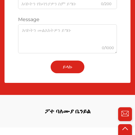
0/200
Message
0/1000
ይላኩ
ፖተ ባለሙያ ቤንይል