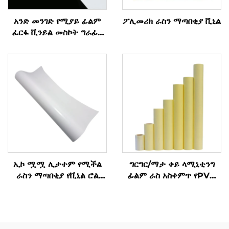
አንድ መንገድ የሚያይ ፊልም
ፖሊመሪክ ራስን ማጣበቂያ ቪኒል
ፈርፋ ቪንይል መስኮት ግራፊክ
ዲካል ፈርፋ ቪንይል ሩል
ኢኮ ሟሟ ሊታተም የሚችል
ግርግር/ማታ ቀይ ላሚኒቲንግ
ራስን ማጣበቂያ የቪኒል ሮል
ፊልም ራስ አስቀምጥ የPVC
ማተሚያ የማስታወቂያ ቁሳቁስ
ፊልም ሩል ነጭ ቢጫ ቀለም
የታሪክ እቃዎች