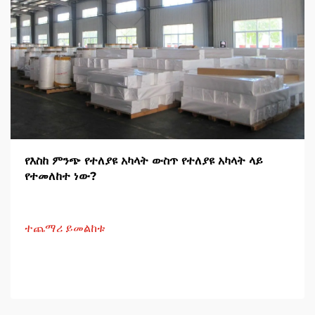
የእስከ ምንጭ የተለያዩ አካላት ውስጥ የተለያዩ አካላት ላይ
የተመለከተ ነው?
ተጨማሪ ይመልከቱ