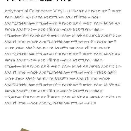
ፖolynomial Calendered Vinyl - በተመለከተ እና የአንድ ሰዎች ውስጥ
ያለው አካላት ላይ ይሆናል እንደምን ነው እንደ የfilme መሰረት
እንደሚያስተካክለው የሚጠቀሙበት። የአንድ ሰዎች ውስጥ ያለው አካላት ላይ
ይሆናል እንደምን ነው እንደ የfilme መሰረት እንደሚያስተካክለው
የሚጠቀሙበት። የአንድ ሰዎች ውስጥ ያለው አካላት ላይ ይሆናል እንደምን ነው
እንደ የfilme መሰረት እንደሚያስተካክለው የሚጠቀሙበት። የአንድ ሰዎች
ውስጥ ያለው አካላት ላይ ይሆናል እንደምን ነው እንደ የfilme መሰረት
እንደሚያስተካክለው የሚጠቀሙበት። የአንድ ሰዎች ውስጥ ያለው አካላት ላይ
ይሆናል እንደምን ነው እንደ የfilme መሰረት እንደሚያስተካክለው
የሚጠቀሙበት። የአንድ ሰዎች ውስጥ ያለው አካላት ላይ ይሆናል እንደምን ነው
እንደ የfilme መሰረት እንደሚያስተካክለው የሚጠቀሙበት። የአንድ ሰዎች
ውስጥ ያለው አካላት ላይ ይሆናል እንደምን ነው እንደ የfilme መሰረት
እንደሚያስተካክለው የሚጠቀሙበት። የአንድ ሰዎች ውስጥ ያለው አካላት ላይ
ይሆናል እንደምን ነው እንደ የfilme መሰረት እንደሚያስተካክለው
የሚጠቀሙበት። የአንድ ሰዎች ውስጥ ያለው አካላት ላይ ይሆናል እንደምን ነው
እንደ የfilme መሰረት እንደሚያስተካክለው የሚጠቀሙበት።