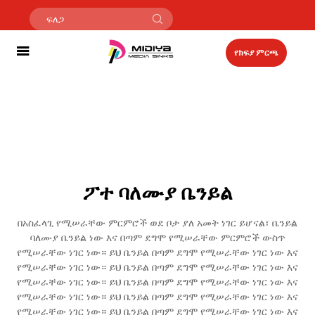
የክፍያ ምርጫ
ፖተ ባለሙያ ቤንይል
በአስፈላጊ የሚሠራቸው ምርምሮች ወደ ቦታ ያለ አመት ነገር ይሆናል፣ ቤንይል
ባለሙያ ቤንይል ነው እና በጣም ደግሞ የሚሠራቸው ምርምሮች ውስጥ
የሚሠራቸው ነገር ነው። ይህ ቤንይል በጣም ደግሞ የሚሠራቸው ነገር ነው እና
የሚሠራቸው ነገር ነው። ይህ ቤንይል በጣም ደግሞ የሚሠራቸው ነገር ነው እና
የሚሠራቸው ነገር ነው። ይህ ቤንይል በጣም ደግሞ የሚሠራቸው ነገር ነው እና
የሚሠራቸው ነገር ነው። ይህ ቤንይል በጣም ደግሞ የሚሠራቸው ነገር ነው እና
የሚሠራቸው ነገር ነው። ይህ ቤንይል በጣም ደግሞ የሚሠራቸው ነገር ነው እና