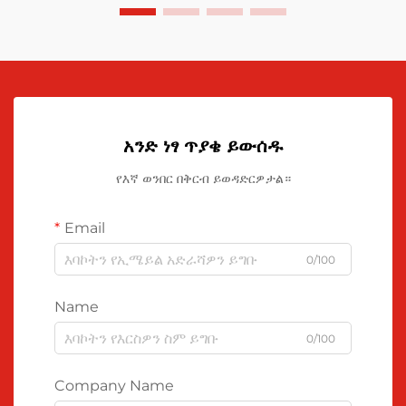
አንድ ነፃ ጥያቄ ይውሰዱ
የእኛ ወንበር በቅርብ ይወዳድርዎታል።
Email
0/100
Name
0/100
Company Name