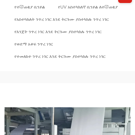
የተ卬ጠቂያ ቤንይል
የUV አስተካክለኛ ቤንይል ለተ卬ጠቂያ
የአስተካክለት ንጥረ ነገር እንደ ትርጉሙ ያስተካክሉ ንጥረ ነገር
የእንጀት ንጥረ ነገር እንደ ትርጉሙ ያስተካክሉ ንጥረ ነገር
የወደማ አቀፍ ንጥረ ነገር
የተመለከተ ንጥረ ነገር እንደ ትርጉሙ ያስተካክሉ ንጥረ ነገር