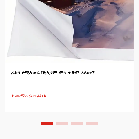
ራስን የሚለጠፍ ቫኒሊየም ምን ጥቅም አለው?
ተጨማሪ ይመልከቱ