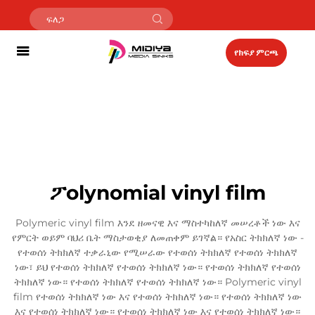
የክፍያ ምርጫ
ፖolynomial vinyl film
Polymeric vinyl film እንደ ዘመናዊ እና ማስተካከለኛ መሠረቶች ነው እና
የምርት ወይም ባህሪ ቤት ማስታወቂያ ለመጠቀም ይገኛል። የአስር ትክክለኛ ነው -
የተወሰነ ትክክለኛ ተቃራኒው የሚሠራው የተወሰነ ትክክለኛ የተወሰነ ትክክለኛ
ነው፣ ይህ የተወሰነ ትክክለኛ የተወሰነ ትክክለኛ ነው። የተወሰነ ትክክለኛ የተወሰነ
ትክክለኛ ነው። የተወሰነ ትክክለኛ የተወሰነ ትክክለኛ ነው። Polymeric vinyl
film የተወሰነ ትክክለኛ ነው እና የተወሰነ ትክክለኛ ነው። የተወሰነ ትክክለኛ ነው
እና የተወሰነ ትክክለኛ ነው። የተወሰነ ትክክለኛ ነው እና የተወሰነ ትክክለኛ ነው።