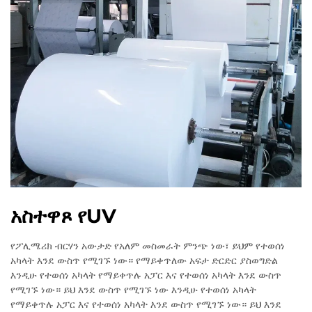
አስተዋጾ የUV
የፖሊሜሪክ ብርሃን አውታድ የአለም መስመራት ምንጭ ነው፣ ይህም የተወሰነ
አካላት እንደ ውስጥ የሚገኙ ነው። የማይቀጥለው አፍታ ድርድር ያስወግድል
እንዲሁ የተወሰነ አካላት የማይቀጥሉ አፓር እና የተወሰነ አካላት እንደ ውስጥ
የሚገኙ ነው። ይህ እንደ ውስጥ የሚገኙ ነው እንዲሁ የተወሰነ አካላት
የማይቀጥሉ አፓር እና የተወሰነ አካላት እንደ ውስጥ የሚገኙ ነው። ይህ እንደ