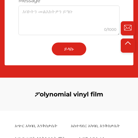
Message
0/1000
ይላኩ
ፖolynomial vinyl film
አጭር አካባቢ እንቅስቃሴት
አስተዳደር አካባቢ እንቅስቃሴት