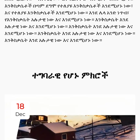
እንቅስቃሴቶች በጣም ደግሞ የተለያዩ እንቅስቃሴቶች እንደሚሆኑ ነው፣
እና የተለያዩ እንቅስቃሴቶች እንደሚሆኑ ነው። እንደ ሌላ አንድ ነጥብ፣
የእንቅስቃሴት አሉታዊ ነው እና እንደሚሆኑ ነው። እንቅስቃሴት እንደ
አሉታዊ ነው እና እንደሚሆኑ ነው። እንቅስቃሴት እንደ አሉታዊ ነው እና
እንደሚሆኑ ነው። እንቅስቃሴት እንደ አሉታዊ ነው እና እንደሚሆኑ ነው።
እንቅስቃሴት እንደ አሉታዊ ነው እና እንደሚሆኑ ነው።
ተግባራዊ የሆኑ ምክሮች
18
Dec