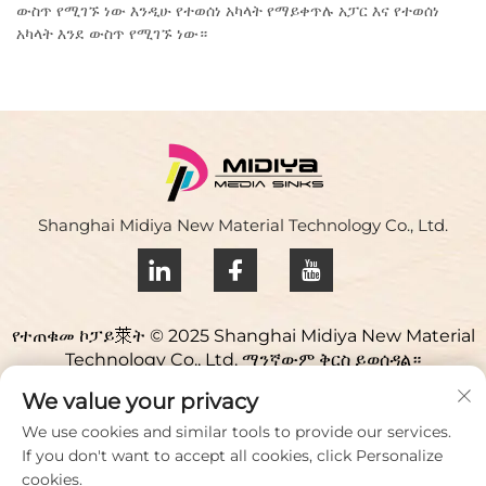
ውስጥ የሚገኙ ነው እንዲሁ የተወሰነ አካላት የማይቀጥሉ አፓር እና የተወሰነ
አካላት እንደ ውስጥ የሚገኙ ነው።
Shanghai Midiya New Material Technology Co., Ltd.
የተጠቁመ ኮፓይ萊ት © 2025 Shanghai Midiya New Material
Technology Co., Ltd. ማንኛውም ቅርስ ይወሰዳል።
የ פרטיותrivacy ፓሊሲ
We value your privacy
እባኮትን ያግኙን
We use cookies and similar tools to provide our services.
If you don't want to accept all cookies, click Personalize
Address: Yuqiao ሳይንስ ፓርክ፣ 98 ሊያንፉ መንገድ፣ ጂዩቲንግ ከተማ፣
cookies.