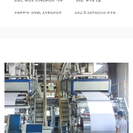
አጭር ውሂት እንቅስቃሴት ማት
አብሮ ቀጥለ ሩል
ተለዋዋጭ አካባቢ እንቅስቃሴት
አፍራሽ አድhesive ቀጥለ