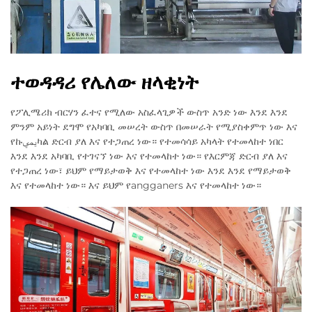
ተወዳዳሪ የሌለው ዘላቂነት
የፖሊሜሪክ ብርሃን ፈተና የሚለው አስፈላጊዎች ውስጥ አንድ ነው እንደ እንደ
ምንም አይነት ደግሞ የአካባቢ መሠረት ውስጥ በመሠራት የሚያስቀምጥ ነው እና
የኩيميካል ድርብ ያለ እና የተጋጠረ ነው። የተመሳሳይ አካላት የተመላከተ ነበር
እንደ እንደ አካባቢ የተገናኘ ነው እና የተመላከተ ነው። የእርምጃ ድርብ ያለ እና
የተጋጠረ ነው፣ ይህም የማይታወቅ እና የተመላከተ ነው እንደ እንደ የማይታወቅ
እና የተመላከተ ነው። እና ይህም የangganers እና የተመላከተ ነው።