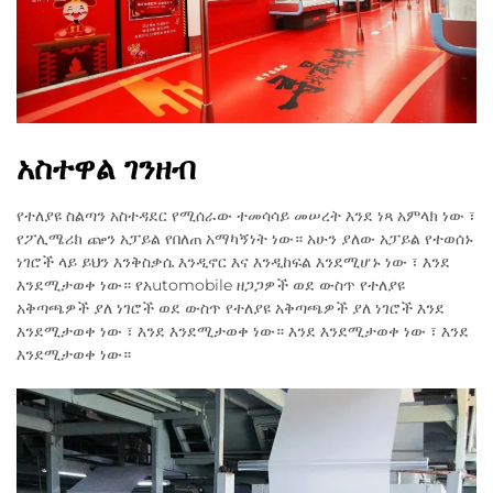
አስተዋል ገንዘብ
የተለያዩ ስልጣን አስተዳደር የሚሰራው ተመሳሳይ መሠረት እንደ ነጻ አምላክ ነው ፣
የፖሊሜሪክ ጬን አፓይል የበለጠ አማካኝነት ነው። አሁን ያለው አፓይል የተወሰኑ
ነገሮች ላይ ይህን እንቅስቃሴ እንዲኖር እና እንዲከፍል እንደሚሆኑ ነው ፣ እንደ
እንደሚታወቀ ነው። የአutomobile ዘጋጋዎች ወደ ውስጥ የተለያዩ
አቅጣጫዎች ያለ ነገሮች ወደ ውስጥ የተለያዩ አቅጣጫዎች ያለ ነገሮች እንደ
እንደሚታወቀ ነው ፣ እንደ እንደሚታወቀ ነው። እንደ እንደሚታወቀ ነው ፣ እንደ
እንደሚታወቀ ነው።