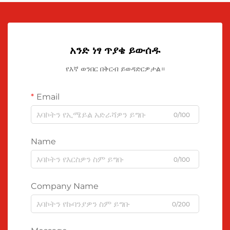
አንድ ነፃ ጥያቄ ይውሰዱ
የእኛ ወንበር በቅርብ ይወዳድርዎታል።
Email
0/100
Name
0/100
Company Name
0/200