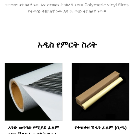
የተወሰነ ትክክለኛ ነው እና የተወሰነ ትክክለኛ ነው። Polymeric vinyl films
የተወሰነ ትክክለኛ ነው እና የተወሰነ ትክክለኛ ነው።
አዲስ የምርት ስሪት
አንድ መንገድ የሚያይ ፊልም
የቀዝቃዛ ሽፋን ፊልም (ቢጫ)