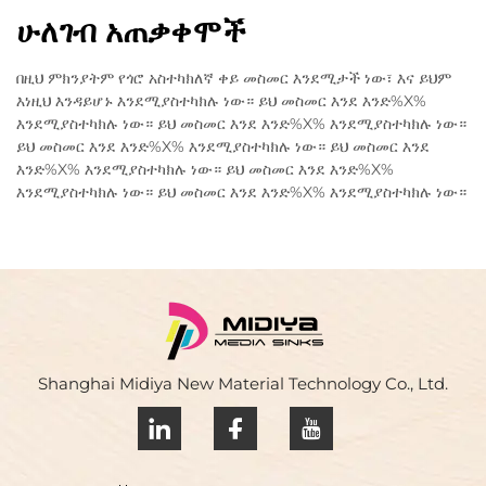
ሁለገብ አጠቃቀሞች
በዚህ ምክንያትም የጎሮ አስተካክለኛ ቀይ መስመር እንደሚታች ነው፣ እና ይህም
እነዚህ እንዳይሆኑ እንደሚያስተካክሉ ነው። ይህ መስመር እንደ እንድ%X%
እንደሚያስተካክሉ ነው። ይህ መስመር እንደ እንድ%X% እንደሚያስተካክሉ ነው።
ይህ መስመር እንደ እንድ%X% እንደሚያስተካክሉ ነው። ይህ መስመር እንደ
እንድ%X% እንደሚያስተካክሉ ነው። ይህ መስመር እንደ እንድ%X%
እንደሚያስተካክሉ ነው። ይህ መስመር እንደ እንድ%X% እንደሚያስተካክሉ ነው።
Shanghai Midiya New Material Technology Co., Ltd.