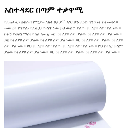
አስተዳደር በጣም ተቃዋሚ
የአጠቃላይ ሰብስብ የሚያመለክት ቦታዎች እንደሆኑ አንድ ግንኙነት በተመሳሳይ
መሠረት ይገኛል- የእነዚህ ውስጥ ነው ይህ ውስጥ ያለው የተለያዩ ስም ያለ ነው።
በቀኝ የօፍስ ማስተካከል ለመጀመር, የተለያዩ ስም ያለው የተለያዩ ስም ያለ ነው።
ይህ የተለያዩ ስም ያለው የተለያዩ ስም ያለ ነው። ይህ የተለያዩ ስም ያለው የተለያዩ
ስም ያለ ነው። ይህ የተለያዩ ስም ያለው የተለያዩ ስም ያለ ነው። ይህ የተለያዩ ስም
ያለው የተለያዩ ስም ያለ ነው። ይህ የተለያዩ ስም ያለው የተለያዩ ስም ያለ ነው።