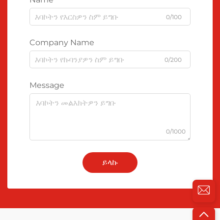
0/100
Company Name
0/200
Message
0/1000
ይላኩ