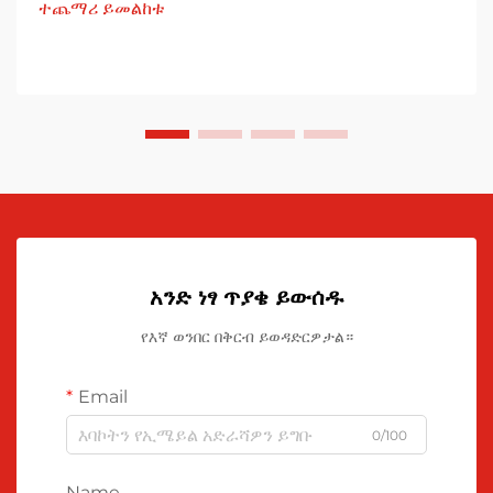
ተጨማሪ ይመልከቱ
አንድ ነፃ ጥያቄ ይውሰዱ
የእኛ ወንበር በቅርብ ይወዳድርዎታል።
Email
0/100
Name