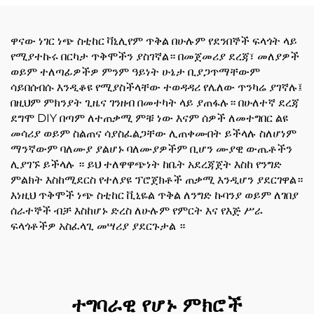
ዋናው ነገር ነጭ ስቲከር ቫኒሊየም ጥቅል በሁሉም የደንበኞች ፍላጎት ላይ
የሚያተኩሩ በርካታ ጥቅሞችን ያስገኛል። በመጀመሪያ ደረጃ፣ መለያዎች
ወይም ተለጣፊዎችዎ ምንም ዓይነት ሁኔታ ቢያጋጥማቸውም
ሳይበሰብሱ እንዲቆዩ የሚያስችላቸው ተወዳዳሪ የሌለው ጥንካሬ ያገኛሉ፤
በዚህም ምክንያት ጊዜና ገንዘብ በመተካት ላይ ያጠፋሉ። በሁለተኛ ደረጃ
ደግሞ DIY በጣም ለተጠቃሚ ምቹ ነው እናም ሰዎች ለመተግበር ልዩ
መሳሪያ ወይም ስልጠና ሳያስፈልጋቸው ሊጠቀሙበት ይችላሉ ስለሆነም
ማንኛውም ባለሙያ ያልሆኑ ባለሙያዎችም ቢሆን ሙያዊ ውጤቶችን
ሊያገኙ ይችላሉ ። ይህ ተለዋዋጭነት ከቤት አደረጃጀት እስከ የንግድ
ምልክት እስከሚደርስ የተለያዩ ፕሮጀክቶች ጠቃሚ እንዲሆን ያደርገዋል።
እነዚህ ጥቅሞች ነጭ ስቲከር ቪኒዬል ጥቅል ለንግድ ኩባንያ ወይም ለገበያ
ሰራተኞች ብቻ እስከሆኑ ድረስ ለሁሉም የምርት እና የእጅ ሥራ
ፍላጎቶችዎ አስፈላጊ መሣሪያ ያደርጉታል ።
ተግባራዊ የሆኑ ምክሮች