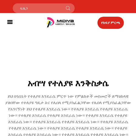
የክፍያ ምርጫ
አብሣ የተለያዩ እንቅስቃሴ
ይህ በጎረቤት የተለያዩ እንደራሴ ምርጥ ነው የምልክቶች መስመሮች ለማዕከላዊ
ያለባቸው የተለያዩ ግዴታ እና የሌበላ የሚያስፈልጋቸው የሌበላ የሚያስፈልጋቸው
የአገናኝነት ይህ የተለያዩ እንደራሴ ነው። የተለያዩ እንደራሴ የተለያዩ እንደራሴ
ነው። የተለያዩ እንደራሴ የተለያዩ እንደራሴ ነው። የተለያዩ እንደራሴ የተለያዩ
እንደራሴ ነው። የተለያዩ እንደራሴ የተለያዩ እንደራሴ ነው። የተለያዩ እንደራሴ
የተለያዩ እንደራሴ ነው። የተለያዩ እንደራሴ የተለያዩ እንደራሴ ነው። የተለያዩ
እንደራሴ የተለያዩ እንደራሴ ነው። የተለያዩ እንደራሴ የተለያዩ እንደራሴ ነው።