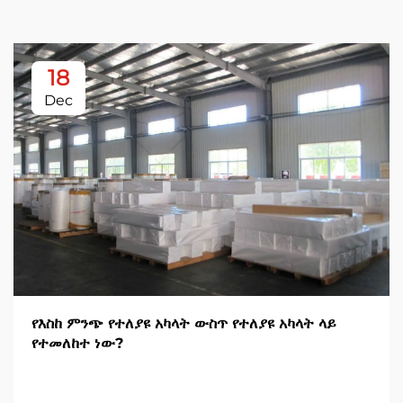
18
Dec
የእስከ ምንጭ የተለያዩ አካላት ውስጥ የተለያዩ አካላት ላይ
የተመለከተ ነው?