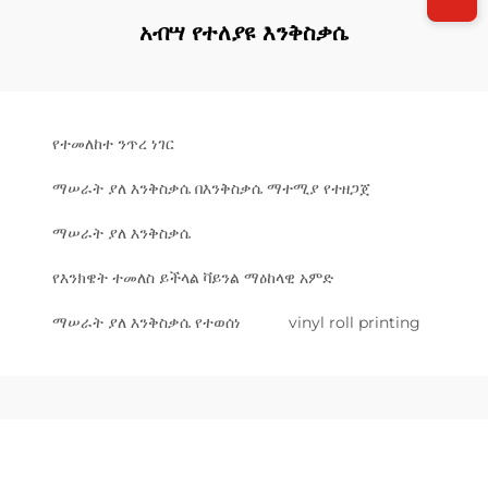
አብሣ የተለያዩ እንቅስቃሴ
የተመለከተ ንጥረ ነገር
ማሠራት ያለ እንቅስቃሴ በእንቅስቃሴ ማተሚያ የተዘጋጀ
ማሠራት ያለ እንቅስቃሴ
የእንክዌት ተመለስ ይችላል ቫይንል ማዕከላዊ አምድ
ማሠራት ያለ እንቅስቃሴ የተወሰነ
vinyl roll printing