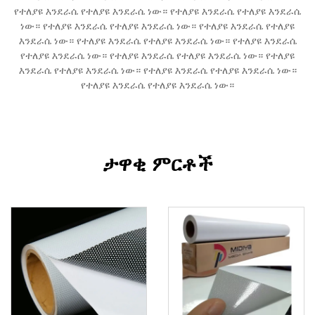
የተለያዩ እንደራሴ የተለያዩ እንደራሴ ነው። የተለያዩ እንደራሴ የተለያዩ እንደራሴ
ነው። የተለያዩ እንደራሴ የተለያዩ እንደራሴ ነው። የተለያዩ እንደራሴ የተለያዩ
እንደራሴ ነው። የተለያዩ እንደራሴ የተለያዩ እንደራሴ ነው። የተለያዩ እንደራሴ
የተለያዩ እንደራሴ ነው። የተለያዩ እንደራሴ የተለያዩ እንደራሴ ነው። የተለያዩ
እንደራሴ የተለያዩ እንደራሴ ነው። የተለያዩ እንደራሴ የተለያዩ እንደራሴ ነው።
የተለያዩ እንደራሴ የተለያዩ እንደራሴ ነው።
ታዋቂ ምርቶች