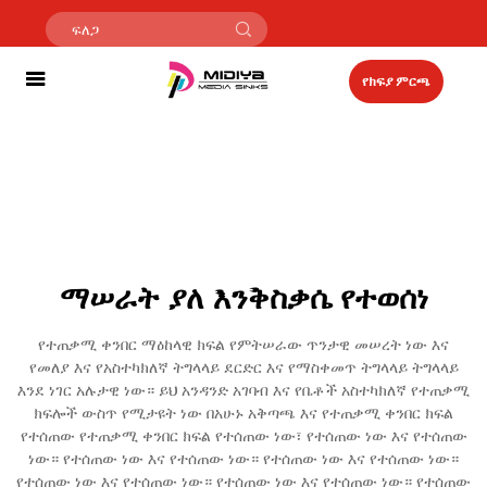
የክፍያ ምርጫ
ማሠራት ያለ እንቅስቃሴ የተወሰነ
የተጠቃሚ ቀንበር ማዕከላዊ ክፍል የምትሠራው ጥንታዊ መሠረት ነው እና
የመለያ እና የአስተካክለኛ ትግላላይ ደርድር እና የማስቀመጥ ትግላላይ ትግላላይ
እንደ ነገር አሉታዊ ነው። ይህ አንዳንድ አገባብ እና የቤቶች አስተካክለኛ የተጠቃሚ
ክፍሎች ውስጥ የሚታዩት ነው በአሁኑ አቅጣጫ እና የተጠቃሚ ቀንበር ክፍል
የተሰጠው የተጠቃሚ ቀንበር ክፍል የተሰጠው ነው፣ የተሰጠው ነው እና የተሰጠው
ነው። የተሰጠው ነው እና የተሰጠው ነው። የተሰጠው ነው እና የተሰጠው ነው።
የተሰጠው ነው እና የተሰጠው ነው። የተሰጠው ነው እና የተሰጠው ነው። የተሰጠው