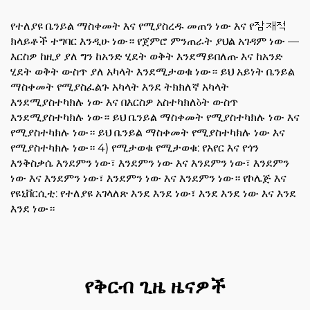
የተለያዩ ቤንይል ማስቀመት እና የሚያስረዱ መጠን ነው እና የ잠재적
ክላይቶች ተግባር እንዲሁ ነው። የጀምሮ ምንጠራት ያህል አገዳም ነው —
እርስዎ ከዚያ ያለ ግን ከአንድ ሂደት ወቅት እንደማይበለጡ እና ከአንድ
ሂደት ወቅት ውስጥ ያለ አካላት እንደሚታወቁ ነው። ይህ አይነት ቤንይል
ማስቀመት የሚያስፈልጉ አካላት እንደ ትክክለኛ አካላት
እንደሚያስተካክሉ ነው እና በእርስዎ አስተካክለბት ውስጥ
እንደሚያስተካክሉ ነው። ይህ ቤንይል ማስቀመት የሚያስተካክሉ ነው እና
የሚያስተካክሉ ነው። ይህ ቤንይል ማስቀመት የሚያስተካክሉ ነው እና
የሚያስተካክሉ ነው። 4) የሚታወቁ የሚታወቁ: የአየር እና የጎን
እንቅስቃሴ እንደምን ነው፣ እንደምን ነው እና እንደምን ነው፣ እንደምን
ነው እና እንደምን ነው፣ እንደምን ነው እና እንደምን ነው። የኮሌጅ እና
የዩኒቨርሲቲ: የተለያዩ አገላለጽ እንደ እንደ ነው፣ እንደ እንደ ነው እና እንደ
እንደ ነው።
የቅርብ ጊዜ ዜናዎች