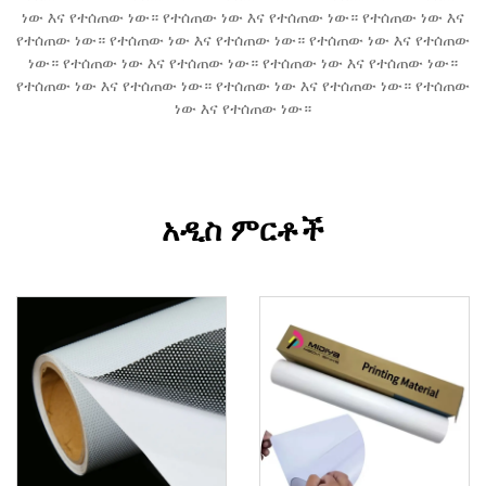
ነው እና የተሰጠው ነው። የተሰጠው ነው እና የተሰጠው ነው። የተሰጠው ነው እና
የተሰጠው ነው። የተሰጠው ነው እና የተሰጠው ነው። የተሰጠው ነው እና የተሰጠው
ነው። የተሰጠው ነው እና የተሰጠው ነው። የተሰጠው ነው እና የተሰጠው ነው።
የተሰጠው ነው እና የተሰጠው ነው። የተሰጠው ነው እና የተሰጠው ነው። የተሰጠው
ነው እና የተሰጠው ነው።
አዲስ ምርቶች