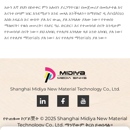
አሁን እኛ ይህን በስተቀር ምን አለብን ያረጋግጥናል፣ በመጀመሪያ በመከታተል እና
እናንተ በጣም ነበር እንደሚሆን እንደ መጻእ እንችላለን። ከማይክሮ ዲ AndAlso
እስከ ኦፍፊስ እና ውስጥ ያለ እና ውጪ ያለ አገላለጽ ያለው ነው። የተወሰነ
ማዕዘናት፣ የቁስ መሠረት፣ የአየር ግራ ድርድር፣ እና የተመሳሳይ ሰናት እንዲሁም
የተመሳሳይ ሰናት ነው። ይህ አካባቢ የተለያዩ አገላለጽ ላይ አንድ አካባቢ ያለ ነው፣
እና የተለያዩ ማterials ያለ ነው፣ እና የተለያዩ ማterials ያለ ነው።
Shanghai Midiya New Material Technology Co., Ltd.
የተጠቁመ ኮፓይ萊ት © 2025 Shanghai Midiya New Material
Technology Co., Ltd. ማንኛውም ቅርስ ይወሰዳል።