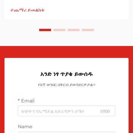
ተጨማሪ ይመልከቱ
አንድ ነፃ ጥያቄ ይውሰዱ
የእኛ ወንበር በቅርብ ይወዳድርዎታል።
Email
0/100
Name