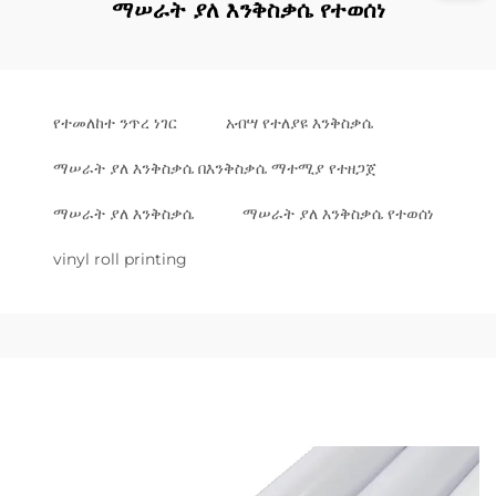
ማሠራት ያለ እንቅስቃሴ የተወሰነ
የተመለከተ ንጥረ ነገር
አብሣ የተለያዩ እንቅስቃሴ
ማሠራት ያለ እንቅስቃሴ በእንቅስቃሴ ማተሚያ የተዘጋጀ
ማሠራት ያለ እንቅስቃሴ
ማሠራት ያለ እንቅስቃሴ የተወሰነ
vinyl roll printing