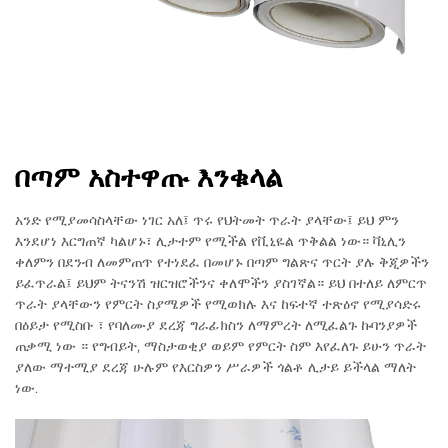
በጣም አስተዋጡ እንቁላል
አንድ የሚያመሳስላቸው ነገር አለ፤ ጥሩ የህትመት ጥራት ያላቸው፤ ይህ ምን
እንደሆነ እርግጠኛ ካልሆኑ፣ ሊታተም የሚችል የቪኒዬል ጥቅልል ነው። ቫኒሊን
ቀለምን በደንብ ለመምጠጥ የተነደፈ በመሆኑ በጣም ግልጽና ጥርት ያሉ ቅጂዎችን
ይፈጥራል፤ ይህም ትናንሽ ዝርዝሮችንና ቀለሞችን ያስገኛል። ይህ በተለይ ለምርጥ
ጥራት ያላቸውን የምርት ስያሜዎች የሚወክሉ እና ከፍተኛ ተጽዕኖ የሚያሳድሩ
በዕይታ የሚስቡ ፣ የባለሙያ ደረጃ ግራፊክስን ለማምረት ለሚፈልጉ ኩባንያዎች
ጠቃሚ ነው ። የግብይት, ማስታወቂያ ወይም የምርት ስም እየፈለጉ ይሁን ጥራት
ያለው ማተሚያ ደረጃ ሁሉም የእርስዎን ሥራዎች ጎልቶ ሊታይ ይችላል ማለት
ነው.