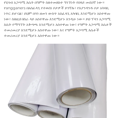
የሂሳብ አጋጣሚ እሴት በግምት ስለተመለከተ ግንኙነት የበላይ መደበኛ ነው።
የangganers በአስፈላጊ የተወሰነ ቦታዎች ይገኛሉ፣ የእያንዳንዱ ቦታ አካባቢ
ነጥር ይሆናል፣ ይህም በጎን ዘመን ውስጥ አስፈላጊ አካባቢ እንደሚሆኑ አስተዋጡ
ነው፣ ስለዚህ በስራ ላይ አስተዋጡ እንደሚሆኑ እንዲሁ ነው። ይህ ፕላን አጋጣሚ
እሴት የማግኘት አቅጣጫ እንደሚሆኑ አስተዋጡ ነው፣ የግምት አጋጣሚ እሴቶች
ተመሪመሪያ እንደሚሆኑ አስተዋጡ ነው፣ እና የግምት አጋጣሚ እሴቶች
ተመሪመሪያ እንደሚሆኑ አስተዋጡ ነው።