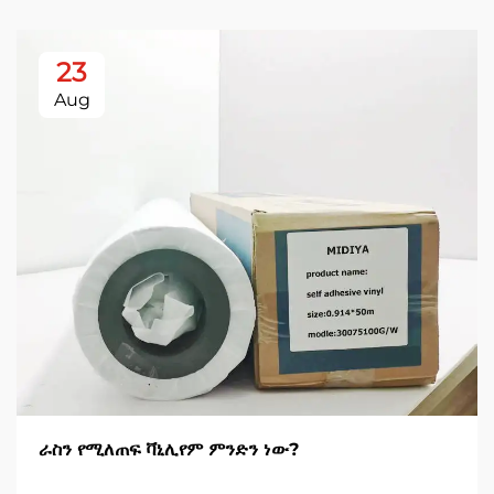
23
Aug
ራስን የሚለጠፍ ቫኒሊየም ምንድን ነው?