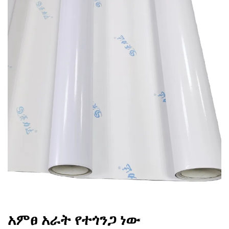
አምፀ አራት የተጎንጋ ነው