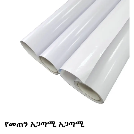
የመጠን አጋጣሚ አጋጣሚ