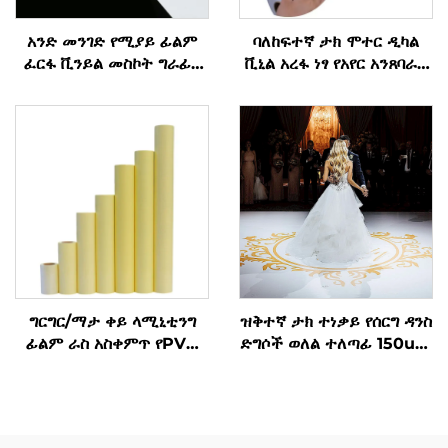
አንድ መንገድ የሚያይ ፊልም
ባለከፍተኛ ታክ ሞተር ዲካል
ፈርፋ ቪንይል መስኮት ግራፊክ
ቪኒል አረፋ ነፃ የአየር አንጸባራቂ
ዲካል ፈርፋ ቪንይል ሩል
የ PVC ማጣበቂያ ቪኒል ጥቅል
ለሞተር መኪና ቆሻሻ የብስክሌት
ዲካል
ግርግር/ማታ ቀይ ላሚኒቲንግ
ዝቅተኛ ታክ ተነቃይ የሰርግ ዳንስ
ፊልም ራስ አስቀምጥ የPVC
ድግሶች ወለል ተለጣፊ 150um
ፊልም ሩል ነጭ ቢጫ ቀለም
140 ግ ወፍራም ራስን
የታሪክ እቃዎች
የሚለጠፍ ቪኒል ለመለጠፍ እና
ለመቀደድ ቀላል