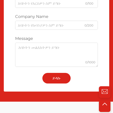
0/100
Company Name
0/200
Message
0/1000
ይላኩ