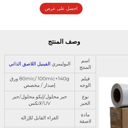
احصل على عرض
أسعار
وصف المنتج
اسم
البوليمري
الفينيل اللاصق الذاتي
المنتج
فيلم
80mic/ 100mic+140g ورق
الوجه
إصدار / مخصص
نوع
حبر محلول/إيكو محلول/حبر
الحبر
UV/لاتكس
مادة
الغراء القابل للإزالة
لاصقة