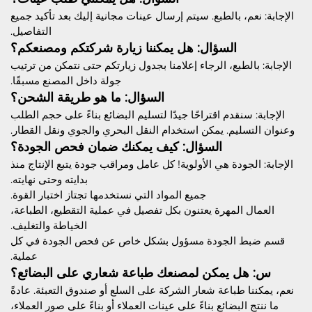
الإجابة: نعم، بالطبع. سيتم إرسال عينات مجانية إليك بعد تأكيد جميع
التفاصيل.
السؤال: هل يمكننا زيارة شركتكم ومصنعكم؟
الإجابة: بالطبع، الرجاء إعلامنا بجدول زيارتكم حتى نتمكن من ترتيب
جولة داخل المصنع مسبقًا.
السؤال: ما هو طريقة الشحن؟
الإجابة: سنقدم اقتراحًا جيدًا لتسليم البضائع بناءً على حجم الطلب
وعنوان التسليم. يمكن استخدام النقل البحري والجوي ونقل القطار.
السؤال: كيف يمكنك ضمان فحص الجودة؟
الإجابة: الجودة هي الأولوية! كل عامل ومراقب جودة يتبع الإنتاج منذ
بدايته وحتى نهايته.
جميع المواد التي نستخدمها تجتاز اختبار القوة.
العمال المهرة يعتنون بكل تفصيل في عملية التقطيع، الطباعة،
الخياطة والتغليف.
قسم ضبط الجودة مسؤول بشكل خاص عن فحص الجودة في كل
عملية.
س: هل يمكن لمصنعك طباعة شعاري على البضائع؟
نعم، يمكننا طباعة شعار الشركة على السلع أو صندوق التعبئة. عادةً
ما ننتج البضائع بناءً على عينات العملاء أو بناءً على صور العملاء،