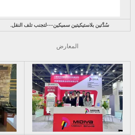
سُدَّتين بلاستيكيتين سميكين---لتجنب تلف النقل.
المعارض