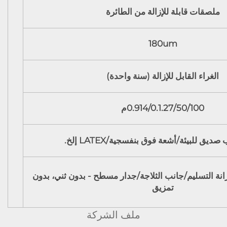
ملصقات قابلة للإزالة من الطائرة
180um
الغراء القابل للإزالة (سنة واحدة)
0.914/0.1.27/50/100م
ديق للبيئة/أشعة فوق بنفسجية/LATEX إلخ.
ة التسليم/جانب الثلاجة/جدار مسطح - بدون ثني، بدون
تمزيق
ملف الشركة