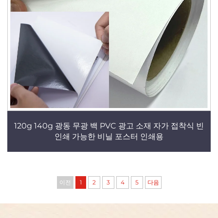
120g 140g 광동 무광 백 PVC 광고 소재 자가 접착식 빈
인쇄 가능한 비닐 포스터 인쇄용
이전
1
2
3
4
5
다음