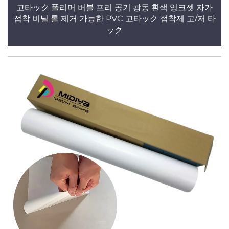
고타ック 폴리머 버블 프리 공기 광동 흰색 잉크젯 자가
접착 비닐 롤 제거 가능한 PVC 고타ック 접착제 고/저 타
ック