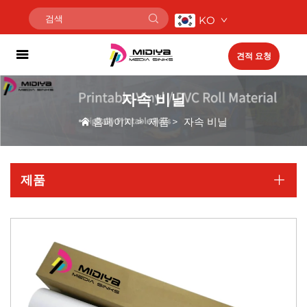
KO
견적 요청
자속 비닐
홈페이지
>
제품
>
자속 비닐
제품