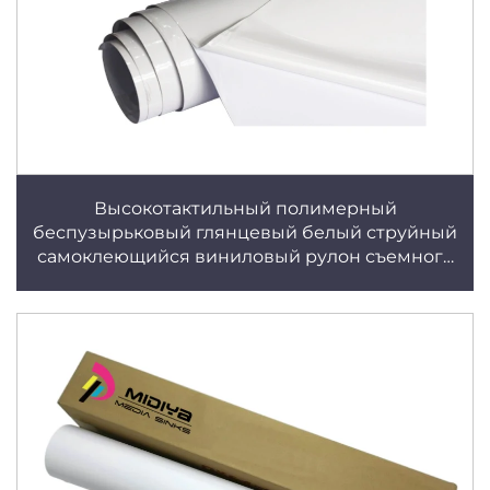
Высокотактильный полимерный
беспузырьковый глянцевый белый струйный
самоклеющийся виниловый рулон съемного
ПВХ высокотактильного клея высокого и
низкого такта