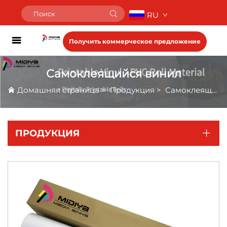
RU
Получить коммерческое предложение
Самоклеящийся винил
Домашняя страница
>
Продукция
>
Самоклеящийся винил
ПРОДУКЦИЯ