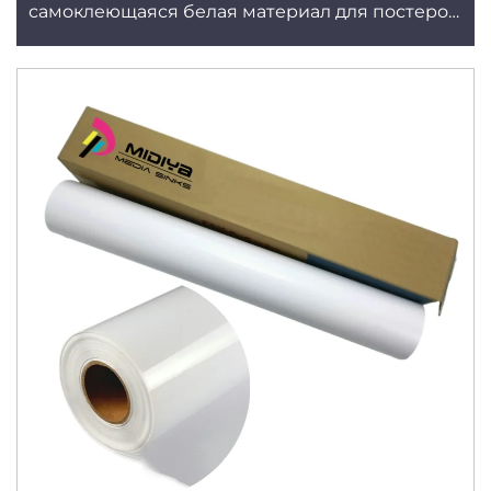
самоклеющаяся белая материал для постеров,
влагостойкая