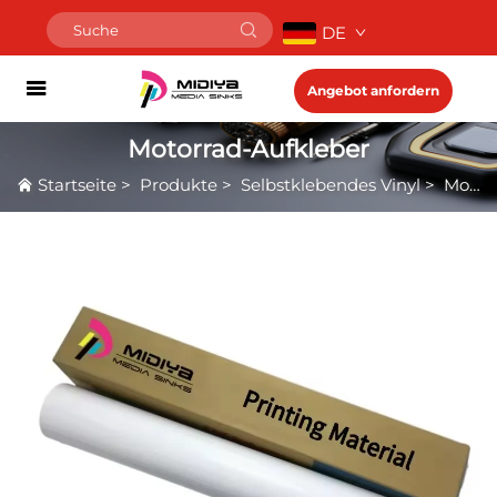
DE
Angebot anfordern
Motorrad-Aufkleber
Startseite
>
Produkte
>
Selbstklebendes Vinyl
>
Motorrad-Aufkleber