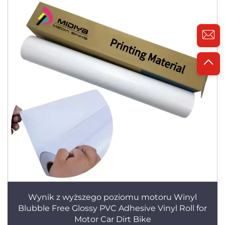
Wynik z wyższego poziomu motoru Winyl
Blubble Free Glossy PVC Adhesive Vinyl Roll for
Motor Car Dirt Bike