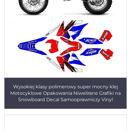
Wysokiej klasy polimerowy super mocny klej
Motocyklowe Opakowania Niwelirane Grafiki na
Snowboard Decal Samooprawniczy Vinyl