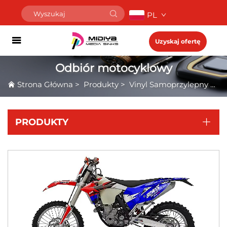
PL
Uzyskaj ofertę
Odbiór motocyklowy
Strona Główna
>
Produkty
>
Vinyl Samoprzylepny
>
O
PRODUKTY