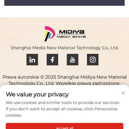
Shanghai Media New Material Technology Co., Ltd.
Prawa autorskie © 2025 Shanghai Midiya New Material
Technology Co., Ltd. Wszelkie prawa zastrzeżone.
Polityka prywatności
We value your privacy
Skontaktuj się z nami
We use cookies and similar tools to provide our services.
If you don't want to accept all cookies, click Personalize
Address: Park naukowy Yuqiao, 98 Lianfu Road, miasto
cookies.
Jiuting, dystrykt Songjiang, Szanghaj, Chiny
Accept all