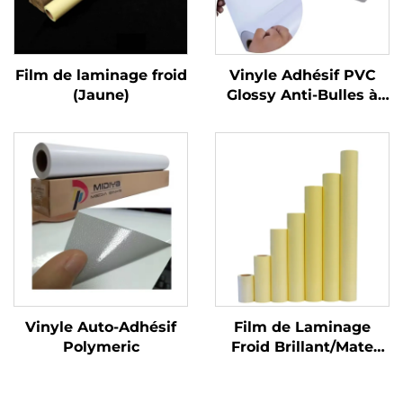
Film de laminage froid
Vinyle Adhésif PVC
(Jaune)
Glossy Anti-Bulles à
Forte Adhérence pour
Décalques de Moto,
Voiture ou Quad
Vinyle Auto-Adhésif
Film de Laminage
Polymeric
Froid Brillant/Mate
Film PVC Auto-adhésif
Rouleau Blanc Jaune