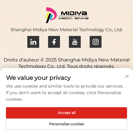
Shanghai Midiya New Material Technology Co., Ltd.
Droits d'auteur © 2025 Shanghai Midiya New Material
Technology Co., Ltd. Tous droits réservés.
Politique de confidentialité
We value your privacy
Contactez-nous
We use cookies and similar tools to provide our services.
If you don't want to accept all cookies, click Personalize
Address: Parc scientifique Yuqiao, 98 Lianfu Road, ville
cookies.
de Jiuting, district de Songjiang, Shanghai, Chine
Accept all
Tél/Fax:
+86 021 51088836
E-mail:
[email protected]
Personalize cookies