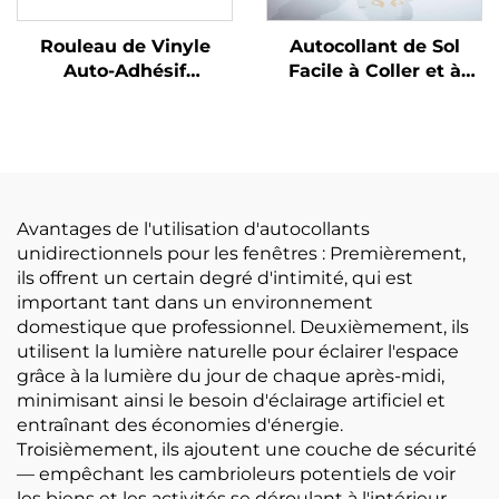
Rouleau de Vinyle
Autocollant de Sol
Auto-Adhésif
Facile à Coller et à
Imprimable au Solvant
Retirer pour Mariages
Écologique Matériau
et Fêtes 150um 140g
Publicitaire pour
Vinyle Auto-Adhésif
Impression
Amovible à Faible
Adhérence
Avantages de l'utilisation d'autocollants
unidirectionnels pour les fenêtres : Premièrement,
ils offrent un certain degré d'intimité, qui est
important tant dans un environnement
domestique que professionnel. Deuxièmement, ils
utilisent la lumière naturelle pour éclairer l'espace
grâce à la lumière du jour de chaque après-midi,
minimisant ainsi le besoin d'éclairage artificiel et
entraînant des économies d'énergie.
Troisièmement, ils ajoutent une couche de sécurité
— empêchant les cambrioleurs potentiels de voir
les biens et les activités se déroulant à l'intérieur.