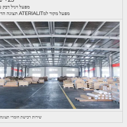
מפעל ויניל דבק 
מפעל מקור למATERIALIT תצוגה הדפסה
שירות רכישת חומרי תצוגה