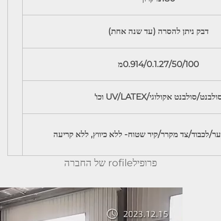
דבק ניתן להסרה (עד שנה אחת)
0.914/0.1.27/50/100מ
ולבנט/סולבנט אקולוגי/UV/LATEX וכו'
ער/לכבוד/צד מקרר/קיר שטוח- ללא כיווץ, ללא קריעה
פרופילrofile של החברה