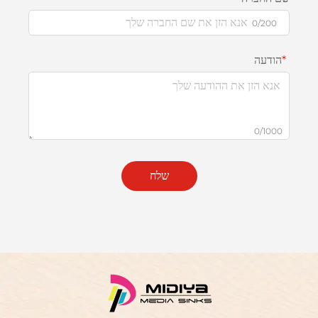
0/200
הודעה
0/1000
שלח