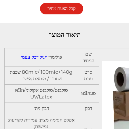
קבל הצעת מחיר
תיאור המוצר
שם
פולימרי
ויניל דבק עצמי
המוצר
סרט
80mic/ 100mic+140g שכבת
פנים
שחרור / מותאם אישית
סולבנט/סולבנט אקולוגי/หมึก
סוגหมึก
UV/Latex
דבק
דבק ניתז
אפקט חסימה מצוין; עמידות לקריעה;
גמישות;