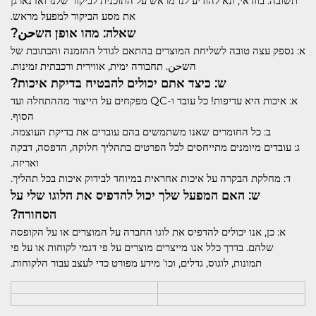
תשובה: בוודאי, ונא להודיע לנו מראש על התוכנית לביקור שלנו ואז נארגן
את מסע הביקור למפעל מראש.
שאלה: מהו אופן השحن?
א: נספק עצה טובה לשליחת המוצרים בהתאם לגודל ההזמנה והכתובת של
השحن. תחבורה ימית, אווירית ורכבתית זמינות.
ש: כיצד אתם יכולים להבטיח בדיקת איכות?
א: איכות היא עדיפות! כל עובד ו-QC מפקחים על הייצור מההתחלה ועד
הסוף.
ב: כל החומרים שאנו משתמשים בהם עוברים את בדיקת העוצמה.
ג: עובדים מיומנים מתייחסים לכל הפרטים בתהליך חלוקה, הדפסה, דבקה
ואריזה.
ד: מחלקת הבקרה על איכות אחראית במיוחד לבידוק איכות בכל תהליך.
ש: האם המפעל שלך יכול להדפיס את הלוגו שלי על
הסחורה?
א: כן, אנו יכולים להדפיס את לוגו החברה על המוצרים או על הקופסה
שלהם. בדרך כלל אנו מייצרים מוצרים על פי דגמי לקוחות או על פי
תמונות, לוגוס, גדלים, וכו' מידע מפורט כדי לעצב עבור הלקוחות.