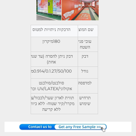
שם המוצר
הדבקות ניתזיות למטוס
עובי פני
180מיקרון
השטח
דבק
דבק ניתן להסרה (עד שנה
אחת)
גודל
0.914/0.1.27/50/100מ
למדפסה
סולבנט/סולבנט
אקולוגי/UV/LATEX וכו'
תרחיש
תווית לארון שער/לכבוד/צד
שימוש
מקרר/קיר שטוח- ללא כיווץ,
ללא קריעה