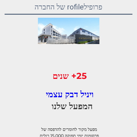
פרופילrofile של החברה
25+ שנים 
ויניל דבק עצמי 
המפעל שלנו   
מפעל מקור לחומרים להדפסה של 
פרסומות יומי תפוקה 15,000 רולים 