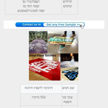
תרחיש
רצפה/קיר גס
שימוש
שטח תוף גס
קפה למכונית/אופנוע
שם המוצר
הדבקה לרצפת חתונה
עובי פני
150 מיקרו
השטח