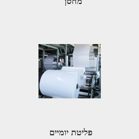
מחסן   
פליטת יומיים 