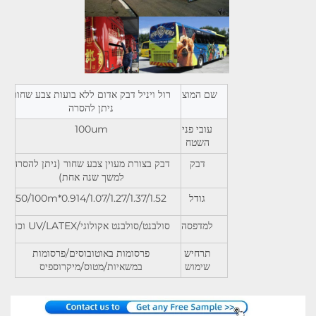
שם המוצר
רול ויניל דבק אדום ללא בועות צבע שחור
ניתן להסרה
עובי פני
100um
השטח
דבק
דבק בצורת מעוין צבע שחור (ניתן להסרה
למשך שנה אחת)
גודל
0.914/1.07/1.27/1.37/1.52*50/100m
למדפסה
סולבנט/סולבנט אקולוגי/UV/LATEX וכו'
תרחיש
פרסומות באוטובוסים/פרסומות
שימוש
במשאיות/מטוס/מיקרוספיס