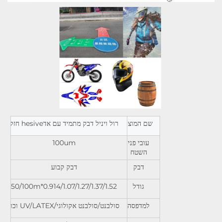
שם המוצר
רול ויניל דבק מתמיד עם אדhesive חזק
עובי פני
100um
השטח
דבק
דבק קבוע
גודל
0.914/1.07/1.27/1.37/1.52*50/100m
למדפסה
סולבנט/סולבנט אקולוגי/UV/LATEX וכו'