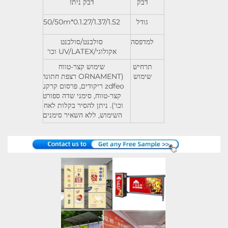
דבק
דבק ניתז
גודל
0.1.27/1.37/1.52*50/50m
למדפסה
סולבנט/סולבנט
אקולוגי/UV/LATEX וכו'
תרחיש
שימוש קצר-טווח
שימוש
(ORNAMENT רצפת חתונה,
zdfeo ריקודים, פרסום קרקעי
קצר-טווח, סימני שדה ספורט
וכו'). ניתן להסיר בקלות לאחר
השימוש, ללא השאיר סימנים.