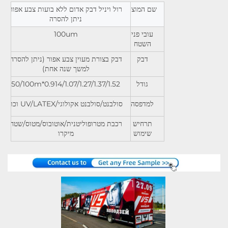
שם המוצר
רול ויניל דבק אדום ללא בועות צבע אפור
ניתן להסרה
עובי פני
100um
השטח
דבק
דבק בצורת מעוין צבע אפור (ניתן להסרה
למשך שנה אחת)
גודל
0.914/1.07/1.27/1.37/1.52*50/100m
למדפסה
סולבנט/סולבנט אקולוגי/UV/LATEX וכו'
תרחיש
רכבת מטרופוליטנית/אוטובוס/מטוס/שטח
שימוש
מיקרו