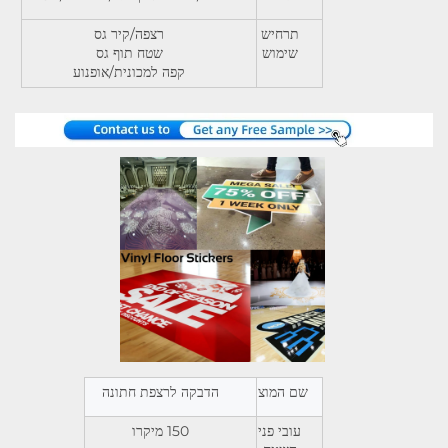
תרחיש
רצפה/קיר גס
שימוש
שטח תוף גס
קפה למכונית/אופנוע
שם המוצר
הדבקה לרצפת חתונה
עובי פני
150 מיקרו