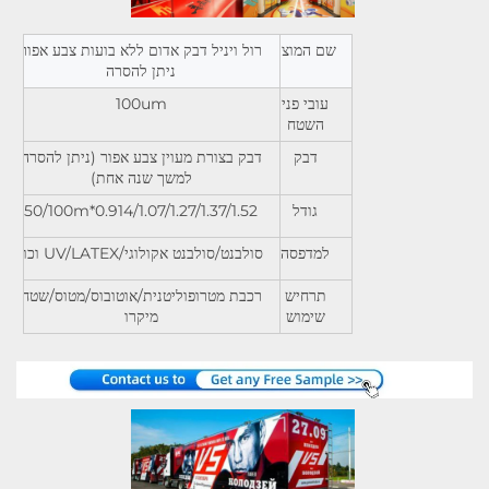
שם המוצר
רול ויניל דבק אדום ללא בועות צבע אפור
ניתן להסרה
עובי פני
100um
השטח
דבק
דבק בצורת מעוין צבע אפור (ניתן להסרה
למשך שנה אחת)
גודל
0.914/1.07/1.27/1.37/1.52*50/100m
למדפסה
סולבנט/סולבנט אקולוגי/UV/LATEX וכו'
תרחיש
רכבת מטרופוליטנית/אוטובוס/מטוס/שטח
שימוש
מיקרו