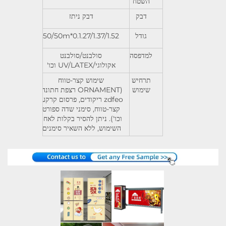
השטח
דבק
דבק ניתז
גודל
0.1.27/1.37/1.52*50/50m
למדפסה
סולבנט/סולבנט
אקולוגי/UV/LATEX וכו'
תרחיש
שימוש קצר-טווח
שימוש
(ORNAMENT רצפת חתונה,
zdfeo ריקודים, פרסום קרקעי
קצר-טווח, סימני שדה ספורט
וכו'). ניתן להסיר בקלות לאחר
השימוש, ללא השאיר סימנים.