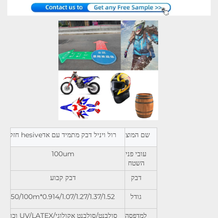
שם המוצר
רול ויניל דבק מתמיד עם אדhesive חזק
עובי פני
100um
השטח
דבק
דבק קבוע
גודל
0.914/1.07/1.27/1.37/1.52*50/100m
למדפסה
סולבנט/סולבנט אקולוגי/UV/LATEX וכו'