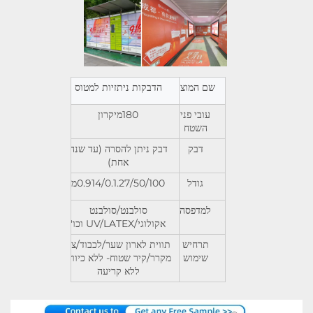
שם המוצר
הדבקות ניתזיות למטוס
עובי פני
180מיקרון
השטח
דבק
דבק ניתן להסרה (עד שנה
אחת)
גודל
0.914/0.1.27/50/100מ
למדפסה
סולבנט/סולבנט
אקולוגי/UV/LATEX וכו'
תרחיש
תווית לארון שער/לכבוד/צד
שימוש
מקרר/קיר שטוח- ללא כיווץ,
ללא קריעה