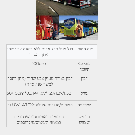
שם המוצר
רול ויניל דבק אדום ללא בועות צבע שחור
ניתן להסרה
עובי פני
100um
השטח
דבק
דבק בצורת מעוין צבע שחור (ניתן להסרה
למשך שנה אחת)
גודל
0.914/1.07/1.27/1.37/1.52*50/100m
למדפסה
סולבנט/סולבנט אקולוגי/UV/LATEX וכו'
תרחיש
פרסומות באוטובוסים/פרסומות
שימוש
במשאיות/מטוס/מיקרוספיס