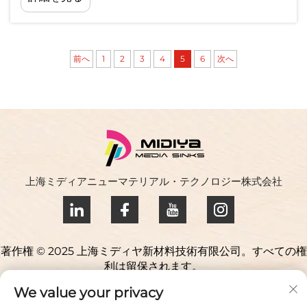
ーションで,それは,インドアとアウトドアタイプの
ための好ましいものになりました. ビニールレイ...
前へ
1
2
3
4
5
6
次へ
上海ミディアニューマテリアル・テクノロジー株式会社
著作権 © 2025 上海ミディヤ新材料技術有限公司。すべての権
利は留保されます。
プライバシーポリシー
We value your privacy
お問い合わせ