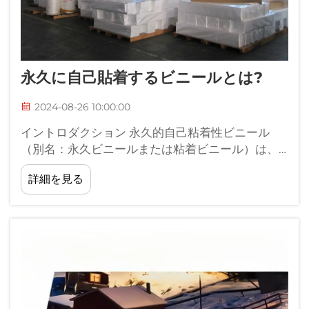
永久に自己貼着するビニールとは?
2024-08-26 10:00:00
イントロダクション 永久的自己粘着性ビニール
（別名：永久ビニールまたは粘着ビニール）は、
車両グラフィックス、看板、その他多くの用途の
詳細を見る
ために、世界中の看板ショップや広告会社で急速
に人気を博しているユニークな素材です...