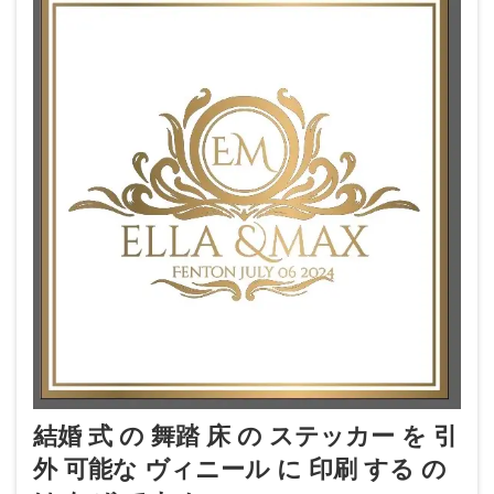
結婚 式 の 舞踏 床 の ステッカー を 引
外 可能な ヴィニール に 印刷 する の