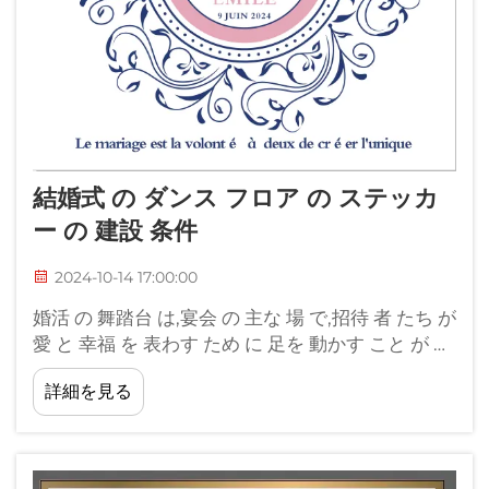
結婚式 の ダンス フロア の ステッカ
ー の 建設 条件
2024-10-14 17:00:00
婚活 の 舞踏台 は,宴会 の 主な 場 で,招待 者 たち が
愛 と 幸福 を 表わす ため に 足を 動かす こと が で
き ます. パーソナルスペースに 切り替えられるビ
詳細を見る
ニールダンスフロアステッカーで シンプルな床を
エネルギー溢れる...