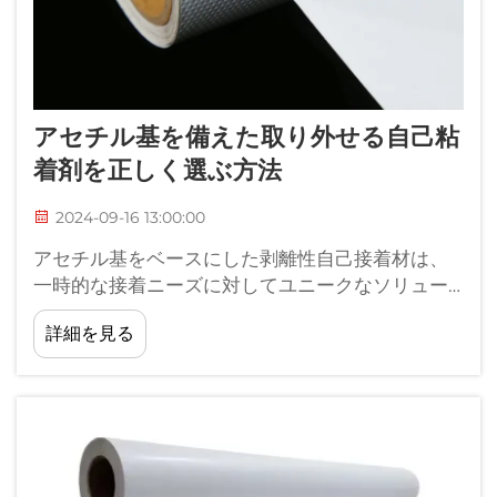
アセチル基を備えた取り外せる自己粘
着剤を正しく選ぶ方法
2024-09-16 13:00:00
アセチル基をベースにした剥離性自己接着材は、
一時的な接着ニーズに対してユニークなソリュー
ションを提供します。その信頼性の高い性能と綺
詳細を見る
麗に剥がせる特性から、パッケージング、ラベリ
ング、クラフト用途などの業界で使用されていま
す。選べる...