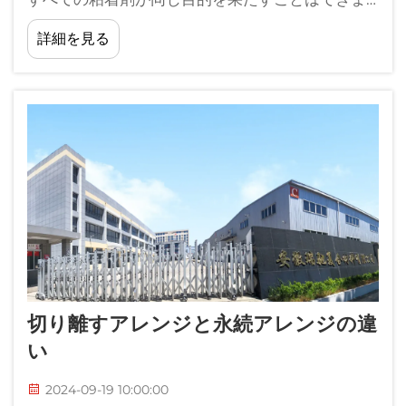
せん. 取れる接着剤は一時使用のために設計されて
詳細を見る
います 表面に残留や損傷を留めずに簡単に取り除
くことができます 反対に...
切り離すアレンジと永続アレンジの違
い
2024-09-19 10:00:00