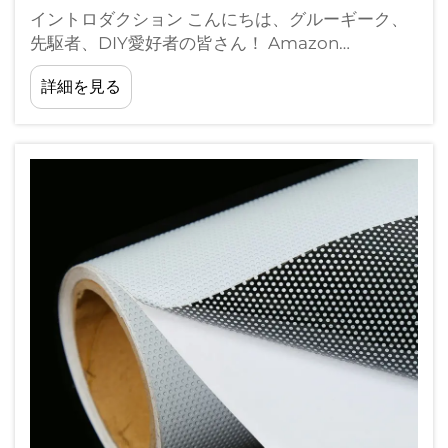
イントロダクション こんにちは、グルーギーク、
先駆者、DIY愛好者の皆さん！ Amazon
Matched & Made 2021年4月より、メアリー・エ
詳細を見る
リソー コメントを残す あなたは、Amazonアソシ
エイトとしてサインアウトしています。私は適格
な目的から収益を得ています。しかし、あなたは...
の違いを知っていますか？