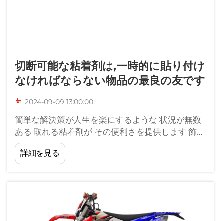
切断可能な粘着剤は,一時的に貼り付け
なければならない物品の最良の友です
2024-09-09 13:00:00
簡単な解決策が人生を楽にするような 状況が無数
ある 取れる粘着剤が その便利さを提供します 飾り
付けや空間整理や 創作プロジェクトを 損傷を心配
詳細を見る
せずに 実行できます 塗り付けして...