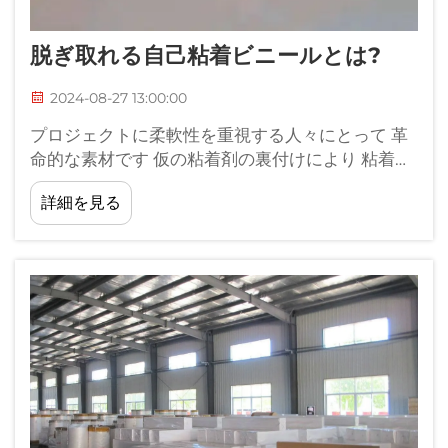
脱ぎ取れる自己粘着ビニールとは?
2024-08-27 13:00:00
プロジェクトに柔軟性を重視する人々にとって 革
命的な素材です 仮の粘着剤の裏付けにより 粘着し
た残留物を残さずに 簡単に塗り付け,取り除くこと
詳細を見る
ができます ユーザーフレンドリーな...