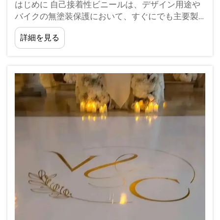
はじめに 自己接着性ビニールは、デザイン用途や
バイクの無塗装保護において、すぐにでも主要製
品として定着しました。その多用途な素材は、ラ
詳細を見る
イダーが愛車の外観をドレスアップするためのも
う一つの手段を提供しています。そ...