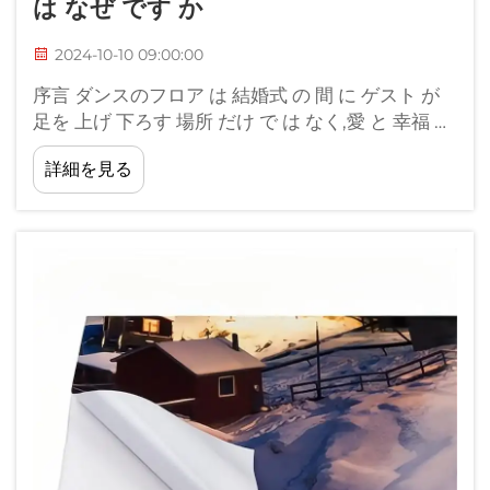
は なぜ です か
2024-10-10 09:00:00
序言 ダンスのフロア は 結婚式 の 間 に ゲスト が
足を 上げ 下ろす 場所 だけ で は なく,愛 と 幸福 を
祝う 舞台 です. ここから 人生の思い出の踊りが始
詳細を見る
まる