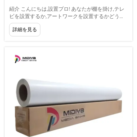
紹介 こんにちは,設置プロ! あなたが棚を掛け,テレ
ビを設置するか,アートワークを設置するかどうか,
正しい粘着剤はあなたのプロジェクトを風のよう
詳細を見る
にすることができます. それは,取り外す粘着剤に私
たちを導く,あなたのツールボックスで本当のゲー
ムチェンジャーです.それは少し o...