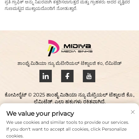
ಪ್ರತಿ ಗ್ರಾಫಿಕ್ ಅನ್ನು ನಿಖರವಾಗಿ ಕತ್ತರಿಸಲಾಗುತ್ತದೆ ಮತ್ತು ಗ್ರಾಹಕರು ಅದರ ವೃತ್ತಿಪರ
ಗುಣಮಟ್ಟದ ಮುಕ್ತಾಯದೊಂದಿಗೆ ನೋಡುತ್ತಾರೆ.
ಶಾಂಘೈ ಮಿಡಿಯಾ ನ್ಯೂ ಮೆಟೀರಿಯಲ್ ಟೆಕ್ನಾಲಜಿ ಕಂ, ಲಿಮಿಟೆಡ್
ಕೋಪೀರೈಟ್ © 2025 ಶಾಂಹೈ ಮಿಡಿಯಾ ನ್ಯೂ ಮೆಟ್ರಿಯಲ್ ಟೆಕ್ನಾಲಜಿ ಕೊ.,
ಲೈಮಿಟೆಡ್. ಎಲ್ಲಾ ಹಕ್ಕುಗಳು ರಕ್ಷಿತವಾಗಿದೆ.
ಗೌಪ್ಯತಾ ನೀತಿ
We value your privacy
ನಮ್ಮನ್ನು ಸಂಪರ್ಕಿಸಿ
We use cookies and similar tools to provide our services.
If you don't want to accept all cookies, click Personalize
Address: ಯುಕಿಯಾವೊ ಸೈನ್ಸ್ ಪಾರ್ಕ್, 98 ಲಿಯಾನ್ಫು ರಸ್ತೆ, ಜಿಯುಟಿಂಗ್
cookies.