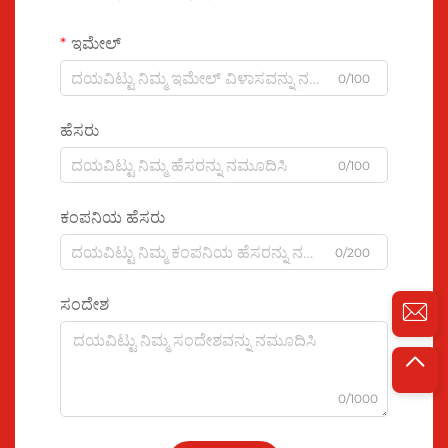
ಇಮೇಲ್
0/100
ಹೆಸರು
0/100
ಕಂಪನಿಯ ಹೆಸರು
0/200
ಸಂದೇಶ
0/1000