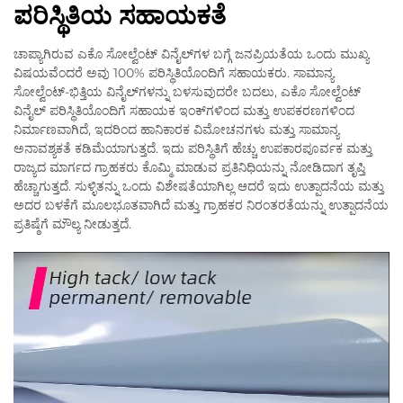
ಪರಿಸ್ಥಿತಿಯ ಸಹಾಯಕತೆ
ಚಾಪ್ಯಾಗಿರುವ ಎಕೊ ಸೋಲ್ವೆಂಟ್ ವಿನೈಲ್‌ಗಳ ಬಗ್ಗೆ ಜನಪ್ರಿಯತೆಯ ಒಂದು ಮುಖ್ಯ
ವಿಷಯವೆಂದರೆ ಅವು 100% ಪರಿಸ್ಥಿತಿಯೊಂದಿಗೆ ಸಹಾಯಕರು. ಸಾಮಾನ್ಯ
ಸೋಲ್ವೆಂಟ್-ಭಿತ್ತಿಯ ವಿನೈಲ್‌ಗಳನ್ನು ಬಳಸುವುದರೇ ಬದಲು, ಎಕೊ ಸೋಲ್ವೆಂಟ್
ವಿನೈಲ್ ಪರಿಸ್ಥಿತಿಯೊಂದಿಗೆ ಸಹಾಯಕ ಇಂಕ್‌ಗಳಿಂದ ಮತ್ತು ಉಪಕರಣಗಳಿಂದ
ನಿರ್ಮಾಣವಾಗಿದೆ, ಇದರಿಂದ ಹಾನಿಕಾರಕ ವಿಮೋಚನಗಳು ಮತ್ತು ಸಾಮಾನ್ಯ
ಅನಾವಶ್ಯಕತೆ ಕಡಿಮೆಯಾಗುತ್ತದೆ. ಇದು ಪರಿಸ್ಥಿತಿಗೆ ಹೆಚ್ಚು ಉಪಕಾರಪೂರ್ವಕ ಮತ್ತು
ರಾಜ್ಯದ ಮಾರ್ಗದ ಗ್ರಾಹಕರು ಕೊಮ್ಮಿ ಮಾಡುವ ಪ್ರತಿನಿಧಿಯನ್ನು ನೋಡಿದಾಗ ತೃಪ್ತಿ
ಹೆಚ್ಚಾಗುತ್ತದೆ. ಸುಳ್ಳಿತನ್ನು ಒಂದು ವಿಶೇಷತೆಯಾಗಿಲ್ಲ ಆದರೆ ಇದು ಉತ್ಪಾದನೆಯ ಮತ್ತು
ಅದರ ಬಳಕೆಗೆ ಮೂಲಭೂತವಾಗಿದೆ ಮತ್ತು ಗ್ರಾಹಕರ ನಿರಂತರತೆಯನ್ನು ಉತ್ಪಾದನೆಯ
ಪ್ರತಿಷ್ಠೆಗೆ ಮೌಲ್ಯ ನೀಡುತ್ತದೆ.