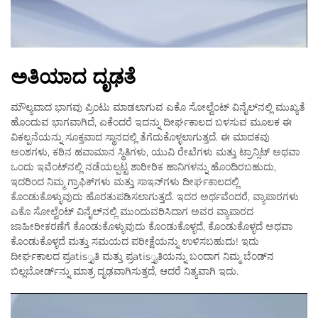
ಅತಿಯಾದ ದೃಢತೆ
ಮೌಲ್ಯವಾದ ಭಾಗವು ಪ್ರಿಂಟು ಮಾಡಲಾಗುವ ಎಕೊ ಸೋಲ್ವೆಂಟ್ ವಿನೈಲ್‌ನಲ್ಲಿ ಮುಖ್ಯತೆ
ಹೊಂದುವ ಭಾಗವಾಗಿದೆ, ಏಕೆಂದರೆ ಇದನ್ನು ದೀರ್ಘಕಾಲದ ಬಳಸುವ ಮೂಲಕ ಈ
ವಿಕಲ್ಪನೆಯನ್ನು ಸೂಕ್ತವಾದ ಸ್ಥಾನದಲ್ಲಿ ತೆಗೆದುಕೊಳ್ಳಲಾಗುತ್ತದೆ. ಈ ಮಾದಕವು
ಅಂಶಗಳು, ಕಠಿನ ಹವಾಮಾನ ಸ್ಥಿತಿಗಳು, ಯುವಿ ರೇಖೆಗಳು ಮತ್ತು ಟ್ರಾನ್ಸಿಟ್ ಅಥವಾ
ಒಂದು ಇವೆಂಟ್‌ನಲ್ಲಿ ನಡೆಯಲ್ಪಟ್ಟ ಶಾರೀರಿಕ ಹಾನಿಗಳನ್ನು ಹೊಂದಿರಬಹುದು,
ಇದರಿಂದ ನಿಮ್ಮ ಗ್ರಾಫಿಕ್‌ಗಳು ಮತ್ತು ಸಾಇನ್‌ಗಳು ದೀರ್ಘಕಾಲದಲ್ಲಿ
ಕೊಂಡುಕೊಳ್ಳುವುದು ಹೊರತುಪಡಿಸಲಾಗುತ್ತದೆ. ಇದರ ಅರ್ಥವೆಂದರೆ, ವ್ಯಾಪಾರಗಳು
ಎಕೊ ಸೋಲ್ವೆಂಟ್ ವಿನೈಲ್‌ನಲ್ಲಿ ಮುಂದುವರಿಸಿದಾಗ ಅವರ ವ್ಯಾಪಾರದ
ಜಾಹೀರೀಕರಣೆಗೆ ಕೊಂಡುಕೊಳ್ಳುವುದು ಕೊಂಡುಕೊಳ್ಳದೆ, ಕೊಂಡುಕೊಳ್ಳದೆ ಅಥವಾ
ಕೊಂಡುಕೊಳ್ಳದೆ ಮತ್ತು ಸಮಯದ ಪರೀಕ್ಷೆಯನ್ನು ಉಳಿಸಬಹುದು! ಇದು
ದೀರ್ಘಕಾಲದ ಪ್ರatis್ತೃತಿ ಮತ್ತು ಪ್ರatis್ತೃತಿಯನ್ನು ಬಂದಾಗ ನಿಮ್ಮ ಬೆಂಡ್‌ನ
ಬಿಲ್ಲಬೋರ್ಡ್‌ನ್ನು ಮಾತ್ರ ದೃಢವಾಗಿಸುತ್ತದೆ, ಆದರೆ ನಿತ್ಯವಾಗಿ ಇದು.