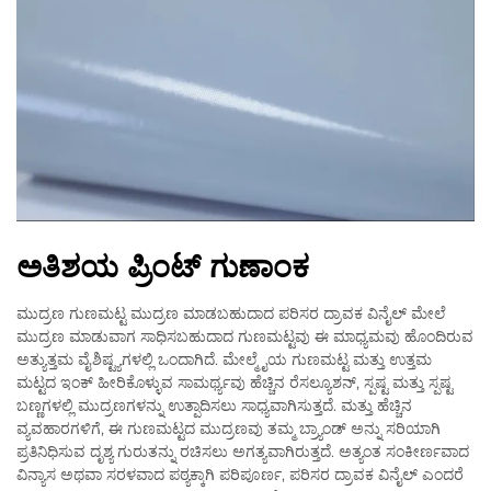
ಅತಿಶಯ ಪ್ರಿಂಟ್ ಗುಣಾಂಕ
ಮುದ್ರಣ ಗುಣಮಟ್ಟ ಮುದ್ರಣ ಮಾಡಬಹುದಾದ ಪರಿಸರ ದ್ರಾವಕ ವಿನೈಲ್ ಮೇಲೆ
ಮುದ್ರಣ ಮಾಡುವಾಗ ಸಾಧಿಸಬಹುದಾದ ಗುಣಮಟ್ಟವು ಈ ಮಾಧ್ಯಮವು ಹೊಂದಿರುವ
ಅತ್ಯುತ್ತಮ ವೈಶಿಷ್ಟ್ಯಗಳಲ್ಲಿ ಒಂದಾಗಿದೆ. ಮೇಲ್ಮೈಯ ಗುಣಮಟ್ಟ ಮತ್ತು ಉತ್ತಮ
ಮಟ್ಟದ ಇಂಕ್ ಹೀರಿಕೊಳ್ಳುವ ಸಾಮರ್ಥ್ಯವು ಹೆಚ್ಚಿನ ರೆಸಲ್ಯೂಶನ್, ಸ್ಪಷ್ಟ ಮತ್ತು ಸ್ಪಷ್ಟ
ಬಣ್ಣಗಳಲ್ಲಿ ಮುದ್ರಣಗಳನ್ನು ಉತ್ಪಾದಿಸಲು ಸಾಧ್ಯವಾಗಿಸುತ್ತದೆ. ಮತ್ತು ಹೆಚ್ಚಿನ
ವ್ಯವಹಾರಗಳಿಗೆ, ಈ ಗುಣಮಟ್ಟದ ಮುದ್ರಣವು ತಮ್ಮ ಬ್ರ್ಯಾಂಡ್ ಅನ್ನು ಸರಿಯಾಗಿ
ಪ್ರತಿನಿಧಿಸುವ ದೃಶ್ಯ ಗುರುತನ್ನು ರಚಿಸಲು ಅಗತ್ಯವಾಗಿರುತ್ತದೆ. ಅತ್ಯಂತ ಸಂಕೀರ್ಣವಾದ
ವಿನ್ಯಾಸ ಅಥವಾ ಸರಳವಾದ ಪಠ್ಯಕ್ಕಾಗಿ ಪರಿಪೂರ್ಣ, ಪರಿಸರ ದ್ರಾವಕ ವಿನೈಲ್ ಎಂದರೆ