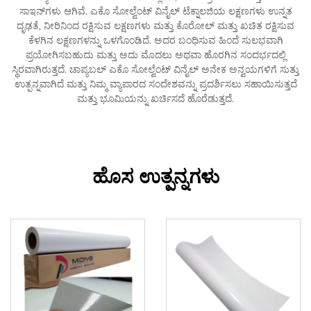
ಸಾಇನ್‌ಗಳು ಆಗಿವೆ. ಎಕೊ ಸೋಲ್ವೆಂಟ್ ವಿನೈಲ್ ಟೆಕ್ನಾಲಜಿಯ ಲಕ್ಷಣಗಳು ಉನ್ನತ
ದೃಢತೆ, ನೀರಿನಿಂದ ರಕ್ಷಿಸುವ ಲಕ್ಷಣಗಳು ಮತ್ತು ಕೊರೋಲ್ ಮತ್ತು ಖಚಿತ ರಕ್ಷಿಸುವ
ಕೆಳಗಿನ ಲಕ್ಷಣಗಳನ್ನು ಒಳಗೊಂಡಿದೆ. ಅದರ ಬಂಧಿಸುವ ಹಿಂದೆ ಸುಲಭವಾಗಿ
ಪ್ರಯೋಗಿಸಬಹುದು ಮತ್ತು ಅದು ಮೊದಲು ಅಥವಾ ಹೊರಗಿನ ಸಂದರ್ಭದಲ್ಲಿ
ಸ್ಥಿರವಾಗಿರುತ್ತದೆ. ಚಾಪ್ಯಬಲ್ ಎಕೊ ಸೋಲ್ವೆಂಟ್ ವಿನೈಲ್ ಅನೇಕ ಅನ್ವಯಗಳಿಗೆ ಸುತ್ತು
ಉತ್ಪನ್ನವಾಗಿದೆ ಮತ್ತು ನಿಮ್ಮ ವ್ಯಾಪಾರದ ಸಂದೇಶವನ್ನು ಪ್ರದರ್ಶಿಸಲು ಸಹಾಯಿಸುತ್ತದೆ
ಮತ್ತು ಭೂಮಿಯನ್ನು ಖರ್ಚಿಸದೆ ಹೊರೆಡುತ್ತದೆ.
ಹೊಸ ಉತ್ಪನ್ನಗಳು