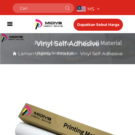
MS
Dapatkan Sebut Harga
Vinyl Self-Adhesive
Laman Utama
>
Produk
>
Vinyl Self-Adhesive