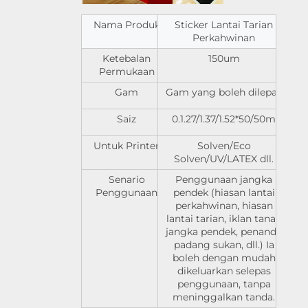
Nama Produk
Sticker Lantai Tarian
Perkahwinan
Ketebalan
150um
Permukaan
Gam
Gam yang boleh dilepas
Saiz
0.1.27/1.37/1.52*50/50m
Untuk Printer
Solven/Eco
Solven/UV/LATEX dll.
Senario
Penggunaan jangka
Penggunaan
pendek (hiasan lantai
perkahwinan, hiasan
lantai tarian, iklan tanah
jangka pendek, penanda
padang sukan, dll.) Ia
boleh dengan mudah
dikeluarkan selepas
penggunaan, tanpa
meninggalkan tanda.