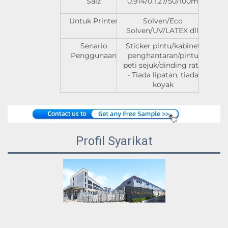
Saiz
0.914/0.1.27/50/100m
Untuk Printer
Solven/Eco
Solven/UV/LATEX dll.
Senario
Sticker pintu/kabinet
Penggunaan
penghantaran/pintu
peti sejuk/dinding rata
- Tiada lipatan, tiada
koyak
Profil Syarikat