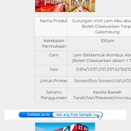
Nama Produk
Gulungan Vinil Lem Abu-ab
Boleh Dikeluarkan Tanp
Gelembung
Ketebalan
100um
Permukaan
Gam
Lem Berbentuk Rombus Ab
(Boleh Dikeluarkan dalam 1 
Saiz
0.914/1.07/1.27/1.37/1.52*50
Untuk Printer
Solven/Eco Solven/UV/LATEX
Senario
Kereta Bawah
Penggunaan
Tanah/Van/Pesawat/microsu