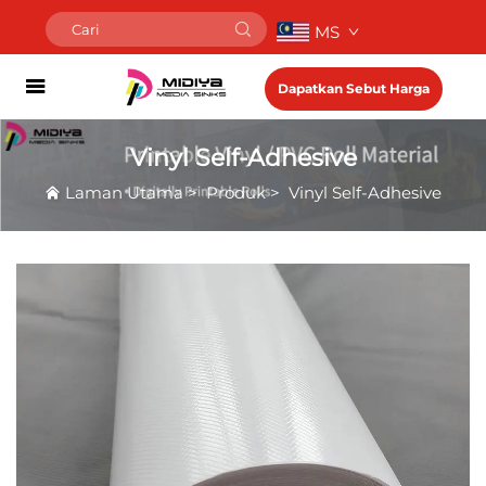
MS
Dapatkan Sebut Harga
Vinyl Self-Adhesive
Laman Utama
>
Produk
>
Vinyl Self-Adhesive