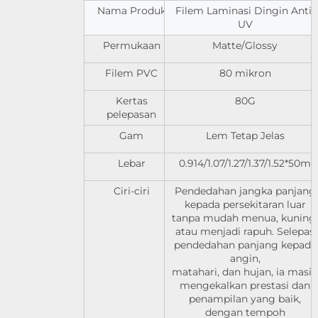
Nama Produk
Filem Laminasi Dingin Anti-
UV
Permukaan
Matte/Glossy
Filem PVC
80 mikron
Kertas
80G
pelepasan
Gam
Lem Tetap Jelas
Lebar
0.914/1.07/1.27/1.37/1.52*50m
Ciri-ciri
Pendedahan jangka panjang
kepada persekitaran luar
tanpa mudah menua, kuning,
atau menjadi rapuh. Selepas
pendedahan panjang kepada
angin,
matahari, dan hujan, ia masih
mengekalkan prestasi dan
penampilan yang baik,
dengan tempoh