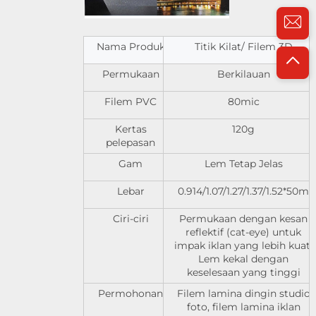
Nama Produk
Titik Kilat/ Filem 3D
Permukaan
Berkilauan
Filem PVC
80mic
Kertas
120g
pelepasan
Gam
Lem Tetap Jelas
Lebar
0.914/1.07/1.27/1.37/1.52*50m
Ciri-ciri
Permukaan dengan kesan
reflektif (cat-eye) untuk
impak iklan yang lebih kuat.
Lem kekal dengan
keselesaan yang tinggi
Permohonan
Filem lamina dingin studio
foto, filem lamina iklan