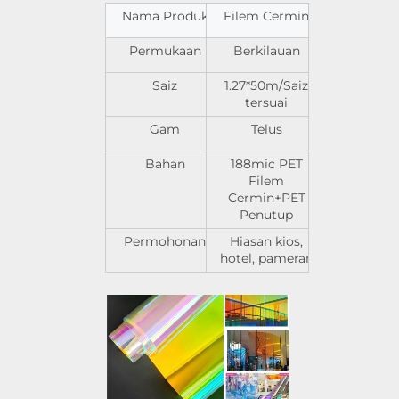
Nama Produk
Filem Cermin
Permukaan
Berkilauan
Saiz
1.27*50m/Saiz
tersuai
Gam
Telus
Bahan
188mic PET
Filem
Cermin+PET
Penutup
Permohonan
Hiasan kios,
hotel, pameran