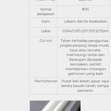
Kertas
80G
pelepasan
Gam
Lebam Akrilik Keabadian
Lebar
0.914/1.07/1.27/1.37/1.52*50m
Ciri-ciri
Tahan terhadap penggunaan
jangka panjang tanpa mudah
haus atau tercalar,
melindungi lantai dan
barangan daripada
kerosakan, sambil
memberikan rintangan
gelinciran yang baik
Permohonan
Pusat beli-belah, pasar raya,
kereta bawah tanah, tempat
pameran.