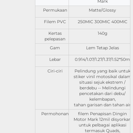
Mark
Permukaan
Matte/Glossy
Filem PVC
250MIC 300MIC 400MIC
Kertas
140g
pelepasan
Gam
Lem Tetap Jelas
Lebar
0.914/1.07/1.27/1.37/1.52*50m
Ciri-ciri
Pelindung yang baik untuk
stiker vinil motosikal dalam
situasi sejuk ekstrem /
berdebu -- Melindungi
pencetakan dari debu/
kelembapan,
tahan garisan dan tahan air
Permohonan
filem Penapisan Dingin
Motor Mark 12mil disyorkan
untuk pelbagai aplikasi
termasuk Quads,