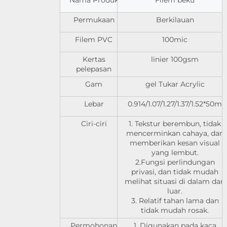
Nama Produk
Filem beku
Permukaan
Berkilauan
Filem PVC
100mic
Kertas
linier 100gsm
pelepasan
Gam
gel Tukar Acrylic
Lebar
0.914/1.07/1.27/1.37/1.52*50m
Ciri-ciri
1. Tekstur berembun, tidak
mencerminkan cahaya, dan
memberikan kesan visual
yang lembut.
2.Fungsi perlindungan
privasi, dan tidak mudah
melihat situasi di dalam dari
luar.
3. Relatif tahan lama dan
tidak mudah rosak.
Permohonan
1. Digunakan pada kaca