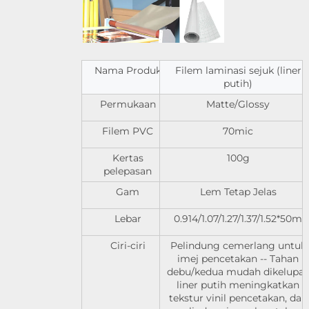
Nama Produk
Filem laminasi sejuk (liner
putih)
Permukaan
Matte/Glossy
Filem PVC
70mic
Kertas
100g
pelepasan
Gam
Lem Tetap Jelas
Lebar
0.914/1.07/1.27/1.37/1.52*50m
Ciri-ciri
Pelindung cemerlang untuk
imej pencetakan -- Tahan
debu/kedua mudah dikelupas
liner putih meningkatkan
tekstur vinil pencetakan, dan