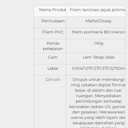
Nama Produk
Filem laminasi sejuk polimer
Permukaan
Matte/Glossy
Filem PVC
filem polimerik 80 mikron
Kertas
140g
pelepasan
Gam
Lem Tetap Jelas
Lebar
0.914/1.07/1.27/1.37/1.52*50m
Ciri-ciri
Ditujuk untuk melindungi
imej cetakan digital format
besar di dalam dan luar
ruangan. Menyediakan
perlindungan terhadap
kerosakan radiasi UV, garisan,
dan gesekan. Menawarkan
warna yang lebih tajam dan
keupayaan bertahan yang