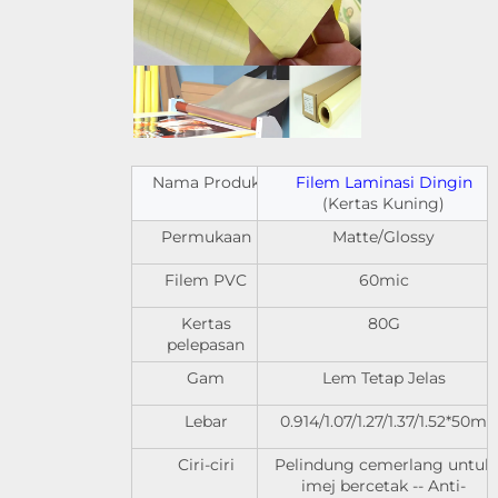
Nama Produk
Filem Laminasi Dingin
(Kertas Kuning)
Permukaan
Matte/Glossy
Filem PVC
60mic
Kertas
80G
pelepasan
Gam
Lem Tetap Jelas
Lebar
0.914/1.07/1.27/1.37/1.52*50m
Ciri-ciri
Pelindung cemerlang untuk
imej bercetak -- Anti-