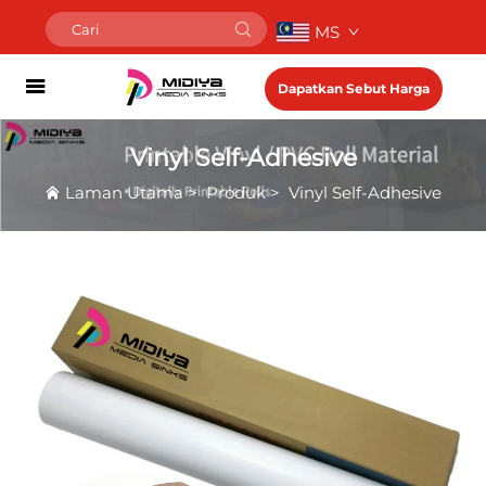
MS
Dapatkan Sebut Harga
Vinyl Self-Adhesive
Laman Utama
>
Produk
>
Vinyl Self-Adhesive