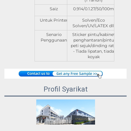
(1 Tahun)
Saiz
0.914/0.1.27/50/100m
Untuk Printer
Solven/Eco
Solven/UV/LATEX dll.
Senario
Sticker pintu/kabinet
Penggunaan
penghantaran/pintu
peti sejuk/dinding rata
- Tiada lipatan, tiada
koyak
Profil Syarikat