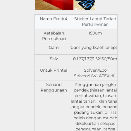
Nama Produk
Sticker Lantai Tarian
Perkahwinan
Ketebalan
150um
Permukaan
Gam
Gam yang boleh dilepas
Saiz
0.1.27/1.37/1.52*50/50m
Untuk Printer
Solven/Eco
Solven/UV/LATEX dll.
Senario
Penggunaan jangka
Penggunaan
pendek (hiasan lantai
perkahwinan, hiasan
lantai tarian, iklan tanah
jangka pendek, penanda
padang sukan, dll.) Ia
boleh dengan mudah
dikeluarkan selepas
penggunaan, tanpa