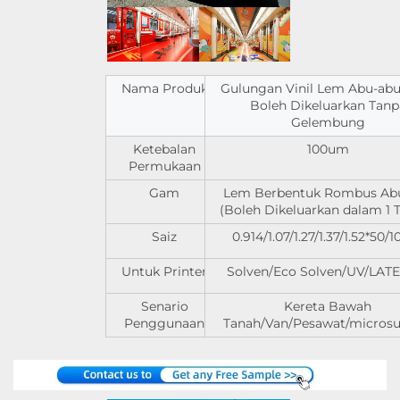
Nama Produk
Gulungan Vinil Lem Abu-ab
Boleh Dikeluarkan Tanp
Gelembung
Ketebalan
100um
Permukaan
Gam
Lem Berbentuk Rombus Ab
(Boleh Dikeluarkan dalam 1 
Saiz
0.914/1.07/1.27/1.37/1.52*50
Untuk Printer
Solven/Eco Solven/UV/LATEX
Senario
Kereta Bawah
Penggunaan
Tanah/Van/Pesawat/microsu