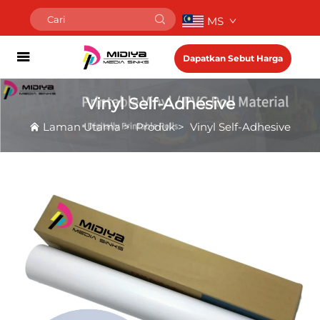
MS
Dapatkan Sebut Harga
Vinyl Self-Adhesive
Laman Utama
>
Produk
>
Vinyl Self-Adhesive