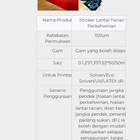
Nama Produk
Sticker Lantai Tarian
Perkahwinan
Ketebalan
150um
Permukaan
Gam
Gam yang boleh dilepas
Saiz
0.1.27/1.37/1.52*50/50m
Untuk Printer
Solven/Eco
Solven/UV/LATEX dll.
Senario
Penggunaan jangka
Penggunaan
pendek (hiasan lantai
perkahwinan, hiasan
lantai tarian, iklan tanah
jangka pendek, penanda
padang sukan, dll.) Ia
boleh dengan mudah
dikeluarkan selepas
penggunaan, tanpa