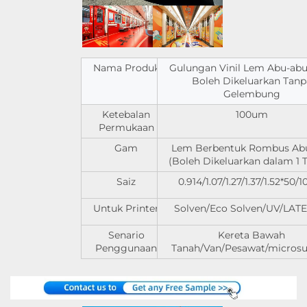
Nama Produk
Gulungan Vinil Lem Abu-ab
Boleh Dikeluarkan Tanp
Gelembung
Ketebalan
100um
Permukaan
Gam
Lem Berbentuk Rombus Ab
(Boleh Dikeluarkan dalam 1 
Saiz
0.914/1.07/1.27/1.37/1.52*50
Untuk Printer
Solven/Eco Solven/UV/LATEX
Senario
Kereta Bawah
Penggunaan
Tanah/Van/Pesawat/microsu