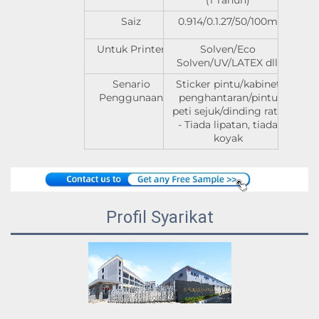
(1 Tahun)
Saiz
0.914/0.1.27/50/100m
Untuk Printer
Solven/Eco
Solven/UV/LATEX dll.
Senario
Sticker pintu/kabinet
Penggunaan
penghantaran/pintu
peti sejuk/dinding rata
- Tiada lipatan, tiada
koyak
Profil Syarikat