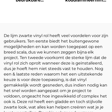
bedrukbare
koudlamineerfilm
zelfklevende vinylrol
zelfklevende PVC-
bedrukking
filmrol Wit-geel
reclamemateriaal
doorzichtige
postermaterialen
De lijm zwarte vinyl rol heeft veel voordelen voor zijn
gebruikers. Ten eerste biedt het buitengewone
mogelijkheden en kan worden toegepast op een
breed scala, dus we kunnen zeggen bijna elk
project. Ten tweede voorkomt de sterke lijm dat de
vinyl rol zich oprolt wanneer deze is geïnstalleerd,
dus je hoeft hem niet steeds vast te houden. Nog
een & laatste reden waarom het een uitstekende
keuze is voor deze toepassing, is dat vinyl
gemakkelijk wordt gesneden, dus indien nodig kan
het snel worden aangepast om je project te
voldoen, ongeacht hoe ingewikkeld of complex het
ook is. Deze rol heeft een gladde en toch stijlvolle
zwarte look, wat alles kan helpen creëren wat je je