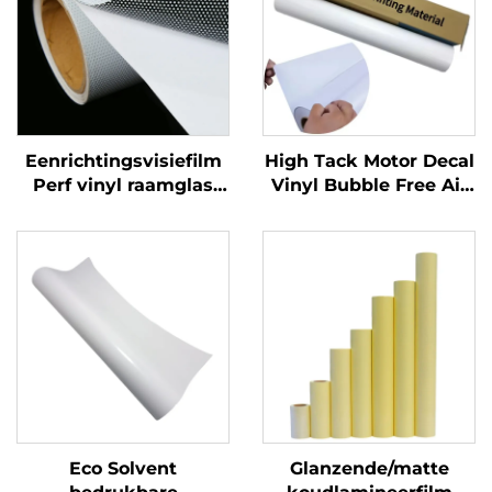
Eenrichtingsvisiefilm
High Tack Motor Decal
Perf vinyl raamglas
Vinyl Bubble Free Air
Grafieken Decals
Glossy PVC
Perforated Viny Roll
Zelfklevende Vinylrol
voor Motor Auto Dirt
Bike Decal
Eco Solvent
Glanzende/matte