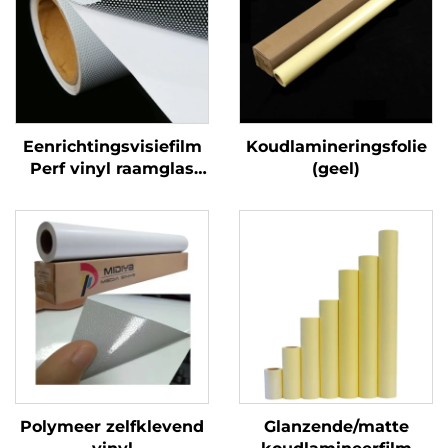
Eenrichtingsvisiefilm
Koudlamineringsfolie
Perf vinyl raamglas
(geel)
Grafieken Decals
Perforated Viny Roll
Polymeer zelfklevend
Glanzende/matte