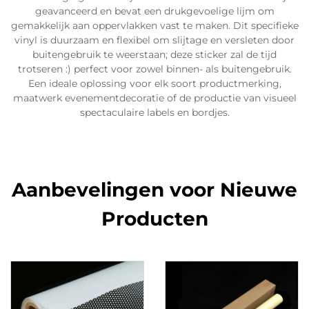
geavanceerd en bevat een drukgevoelige lijm om
gemakkelijk aan oppervlakken vast te maken. Dit specifieke
vinyl is duurzaam en flexibel om slijtage en versleten door
buitengebruik te weerstaan; deze sticker zal de tijd
trotseren :) perfect voor zowel binnen- als buitengebruik.
Een ideale oplossing voor elk soort productmerking,
maatwerk evenementdecoratie of de productie van visueel
spectaculaire labels en bordjes.
Aanbevelingen voor Nieuwe
Producten