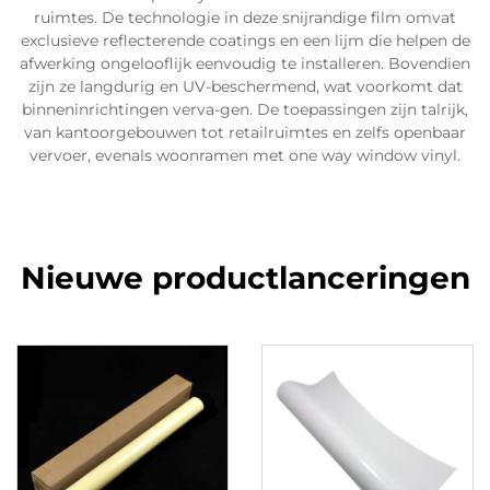
ruimtes. De technologie in deze snijrandige film omvat
exclusieve reflecterende coatings en een lijm die helpen de
afwerking ongelooflijk eenvoudig te installeren. Bovendien
zijn ze langdurig en UV-beschermend, wat voorkomt dat
binneninrichtingen verva-gen. De toepassingen zijn talrijk,
van kantoorgebouwen tot retailruimtes en zelfs openbaar
vervoer, evenals woonramen met one way window vinyl.
Nieuwe productlanceringen