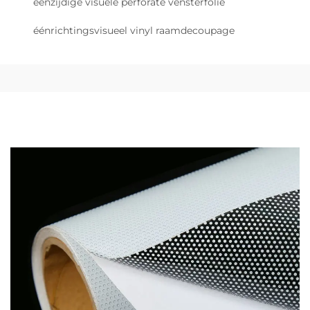
éénzijdige visuele perforate vensterfolie
éénrichtingsvisueel vinyl raamdecoupage