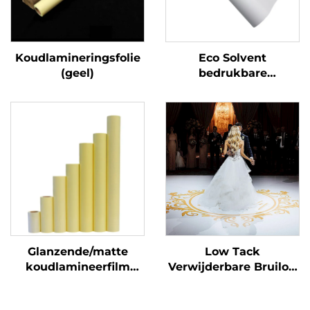
Koudlamineringsfolie
Eco Solvent
(geel)
bedrukbare
zelfklevende vinylrol
bedrukking
reclamemateriaal
Glanzende/matte
Low Tack
koudlamineerfilm
Verwijderbare Bruiloft
zelfklevende PVC-
Dansfeest Vloer
filmrol Wit-geel
Sticker 150um 140g