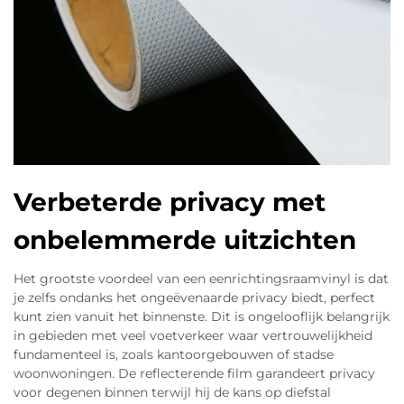
Verbeterde privacy met
onbelemmerde uitzichten
Het grootste voordeel van een eenrichtingsraamvinyl is dat
je zelfs ondanks het ongeëvenaarde privacy biedt, perfect
kunt zien vanuit het binnenste. Dit is ongelooflijk belangrijk
in gebieden met veel voetverkeer waar vertrouwelijkheid
fundamenteel is, zoals kantoorgebouwen of stadse
woonwoningen. De reflecterende film garandeert privacy
voor degenen binnen terwijl hij de kans op diefstal