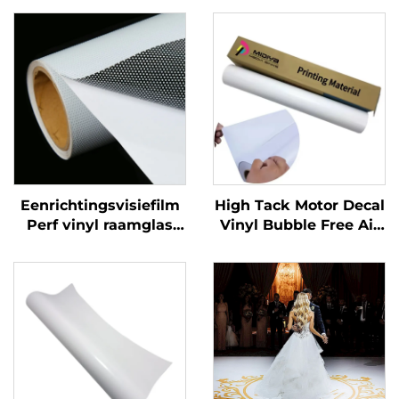
Eenrichtingsvisiefilm
High Tack Motor Decal
Perf vinyl raamglas
Vinyl Bubble Free Air
Grafieken Decals
Glossy PVC
Perforated Viny Roll
Zelfklevende Vinylrol
voor Motor Auto Dirt
Bike Decal