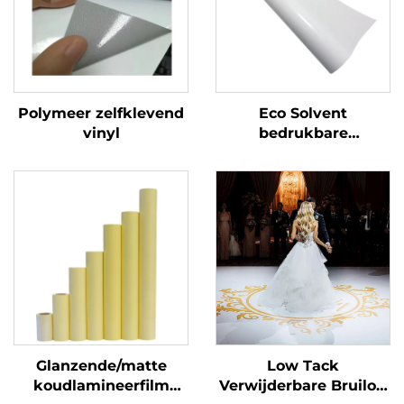
Polymeer zelfklevend
Eco Solvent
vinyl
bedrukbare
zelfklevende vinylrol
bedrukking
reclamemateriaal
Glanzende/matte
Low Tack
koudlamineerfilm
Verwijderbare Bruiloft