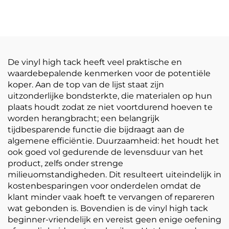
zelfklevende PVC-
Dansfeest Vloer
filmrol Wit-geel
Sticker 150um 140g
doorzichtige
Verdikt Zelfklevend
postermaterialen
Vinyl Makkelijk te
plakken en scheuren
De vinyl high tack heeft veel praktische en
waardebepalende kenmerken voor de potentiële
koper. Aan de top van de lijst staat zijn
uitzonderlijke bondsterkte, die materialen op hun
plaats houdt zodat ze niet voortdurend hoeven te
worden herangbracht; een belangrijk
tijdbesparende functie die bijdraagt aan de
algemene efficiëntie. Duurzaamheid: het houdt het
ook goed vol gedurende de levensduur van het
product, zelfs onder strenge
milieuomstandigheden. Dit resulteert uiteindelijk in
kostenbesparingen voor onderdelen omdat de
klant minder vaak hoeft te vervangen of repareren
wat gebonden is. Bovendien is de vinyl high tack
beginner-vriendelijk en vereist geen enige oefening